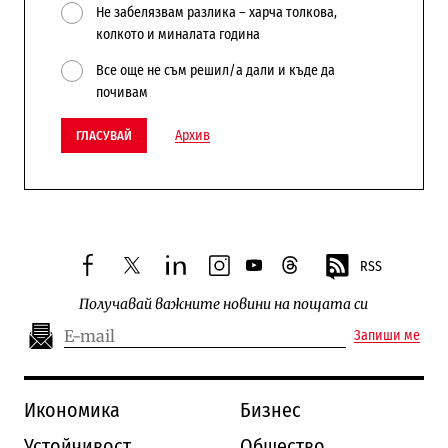
Не забелязвам разлика – харча толкова,
колкото и миналата година
Все още не съм решил/а дали и къде да
почивам
Архив
ГЛАСУВАЙ
RSS
facebook
twitter
linkedin
instagram
youtube
threads
Получавай важните новини на пощата си
Запиши ме
Икономика
Бизнес
Устойчивост
Общество