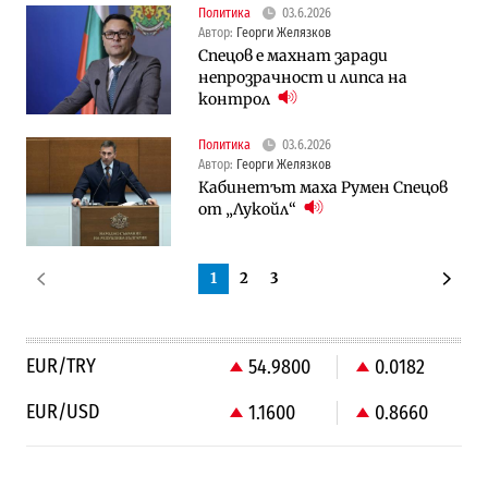
Политика
03.6.2026
Автор:
Георги Желязков
Спецов е махнат заради
непрозрачност и липса на
контрол
Политика
03.6.2026
Автор:
Георги Желязков
Кабинетът маха Румен Спецов
от „Лукойл“
1
2
3
EUR/TRY
54.9800
0.0182
EUR/USD
1.1600
0.8660