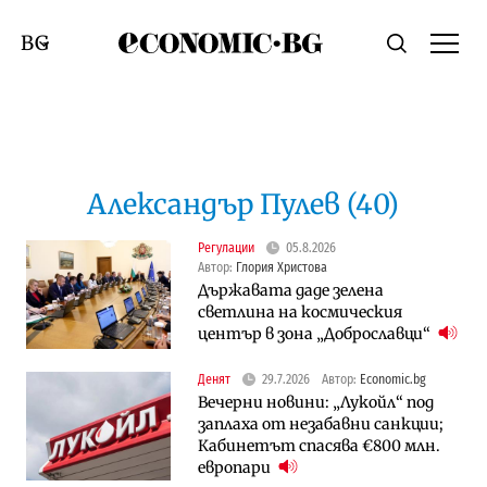
Economic.bg
Търсене
Смяна на език
Александър Пулев (40)
Регулации
05.8.2026
Автор:
Глория Христова
Държавата даде зелена
светлина на космическия
център в зона „Доброславци“
Денят
29.7.2026
Автор:
Economic.bg
Вечерни новини: „Лукойл“ под
заплаха от незабавни санкции;
Кабинетът спасява €800 млн.
европари