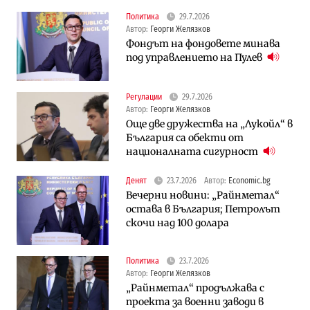
Политика
29.7.2026
Автор:
Георги Желязков
Фондът на фондовете минава
под управлението на Пулев
Регулации
29.7.2026
Автор:
Георги Желязков
Още две дружества на „Лукойл“ в
България са обекти от
националната сигурност
Денят
23.7.2026
Автор:
Economic.bg
Вечерни новини: „Райнметал“
остава в България; Петролът
скочи над 100 долара
Политика
23.7.2026
Автор:
Георги Желязков
„Райнметал“ продължава с
проекта за военни заводи в