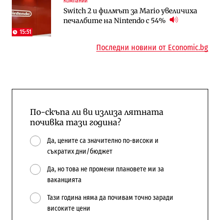
Компании
Публични финанси
Компании
Switch 2 и филмът за Mario увеличиха
Общините вече зависят от
А1 отново е лидер при технологичните
печалбите на Nintendo с 54%
централната власт за 75% от
компании и системните интегратори
бюджетите си
15:51
Последни новини от Economic.bg
По-скъпа ли ви излиза лятната
почивка тази година?
Да, цените са значително по-високи и
съкратих дни/бюджет
Да, но това не промени плановете ми за
ваканцията
Тази година няма да почивам точно заради
високите цени