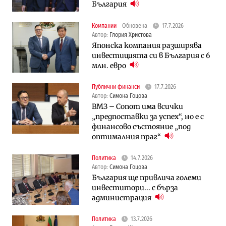
България
Компании
Обновена
17.7.2026
Автор:
Глория Христова
Японска компания разширява
инвестицията си в България с 6
млн. евро
Публични финанси
17.7.2026
Автор:
Симона Гоцова
ВМЗ – Сопот има всички
„предпоставки за успех“, но е с
финансово състояние „под
оптималния праг“
Политика
14.7.2026
Автор:
Симона Гоцова
България ще привлича големи
инвеститори... с бърза
администрация
Политика
13.7.2026