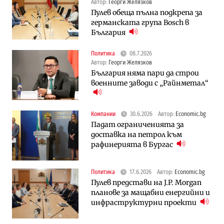
Автор:
Георги Желязков
Пулев обеща пълна подкрепа за
германската група Bosch в
България
Политика
08.7.2026
Автор:
Георги Желязков
България няма пари да строи
военните заводи с „Райнметал“
Компании
30.6.2026
Автор:
Economic.bg
Падат ограниченията за
доставка на петрол към
рафинерията в Бургас
Политика
17.6.2026
Автор:
Economic.bg
Пулев представи на J.P. Morgan
планове за мащабни енергийни и
инфраструктурни проекти