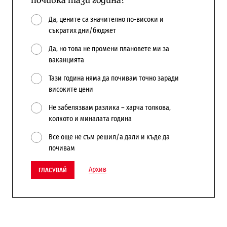
почивка тази година?
Да, цените са значително по-високи и
съкратих дни/бюджет
Да, но това не промени плановете ми за
ваканцията
Тази година няма да почивам точно заради
високите цени
Не забелязвам разлика – харча толкова,
колкото и миналата година
Все още не съм решил/а дали и къде да
почивам
Архив
ГЛАСУВАЙ