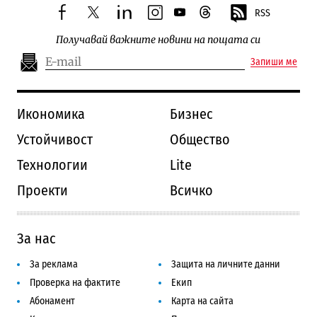
RSS
facebook
twitter
linkedin
instagram
youtube
threads
Получавай важните новини на пощата си
Запиши ме
Икономика
Бизнес
Устойчивост
Общество
Технологии
Lite
Проекти
Всичко
За нас
За реклама
Защита на личните данни
Проверка на фактите
Екип
Абонамент
Карта на сайта