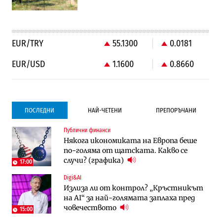
EUR/TRY
55.1300
0.0181
EUR/USD
1.1600
0.8660
ПОСЛЕДНИ
НАЙ-ЧЕТЕНИ
ПРЕПОРЪЧАНИ
Публични финанси
Градоустройство
Компании
Някога икономиката на Европа беше
Столична община избра изпълнител за
Vivacom предлага над 150 устройства с
по-голяма от щатската. Какво се
преместването на трамвайното
90% отстъпка през август
случи? (графика)
трасе по бул. „Скобелев“
17:00
Digi&AI
Компании
Градоустройство
Излиза ли от контрол? „Кръстникът
Vivacom предлага над 150 устройства с
Столична община избра изпълнител за
на AI“ за най-голямата заплаха пред
90% отстъпка през август
преместването на трамвайното
човечеството
трасе по бул. „Скобелев“
15:00