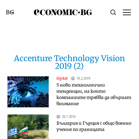
Economic.bg
Търсене
Смяна на език
Accenture Technology Vision
2019 (2)
Digi&AI
19.2.2019
5 нови технологични
тенденции, на които
компаниите трябва да обърнат
внимание
26.7.2016
България и Гърция с общо военно
учение по границата