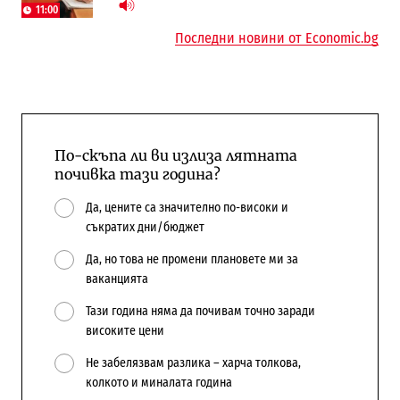
11:00
Последни новини от Economic.bg
По-скъпа ли ви излиза лятната
почивка тази година?
Да, цените са значително по-високи и
съкратих дни/бюджет
Да, но това не промени плановете ми за
ваканцията
Тази година няма да почивам точно заради
високите цени
Не забелязвам разлика – харча толкова,
колкото и миналата година