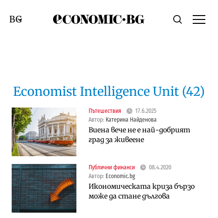
Economic.bg
Търсене
Смяна на език
Economist Intelligence Unit (42)
Пътешествия
17.6.2025
Автор:
Катерина Найденова
Виена вече не е най-добрият
град за живеене
Публични финанси
08.4.2020
Автор:
Economic.bg
Икономическата криза бързо
може да стане дългова