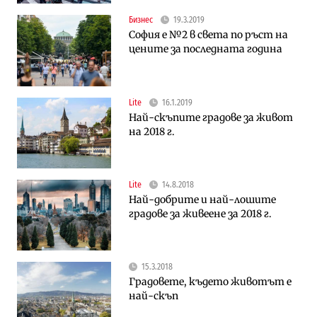
Бизнес
19.3.2019
София е №2 в света по ръст на
цените за последната година
Lite
16.1.2019
Най-скъпите градове за живот
на 2018 г.
Lite
14.8.2018
Най-добрите и най-лошите
градове за живеене за 2018 г.
15.3.2018
Градовете, където животът е
най-скъп