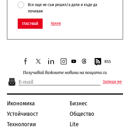
Все още не съм решил/а дали и къде да
почивам
Архив
ГЛАСУВАЙ
RSS
facebook
twitter
linkedin
instagram
youtube
threads
Получавай важните новини на пощата си
Запиши ме
Икономика
Бизнес
Устойчивост
Общество
Технологии
Lite