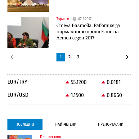
Туризъм
07.2.2017
Стела Балтова: Работим за
нормалното протичане на
Летен сезон 2017
1
2
3
EUR/TRY
55.1200
0.0181
EUR/USD
1.1500
0.8660
ПОСЛЕДНИ
НАЙ-ЧЕТЕНИ
ПРЕПОРЪЧАНИ
Пътешествия
Градоустройство
Компании