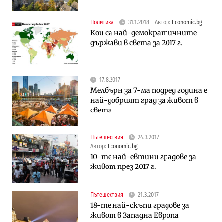
Политика
31.1.2018
Автор:
Economic.bg
Кои са най-демократичните
държави в света за 2017 г.
17.8.2017
Мелбърн за 7-ма подред година е
най-добрият град за живот в
света
Пътешествия
24.3.2017
Автор:
Economic.bg
10-те най-евтини градове за
живот през 2017 г.
Пътешествия
21.3.2017
18-те най-скъпи градове за
живот в Западна Европа