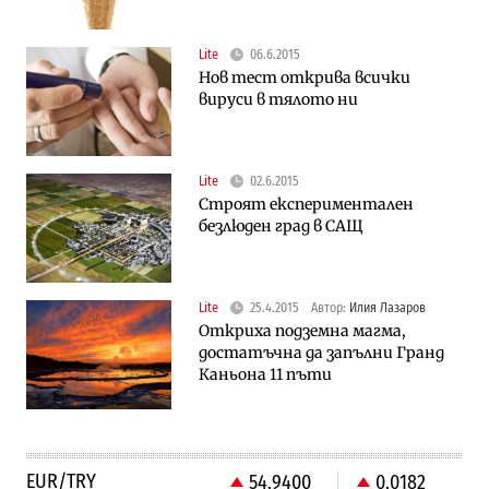
Lite
06.6.2015
Нов тест открива всички
вируси в тялото ни
Lite
02.6.2015
Строят експериментален
безлюден град в САЩ
Lite
25.4.2015
Автор:
Илия Лазаров
Откриха подземна магма,
достатъчна да запълни Гранд
Каньона 11 пъти
EUR/TRY
54.9400
0.0182