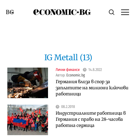
Economic.bg
Търсене
Смяна на език
IG Metall (13)
Лични финанси
14.8.2022
Автор:
Economic.bg
Германия влиза в спор за
заплатите на милиони ключови
работници
08.2.2018
Индустриалните работници в
Германия с право на 28-часова
работна седмица