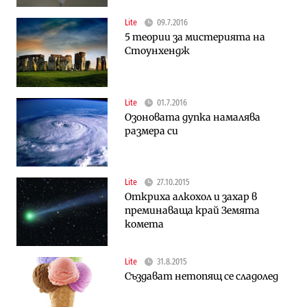
Lite
09.7.2016
5 теории за мистерията на
Стоунхендж
Lite
01.7.2016
Озоновата дупка намалява
размера си
Lite
27.10.2015
Откриха алкохол и захар в
преминаваща край Земята
комета
Lite
31.8.2015
Създават нетопящ се сладолед