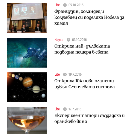
Lite
05.10.2016
Французин, холандец и
колумбиец си поделиха Нобела за
химия
Наука
01.10.2016
Откриха най-дълбоката
подводна пещера в света
Lite
19.7.2016
Откриха 104 нови планети
извън Слънчевата система
Lite
17.7.2016
Експериментатори създадоха и
оранжево вино