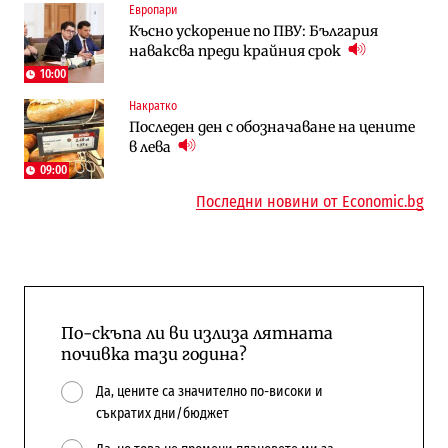
Европари
Енергетика
Градоустройство
Късно ускорение по ПВУ: България
АЕЦ „Козлодуй“ ще работи само още
Столична община избра изпълнител за
наваксва преди крайния срок
няколко седмици, ако сушата продължи
преместването на трамвайното
трасе по бул. „Скобелев“
10:00
Накратко
Digi&AI
Компании
Последен ден с обозначаване на цените
Трафикът толкова е намалял, че големи
„Ендуросат“ ще строи огромен
в лева
медии обмислят да се откажат
космически и отбранителен център в
напълно от Google
Доброславци
09:00
Последни новини от Economic.bg
По-скъпа ли ви излиза лятната
почивка тази година?
Да, цените са значително по-високи и
съкратих дни/бюджет