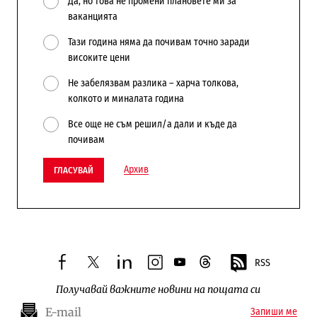
Да, но това не промени плановете ми за
ваканцията
Тази година няма да почивам точно заради
високите цени
Не забелязвам разлика – харча толкова,
колкото и миналата година
Все още не съм решил/а дали и къде да
почивам
Архив
ГЛАСУВАЙ
RSS
facebook
twitter
linkedin
instagram
youtube
threads
Получавай важните новини на пощата си
Запиши ме