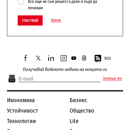
Все още не съм решил/а дали и къде да
почивам
Архив
ГЛАСУВАЙ
RSS
facebook
twitter
linkedin
instagram
youtube
threads
Получавай важните новини на пощата си
Запиши ме
Икономика
Бизнес
Устойчивост
Общество
Технологии
Lite