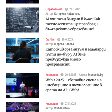
Образование
27.6.2025
Автор:
Катерина Найденова
AI учители влизат в клас: Как
технологията ще преобрази
българското образование?
Digi&AI
26.6.2025
Автор:
Мирела Вавова
Като жив организъм и милиарди
пъти по-бърз: AI вече
превъзхожда много
програмисти
Компании
26.6.2025
Автор:
Economic.bg
Webit 2025 – световна сцена на
иновациите и технологиите в
ерата на AI и Web3
Иновации
27.5.2025
Автор:
WebitFestival