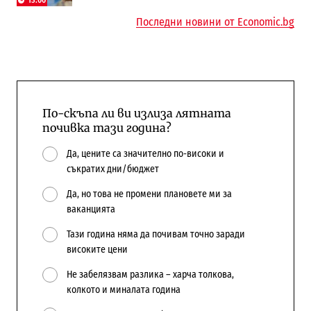
Последни новини от Economic.bg
По-скъпа ли ви излиза лятната
почивка тази година?
Да, цените са значително по-високи и
съкратих дни/бюджет
Да, но това не промени плановете ми за
ваканцията
Тази година няма да почивам точно заради
високите цени
Не забелязвам разлика – харча толкова,
колкото и миналата година