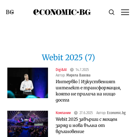
Economic.bg
Търсене
Смяна на език
Webit 2025 (7)
Digi&AI
14.7.2025
Автор:
Мирела Вавова
Интервю | Изкуственият
интелект е трансформация,
която не прилича на нищо
досега
Компании
27.6.2025
Автор:
Economic.bg
Webit 2025 завърши с мощен
заряд и нова вълна от
вдъхновение