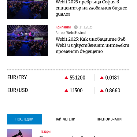
Webit 2025 превръща София в
епицентър на глобалния бизнес
диалог
Компании
21.3.2025
Автор:
WebitFestival
Webit 2025: Как иновациите във
Web3 и изкуственият интелект
променят бъдещето
EUR/TRY
55.1200
0.0181
EUR/USD
1.1500
0.8660
ПОСЛЕДНИ
НАЙ-ЧЕТЕНИ
ПРЕПОРЪЧАНИ
Пазари
Градоустройство
Градоустройство