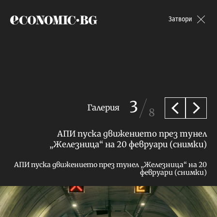
Economic.bg
Затвори
3
Галерия
8
Предишна
След
АПИ пуска движението през тунел
„Железница“ на 20 февруари (снимки)
АПИ пуска движението през тунел „Железница“ на 20
февруари (снимки)