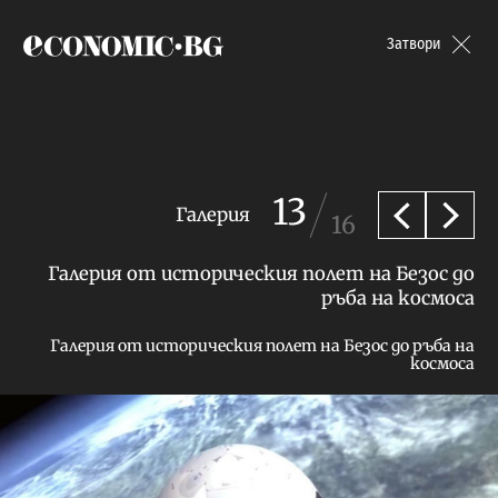
Economic.bg
Затвори
13
Галерия
16
Предишна
След
Галерия от историческия полет на Безос до
ръба на космоса
Галерия от историческия полет на Безос до ръба на
космоса