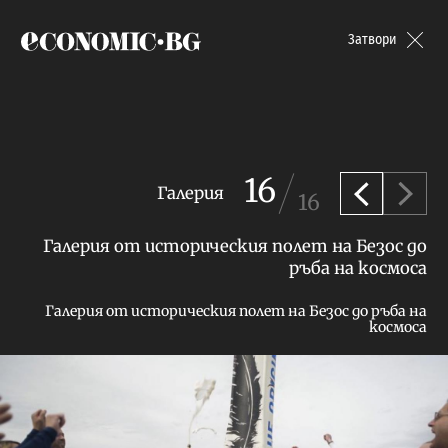
Economic.bg
Затвори
16
Галерия
16
Предишна
След
Галерия от историческия полет на Безос до
ръба на космоса
Галерия от историческия полет на Безос до ръба на
космоса