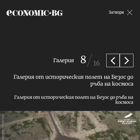
Economic.bg
Затвори
8
Галерия
16
Предишна
След
Галерия от историческия полет на Безос до
ръба на космоса
Галерия от историческия полет на Безос до ръба на
космоса