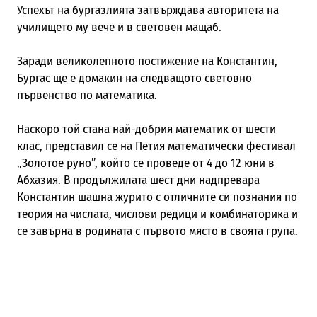
Успехът на бургазлията затвърждава авторитета на
училището му вече и в световен мащаб.
Заради великолепното постижение на Константин,
Бургас ще е домакин на следващото световно
първенство по математика.
Наскоро той стана най-добрия математик от шести
клас, представил се на Петия математически фестивал
„Золотое руно”, който се проведе от 4 до 12 юни в
Абхазия.
В продължилата шест дни надпревара
Константин шашна журито с отличните си познания по
теория на числата, числови редици и комбинаторика и
се завърна в родината с първото място в своята група.