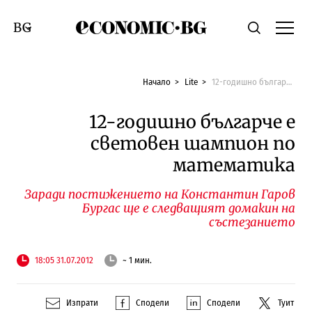
Economic.bg
Търсене
Смяна на език
Начало
Lite
12-годишно българче е световен шампион по математика
12-годишно българче е
световен шампион по
математика
Заради постижението на Константин Гаров
Бургас ще е следващият домакин на
състезанието
18:05 31.07.2012
~ 1 мин.
Изпрати
Сподели
Сподели
Туит