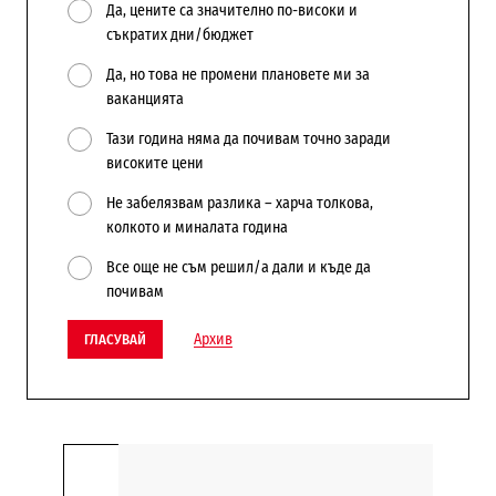
Да, цените са значително по-високи и
съкратих дни/бюджет
Да, но това не промени плановете ми за
ваканцията
Тази година няма да почивам точно заради
високите цени
Не забелязвам разлика – харча толкова,
колкото и миналата година
Все още не съм решил/а дали и къде да
почивам
Архив
ГЛАСУВАЙ