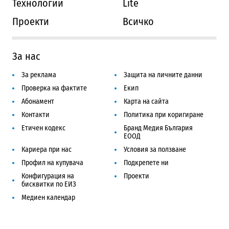
Технологии
Lite
Проекти
Всичко
За нас
За реклама
Защита на личните данни
Проверка на фактите
Екип
Абонамент
Карта на сайта
Контакти
Политика при коригиране
Етичен кодекс
Бранд Медия България
ЕООД
Кариера при нас
Условия за ползване
Профил на купувача
Подкрепете ни
Конфигурация на
Проекти
бисквитки по ЕИЗ
Медиен календар