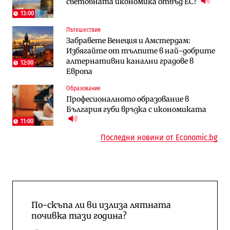
световната икономика отвъд ЕС?
космически и отбранителен център в
работи с 5 блока
Доброславци
13:00
Пътешествия
Енергетика
Компании
Забравете Венеция и Амстердам:
Държавният ТЕЦ „Марица изток 2“
„Ендуросат“ ще строи огромен
Избягайте от тълпите в най-добрите
работи с 5 блока
космически и отбранителен център в
алтернативни канални градове в
Доброславци
12:00
Европа
Енергетика
Регулации
Образование
АЕЦ „Козлодуй“ ще работи само още
Лекарствата за редки болести
Професионалното образование в
няколко седмици, ако сушата продължи
попадат в капан на обществените
България губи връзка с икономиката
поръчки?
11:00
Последни новини от Economic.bg
По-скъпа ли ви излиза лятната
почивка тази година?