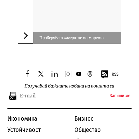
Проверяват лагерите по морето
Следваща новина
RSS
facebook
twitter
linkedin
instagram
youtube
threads
Получавай важните новини на пощата си
Запиши ме
Икономика
Бизнес
Устойчивост
Общество