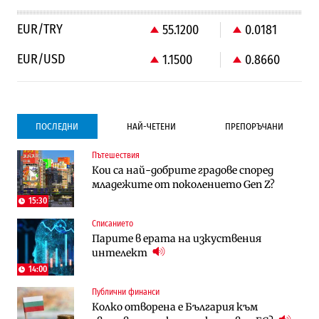
EUR/TRY
55.1200
0.0181
EUR/USD
1.1500
0.8660
ПОСЛЕДНИ
НАЙ-ЧЕТЕНИ
ПРЕПОРЪЧАНИ
Пътешествия
Градоустройство
Компании
Кои са най-добрите градове според
Столична община избра изпълнител за
Vivacom предлага над 150 устройства с
младежите от поколението Gen Z?
преместването на трамвайното
90% отстъпка през август
трасе по бул. „Скобелев“
15:30
Списанието
Компании
Градоустройство
Парите в ерата на изкуствения
Vivacom предлага над 150 устройства с
Столична община избра изпълнител за
интелект
90% отстъпка през август
преместването на трамвайното
трасе по бул. „Скобелев“
14:00
Публични финанси
Компании
Енергетика
Колко отворена е България към
„Ендуросат“ ще строи огромен
Държавният ТЕЦ „Марица изток 2“