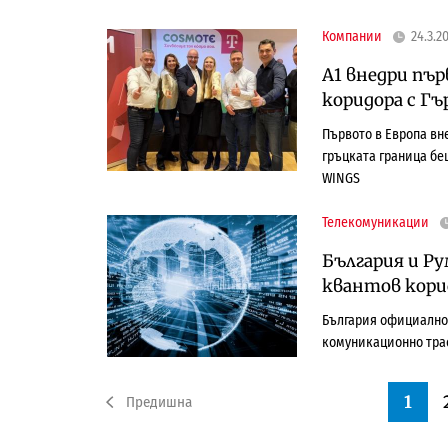
Компании
24.3.2
А1 внедри пър
коридора с Гъ
Първото в Европа вн
гръцката граница бе
WINGS
Телекомуникации
България и Р
квантов кори
България официално 
комуникационно тра
1
Предишна