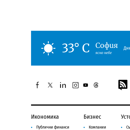
33° C
София
Дне
ясно небе
facebook
twitter
linkedin
instagram
youtube
threads
Икономика
Бизнес
Уст
Публични финанси
Компании
Съ