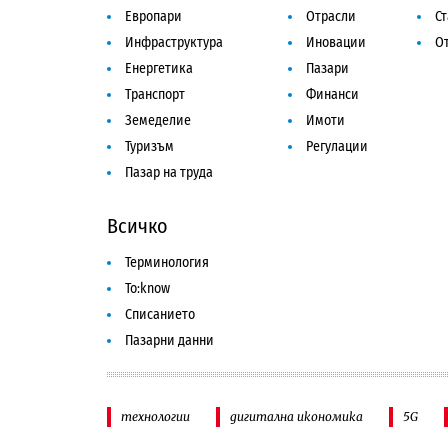
Европари
Отрасли
С
Инфраструктура
Иновации
От
Енергетика
Пазари
Транспорт
Финанси
Земеделие
Имоти
Туризъм
Регулации
Пазар на труда
Всичко
Терминология
To:know
Списанието
Пазарни данни
технологии
дигитална икономика
5G