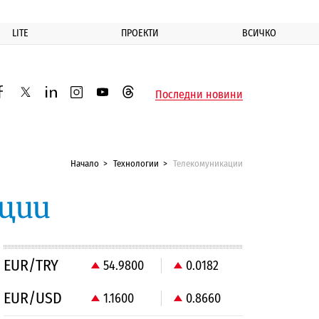
LITE
ПРОЕКТИ
ВСИЧКО
ик
Последни новини
acebook
twitter
linkedin
instagram
youtube
threads
Начало
Технологии
Телекомуникации
ации
EUR/TRY
54.9800
0.0182
EUR/USD
1.1600
0.8660