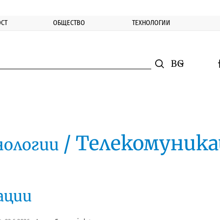
СТ
ОБЩЕСТВО
ТЕХНОЛОГИИ
nomic.bg
Търсене
Смяна на ез
f
Търси
/ Телекомуник
нологии
ации