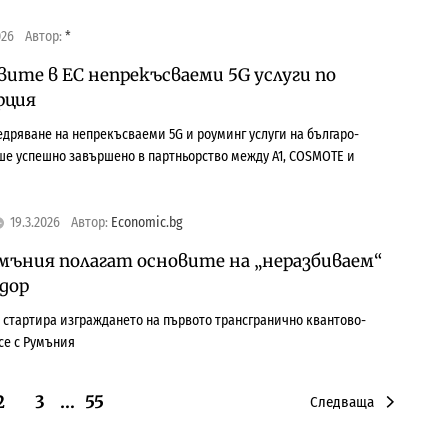
026
Автор:
*
вите в ЕС непрекъсваеми 5G услуги по
рция
едряване на непрекъсваеми 5G и роуминг услуги на българо-
ше успешно завършено в партньорство между A1, COSMOTE и
19.3.2026
Автор:
Economic.bg
умъния полагат основите на „неразбиваем“
дор
стартира изграждането на първото трансгранично квантово-
се с Румъния
2
3
…
55
Следваща