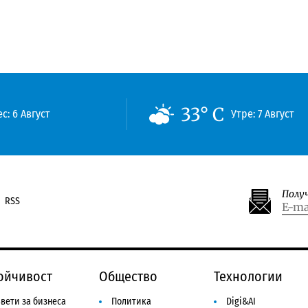
33° C
с: 6 Август
Утре: 7 Август
Полу
RSS
ойчивост
Общество
Технологии
вети за бизнеса
Политика
Digi&AI