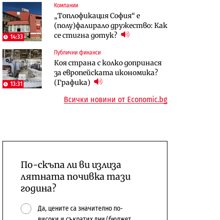
Компании
Отрасли
Публични финанси
„Топлофикация София“ e
Жилищата в България
Общините вече зависят от
(полу)фалирало дружество: Как
поскъпват при намаляващо
централната власт за 75% от
се стигна дотук?
население и все повече сгради
14:33
бюджетите си
Публични финанси
To:know
Компании
Коя страна с колко допринася
Последни дни с обозначаване на
А1 отново е лидер при
за европейската икономика?
цените в лева: Какво
технологичните компании и
(Графика)
13:31
предстои?
системните интегратори
Всички новини от Economic.bg
По-скъпа ли ви излиза
лятната почивка тази
година?
Да, цените са значително по-
високи и съкратих дни/бюджет