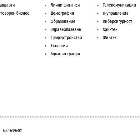
тандарти
Лични финанси
Телекомуникации
говорен бизнес
Демография
е-управление
Образование
Киберсигурност
Здравеопазване
Хай-тек
Градоустройство
Финтех
Екология
Администрация
интернет