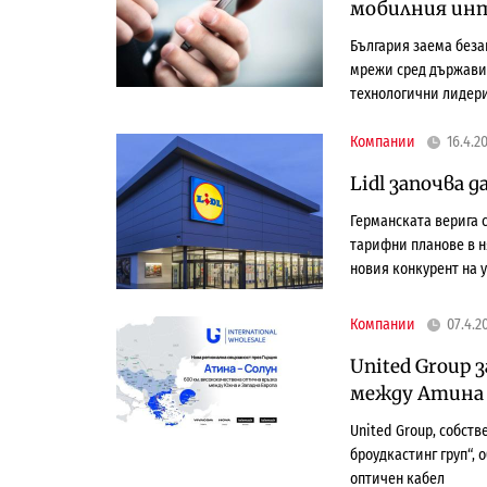
мобилния ин
България заема беза
мрежи сред държави
технологични лидери
Компании
16.4.2
Lidl започва 
Германската верига 
тарифни планове в н
новия конкурент на
Компании
07.4.2
United Group
между Атина 
United Group, собст
броудкастинг груп“,
оптичен кабел