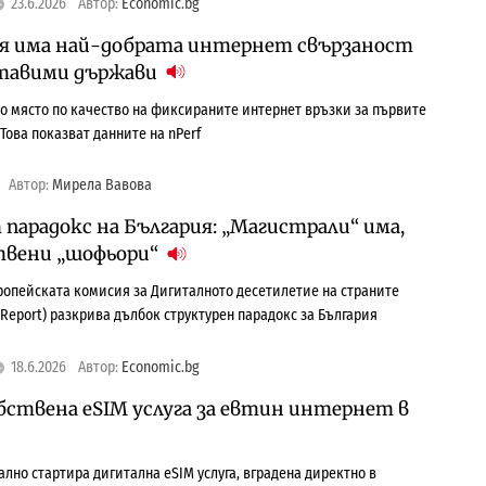
23.6.2026
Автор:
Economic.bg
рия има най-добрата интернет свързаност
ставими държави
о място по качество на фиксираните интернет връзки за първите
 Това показват данните на nPerf
Автор:
Мирела Вавова
парадокс на България: „Магистрали“ има,
отвени „шофьори“
ропейската комисия за Дигиталното десетилетие на страните
 Report) разкрива дълбок структурен парадокс за България
18.6.2026
Автор:
Economic.bg
обствена eSIM услуга за евтин интернет в
ално стартира дигитална eSIM услуга, вградена директно в