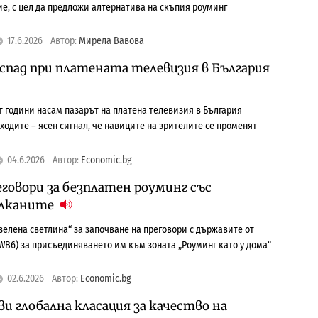
е, с цел да предложи алтернатива на скъпия роуминг
17.6.2026
Автор:
Мирела Вавова
спад при платената телевизия в България
ет години насам пазарът на платена телевизия в България
ходите – ясен сигнал, че навиците на зрителите се променят
04.6.2026
Автор:
Economic.bg
еговори за безплатен роуминг със
алканите
зелена светлина“ за започване на преговори с държавите от
WB6) за присъединяването им към зоната „Роуминг като у дома“
02.6.2026
Автор:
Economic.bg
ви глобална класация за качество на