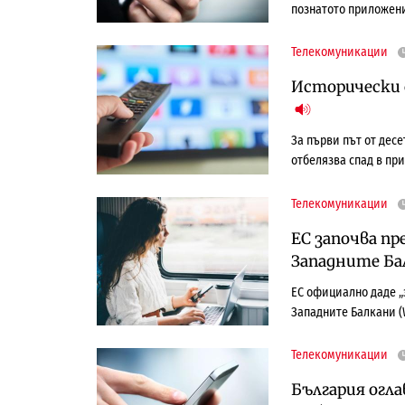
познатото приложени
Телекомуникации
Исторически 
За първи път от дес
отбелязва спад в при
Телекомуникации
ЕС започва пр
Западните Б
ЕС официално даде „
Западните Балкани (
Телекомуникации
България огла