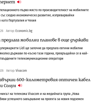
тернет
пелационното първо място по производителност на мобилните
 със сходно икономическо развитие, изпреварвайки
 като Португалия и Чехия
026
Автор:
Economic.bg
да предлага мобилни планове в още държави
супермаркети Lidl ще започне да предлага евтини мобилни
яколко държави по-късно тази година, превръщайки се в най-
 утвърдените телекомуникационни оператори
026
Автор:
Vivacom
 завърши 600-километровия оптичен кабел
и Солун
веникът на телекома Vivacom и на медийната група „Нова
 обяви успешното завършване на проекта за новия подземен