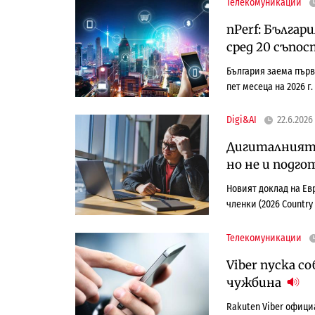
Телекомуникации
nPerf: Бълга
сред 20 съпо
България заема първ
пет месеца на 2026 г.
Digi&AI
22.6.2026
Дигиталният 
но не и подг
Новият доклад на Ев
членки (2026 Country
Телекомуникации
Viber пуска с
чужбина
Rakuten Viber офици