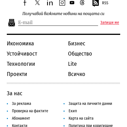
RSS
facebook
twitter
linkedin
instagram
youtube
threads
Получавай важните новини на пощата си
Запиши ме
Икономика
Бизнес
Устойчивост
Общество
Технологии
Lite
Проекти
Всичко
За нас
За реклама
Защита на личните данни
Проверка на фактите
Екип
Абонамент
Карта на сайта
Контакти
Политика при коригиране