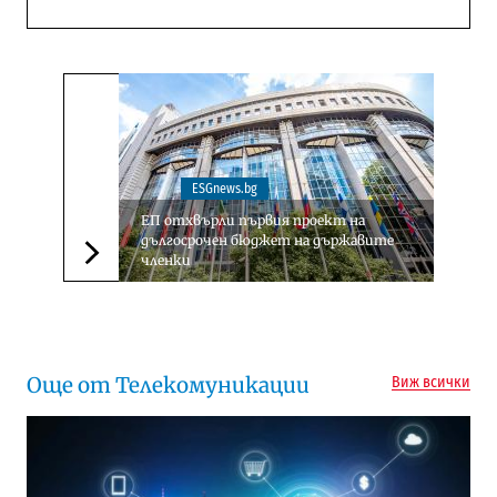
ESGnews.bg
ЕП отхвърли първия проект на
дългосрочен бюджет на държавите
членки
Следваща новина
Още от Телекомуникации
Виж всички