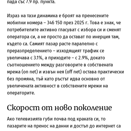
пада със 7.9 пр. пункта.
Израз на тази динамика е броят на пренесените
мобилни номера – 346 150 през 2025 г. Това е знак, че
потребителите активно гласуват с избора си и сменят
оператора си, а не просто да остават по инерция там,
където са. Самият пазар расте паралелно с
преразпределението – изходящият трафик се
увеличава с 3.1%, а приходите – с 2.9%, докато
съотношението между разговорите в собствената
мрежа (on net) и извън нея (off net) остава практически
без промяна, тъй като ръстът идва основно от
увеличената активност в собствените мрежи на
операторите.
Скорост от ново поколение
Ако телевизията губи почва под краката си, то
пазарите на пренос на данни и достъп до интернет са