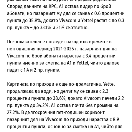
Според данните на КРС, А1 остава лидер по брой
абонати, но пазарният му дял се свива с 0.6 процентни
пункта до 35.9%, докато Vivacom и Yettel растат с по 0.3
пр. пункта – до 33.1% и 31% съответно.
По-показателен е погледът назад във времето: в
петгодишния период 2021-2025 г. пазарният дял на
Vivacom по брой абонати нараства с 3.4 процентни
пункта именно за сметка на А1 и Yettel, чиито дялове
падат с 1.4 и 2 пр. пункта.
Картината по приходи е още по-драматична. Yettel
продължава да води, но делът му се свива с 2.3
процентни пункта до 38.6%, докато Vivacom печели 2.2
пр. пункта до 34.2%. А1 остава почти без промяна на
27.2%. В дългосрочния пет-годишен хоризонт
пазарният дял на Vivacom по приходи нараства с 8.9
процентни пункта, основно за сметка на А1, чийто дял