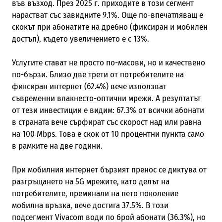
във възход. През 2025 г. приходите в този сегмент
нарастват със завидните 9.1%. Още по-впечатляващ е
скокът при абонатите на дребно (фиксиран и мобилен
достъп), където увеличението е с 13%.
Услугите стават не просто по-масови, но и качествено
по-бързи. Близо две трети от потребителите на
фиксиран интернет (62.4%) вече използват
съвременни влакнесто-оптични мрежи. А резултатът
от тези инвестиции е видим: 67.3% от всички абонати
в страната вече сърфират със скорост над или равна
на 100 Mbps. Това е скок от 10 процентни пункта само
в рамките на две години.
При мобилния интернет бързият пренос се диктува от
разгръщането на 5G мрежите, като делът на
потребителите, преминали на пето поколение
мобилна връзка, вече достига 37.5%. В този
подсегмент Vivacom води по брой абонати (36.3%), но