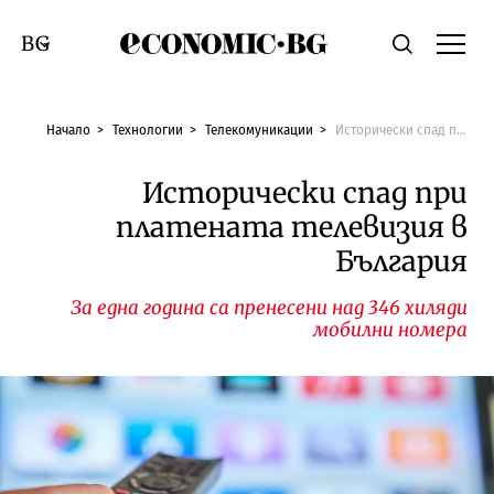
Economic.bg
Търсене
Смяна на език
Начало
Технологии
Телекомуникации
Исторически спад при платената телевизия в България
Исторически спад при
платената телевизия в
България
За една година са пренесени над 346 хиляди
мобилни номера