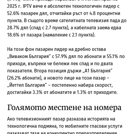
2025 г. IPTV вече е абсолютен технологичен лидер с
52.6% пазарен дял, отчитайки ръст от 4.8 процентни
пункта. В същото време сателитната телевизия пада до
28.7% дял (спад с 2.7 пункта), а кабелната заема едва
18.6% от пазара (намаление с 2.1 пункта).
На този фон пазарен лидер на дребно остава
„Виваком България“ с 57.9% дял по абонати и 55.1% по
приходи, въпреки че бележи лек спад и по двата
показателя. Втора позиция държи „А1 България“
(26.2% абонати), а новото лице на този пазар –
„Йеттел България“ – постепенно набира скорост,
достигайки 3.3% от абонатите и 1.3% от приходите.
Голямото местене на номера
Ако телевизионният пазар разказва историята на
технологична подмяна, то мобилните гласови услуги
разказват тази на конкурентно преразпределение.