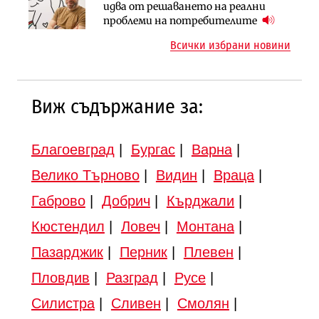
АПИ възложи промяната на
Вторият мост над Варненското
идва от решаването на реални
парцеларния план за
езеро става част от бъдещата
проблеми на потребителите
магистралата Русе – Велико
магистрала „Черно море“
Всички избрани новини
Търново
Виж съдържание за:
Благоевград
|
Бургас
|
Варна
|
Велико Търново
|
Видин
|
Враца
|
Габрово
|
Добрич
|
Кърджали
|
Кюстендил
|
Ловеч
|
Монтана
|
Пазарджик
|
Перник
|
Плевен
|
Пловдив
|
Разград
|
Русе
|
Силистра
|
Сливен
|
Смолян
|