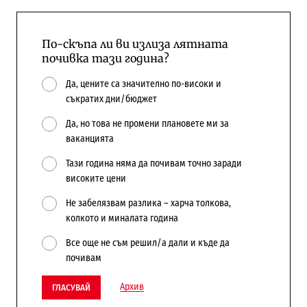
По-скъпа ли ви излиза лятната
почивка тази година?
Да, цените са значително по-високи и
съкратих дни/бюджет
Да, но това не промени плановете ми за
ваканцията
Тази година няма да почивам точно заради
високите цени
Не забелязвам разлика – харча толкова,
колкото и миналата година
Все още не съм решил/а дали и къде да
почивам
Архив
ГЛАСУВАЙ