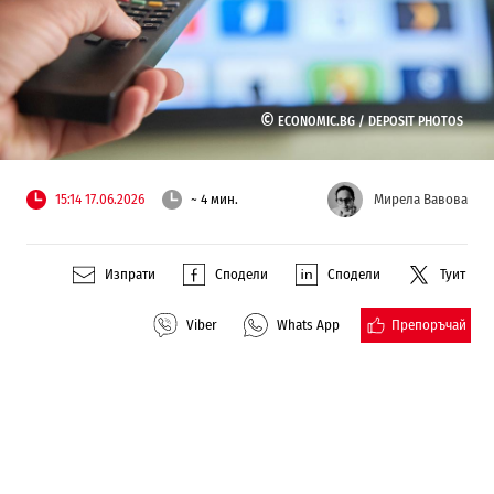
©
ECONOMIC.BG /
DEPOSIT PHOTOS
15:14 17.06.2026
~ 4 мин.
Мирела Вавова
Изпрати
Сподели
Сподели
Туит
Препоръчай
Viber
Whats App