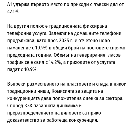
А1 удържа първото място по приходи с лъвски дял от
42.1%.
На другия полюс е традиционната фиксирана
телефонна услуга. Залежът на домашните телефони
продължава, като през 2025 г. е отчетено ново
намаление с 10.9% в общия брой на постовете спрямо
предходната година. Обемът на генерирания гласов
трафик се е свил с 14.2%, а приходите от услугата
падат с 10.9%.
Въпреки разместването на пластовете и спада в някои
традиционни ниши, Комисията за защита на
конкуренцията дава положителна оценка за сектора.
Според КЗК пазарната динамика и
преразпределението на дяловете са пряко
доказателство за работеща конкуренция.