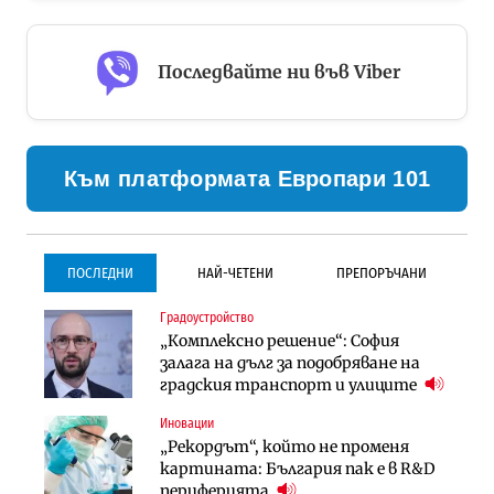
Последвайте ни във Viber
Към платформата Европари 101
ПОСЛЕДНИ
НАЙ-ЧЕТЕНИ
ПРЕПОРЪЧАНИ
Градоустройство
Градоустройство
Инфраструктура
„Комплексно решение“: София
Столична община избра
Проектирането на тунела под
залага на дълг за подобряване на
изпълнител за преместването на
Петрохан ще върви паралелно с
градския транспорт и улиците
трамвайното трасе по бул.
екологичните оценки
„Скобелев“
Иновации
Компании
Инфраструктура
„Рекордът“, който не променя
„Хювефарма“ подписа договор за
Проектирането на тунела под
картината: България пак е в R&D
придобиване на Euroapi Italy
Петрохан ще върви паралелно с
периферията