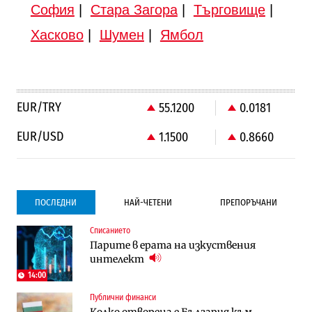
София
|
Стара Загора
|
Търговище
|
Хасково
|
Шумен
|
Ямбол
EUR/TRY
55.1200
0.0181
EUR/USD
1.1500
0.8660
ПОСЛЕДНИ
НАЙ-ЧЕТЕНИ
ПРЕПОРЪЧАНИ
Списанието
Градоустройство
Компании
Парите в ерата на изкуствения
Столична община избра изпълнител за
Vivacom предлага над 150 устройства с
интелект
преместването на трамвайното
90% отстъпка през август
трасе по бул. „Скобелев“
14:00
Публични финанси
Компании
Градоустройство
Колко отворена е България към
Vivacom предлага над 150 устройства с
Столична община избра изпълнител за