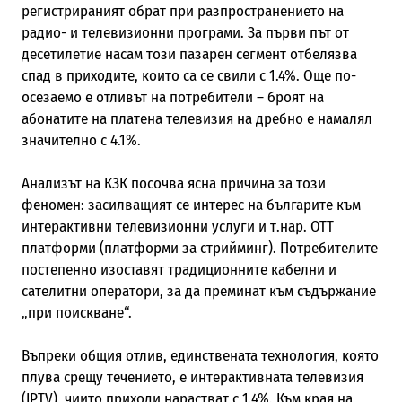
регистрираният обрат при разпространението на
радио- и телевизионни програми. За първи път от
десетилетие насам този пазарен сегмент отбелязва
спад в приходите, които са се свили с 1.4%. Още по-
осезаемо е отливът на потребители – броят на
абонатите на платена телевизия на дребно е намалял
значително с 4.1%.
Анализът на КЗК посочва ясна причина за този
феномен: засилващият се интерес на българите към
интерактивни телевизионни услуги и т.нар. OTT
платформи (платформи за стрийминг). Потребителите
постепенно изоставят традиционните кабелни и
сателитни оператори, за да преминат към съдържание
„при поискване“.
Въпреки общия отлив, единствената технология, която
плува срещу течението, е интерактивната телевизия
(IPTV), чиито приходи нарастват с 1.4%. Към края на