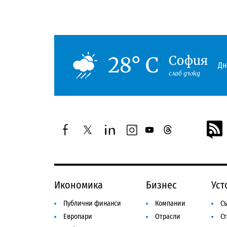
28° C
София
Дн
слаб дъжд
facebook
twitter
linkedin
instagram
youtube
threads
Икономика
Бизнес
Уст
Публични финанси
Компании
Съ
Европари
Отрасли
С