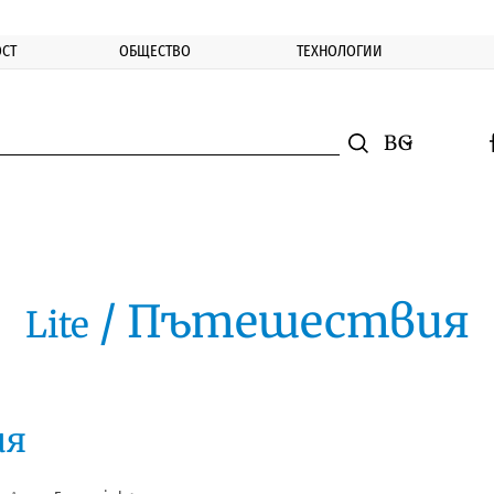
СТ
ОБЩЕСТВО
ТЕХНОЛОГИИ
nomic.bg
Търсене
Смяна на ез
f
Търси
/ Пътешествия
Lite
ия