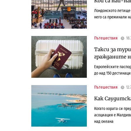
Кои са най-н
Лондонското летище „
него са преминали н
Пътешествия
18.
Такси за тури
гражданите на
Европейските паспор
до над 150 дестинац
Пътешествия
12.
Как Саудитск
Когато хората си пр
асоциация е Малдиви
над океана