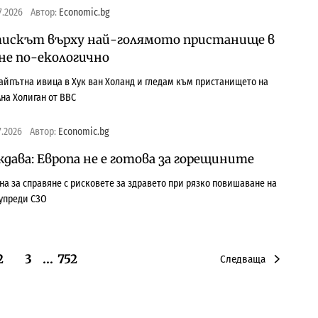
7.2026
Автор:
Economic.bg
искът върху най-голямото пристанище в
не по-екологично
райпътна ивица в Хук ван Холанд и гледам към пристанището на
на Холиган от BBC
7.2026
Автор:
Economic.bg
дава: Европа не е готова за горещините
на за справяне с рисковете за здравето при рязко повишаване на
упреди СЗО
2
3
…
752
Следваща