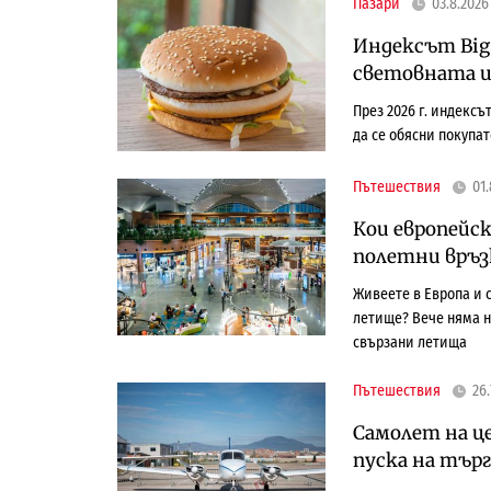
Пазари
03.8.2026
Индексът Big 
световната и
През 2026 г. индексъ
да се обясни покупа
Пътешествия
01.
Кои европейс
полетни връз
Живеете в Европа и 
летище? Вече няма н
свързани летища
Пътешествия
26.
Самолет на ц
пуска на тър