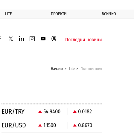
LITE
ПРОЕКТИ
ВСИЧКО
ик
Последни новини
acebook
twitter
linkedin
instagram
youtube
threads
Начало
Lite
Пътешествия
EUR/TRY
54.9400
0.0182
EUR/USD
1.1500
0.8670