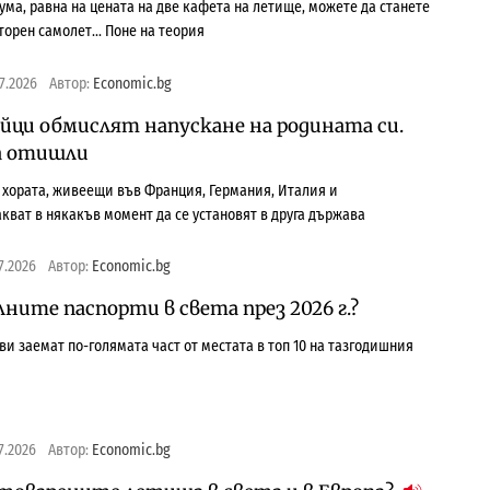
ума, равна на цената на две кафета на летище, можете да станете
торен самолет… Поне на теория
7.2026
Автор:
Economic.bg
ейци обмислят напускане на родината си.
а отишли
 хората, живеещи във Франция, Германия, Италия и
кват в някакъв момент да се установят в друга държава
7.2026
Автор:
Economic.bg
лните паспорти в света през 2026 г.?
и заемат по-голямата част от местата в топ 10 на тазгодишния
7.2026
Автор:
Economic.bg