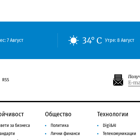
34° C
ес: 7 Август
Утре: 8 Август
Полу
RSS
ойчивост
Общество
Технологии
вети за бизнеса
Политика
Digi&AI
тандарти
Лични финанси
Телекомуникации