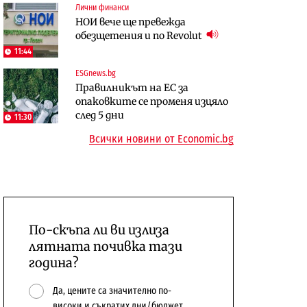
Лични финанси
Digi&AI
Енергетика
НОИ вече ще превежда
Трафикът толкова е намалял,
Държавният ТЕЦ „Марица
обезщетения и по Revolut
че големи медии обмислят да се
изток 2“ работи с 5 блока
11:44
откажат напълно от Google
10:12
ESGnews.bg
Отрасли
Правилникът на ЕС за
Публични финанси
Жилищата в България
опаковките се променя изцяло
Общините вече зависят от
поскъпват при намаляващо
след 5 дни
11:30
централната власт за 75% от
население и все повече сгради
Всички новини от Economic.bg
бюджетите си
По-скъпа ли ви излиза
лятната почивка тази
година?
Да, цените са значително по-
високи и съкратих дни/бюджет