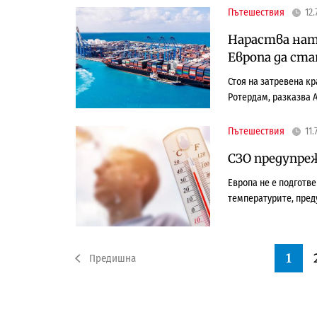
Пътешествия
12.
Нараства нат
Европа да ста
Стоя на затревена к
Ротердам, разказва А
Пътешествия
11.
СЗО предупреж
Европа не е подготве
температурите, пред
1
Предишна