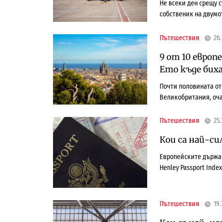
Не всеки ден срещу с
собственик на двумо
Пътешествия
26.
9 от 10 европ
Ето къде бих
Почти половината от
Великобритания, оча
Пътешествия
25.
Кои са най-си
Европейските държав
Henley Passport Index
Пътешествия
19.