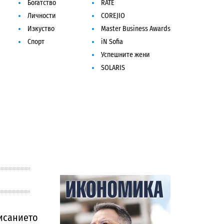
Богатство
RATE
Личности
COREJIO
Изкуство
Master Business Awards
Спорт
iN Sofia
Успешните жени
SOLARIS
исанието