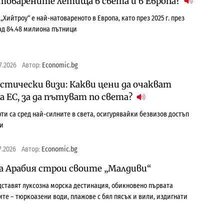
атоварените летища в света и в Европа?
Хийтроу“ е най-натовареното в Европа, като през 2025 г. през
ад 84.48 милиона пътници
7.2026
Автор:
Economic.bg
стически визи: Какви цени да очакват
 ЕС, за да пътуват по света?
ти са сред най-силните в света, осигурявайки безвизов достъп
ии
7.2026
Автор:
Economic.bg
а Арабия строи своите „Малдиви“
едставят луксозна морска дестинация, обикновено първата
те – тюркоазени води, плажове с бял пясък и вили, издигнати