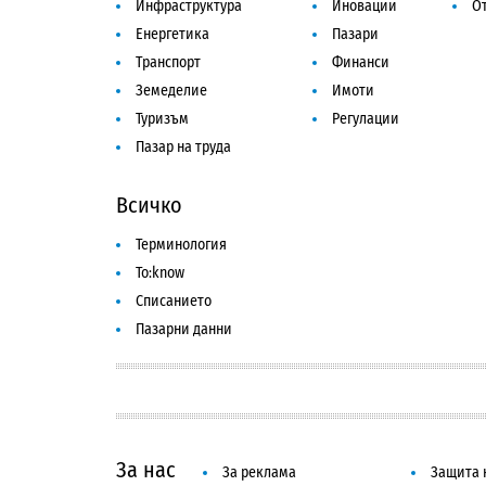
Инфраструктура
Иновации
От
Енергетика
Пазари
Транспорт
Финанси
Земеделие
Имоти
Туризъм
Регулации
Пазар на труда
Всичко
Терминология
To:know
Списанието
Пазарни данни
За нас
За реклама
Защита 