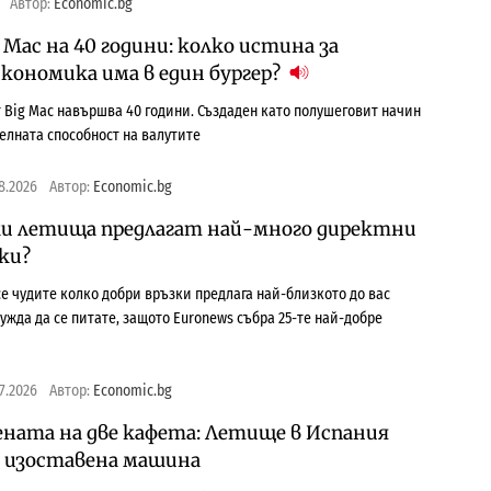
Автор:
Economic.bg
Mac на 40 години: колко истина за
кономика има в един бургер?
т Big Mac навършва 40 години. Създаден като полушеговит начин
телната способност на валутите
8.2026
Автор:
Economic.bg
ки летища предлагат най-много директни
ки?
се чудите колко добри връзки предлага най-близкото до вас
ужда да се питате, защото Euronews събра 25-те най-добре
7.2026
Автор:
Economic.bg
ената на две кафета: Летище в Испания
г изоставена машина