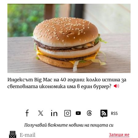
Индексът Big Mac на 40 години: колко истина за
световната икономика има в един бургер?
RSS
facebook
twitter
linkedin
instagram
youtube
threads
Получавай важните новини на пощата си
Запиши ме