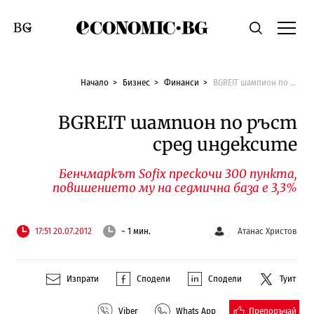
Economic.bg
Търсене
Смяна на език
Начало
Бизнес
Финанси
BGREIT шампион по ръст сред индексите
BGREIT шампион по ръст
сред индексите
Бенчмаркът Sofix прескочи 300 пункта,
повишението му на седмична база е 3,3%
17:51 20.07.2012
~ 1 мин.
Атанас Христов
Изпрати
Сподели
Сподели
Туит
Препоръчай
Viber
Whats App