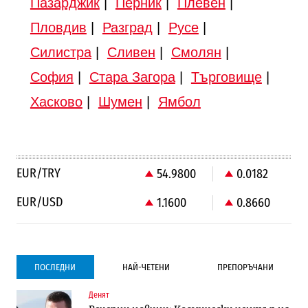
Пазарджик
|
Перник
|
Плевен
|
Пловдив
|
Разград
|
Русе
|
Силистра
|
Сливен
|
Смолян
|
София
|
Стара Загора
|
Търговище
|
Хасково
|
Шумен
|
Ямбол
EUR/TRY
54.9800
0.0182
EUR/USD
1.1600
0.8660
ПОСЛЕДНИ
НАЙ-ЧЕТЕНИ
ПРЕПОРЪЧАНИ
Денят
Градоустройство
Компании