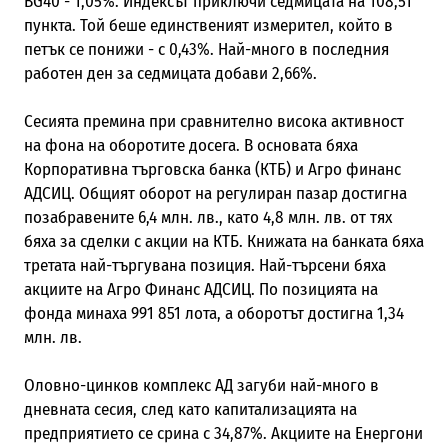
BG40 - 1,05%. Индексът приключи седмицата на 108,51
пункта. Той беше единственият измерител, който в
петък се понижи - с 0,43%. Най-много в последния
работен ден за седмицата добави 2,66%.
Сесията премина при сравнително висока активност
на фона на оборотите досега. В основата бяха
Корпоративна търговска банка (КТБ) и Агро финанс
АДСИЦ. Общият оборот на регулиран пазар достигна
позабравените 6,4 млн. лв., като 4,8 млн. лв. от тях
бяха за сделки с акции на КТБ. Книжата на банката бяха
третата най-търгувана позиция. Най-търсени бяха
акциите на Агро Финанс АДСИЦ. По позицията на
фонда минаха 991 851 лота, а оборотът достигна 1,34
млн. лв.
Оловно-цинков комплекс АД загуби най-много в
дневната сесия, след като капитализацията на
предприятието се срина с 34,87%. Акциите на Енергони