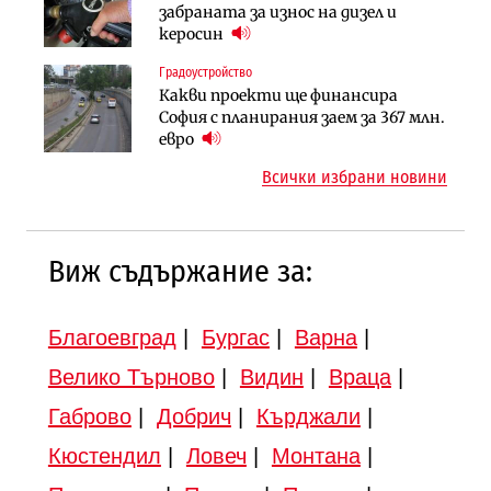
АПИ възложи промяната на
забраната за износ на дизел и
езеро става част от бъдещата
парцеларния план за
керосин
магистрала „Черно море“
магистралата Русе – Велико
Градоустройство
Публични финанси
Търново
Какви проекти ще финансира
Регионалният министър поема „на
Градоустройство
София с планирания заем за 367 млн.
ръчно управление“ общинската
Шест кандидата с интерес към
евро
инвестиционна програма
надзора на двете метростанции в
Всички избрани новини
„Люлин“
Виж съдържание за:
Благоевград
|
Бургас
|
Варна
|
Велико Търново
|
Видин
|
Враца
|
Габрово
|
Добрич
|
Кърджали
|
Кюстендил
|
Ловеч
|
Монтана
|