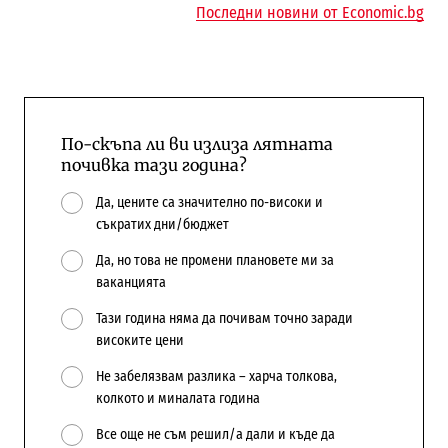
Последни новини от Economic.bg
По-скъпа ли ви излиза лятната
почивка тази година?
Да, цените са значително по-високи и
съкратих дни/бюджет
Да, но това не промени плановете ми за
ваканцията
Тази година няма да почивам точно заради
високите цени
Не забелязвам разлика – харча толкова,
колкото и миналата година
Все още не съм решил/а дали и къде да