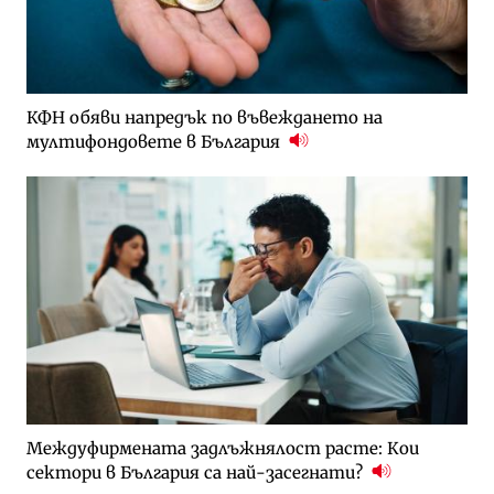
КФН обяви напредък по въвеждането на
мултифондовете в България
Междуфирмената задлъжнялост расте: Кои
сектори в България са най-засегнати?