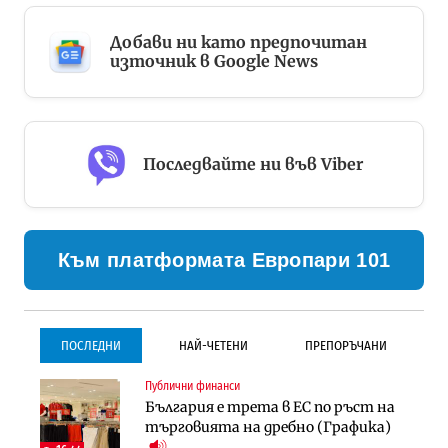
Добави ни като предпочитан
източник в Google News
Последвайте ни във Viber
Към платформата Европари 101
ПОСЛЕДНИ
НАЙ-ЧЕТЕНИ
ПРЕПОРЪЧАНИ
Публични финанси
Градоустройство
Инфраструктура
България е трета в ЕС по ръст на
Столична община избра
Проектирането на тунела под
търговията на дребно (Графика)
изпълнител за преместването на
Петрохан ще върви паралелно с
трамвайното трасе по бул.
екологичните оценки