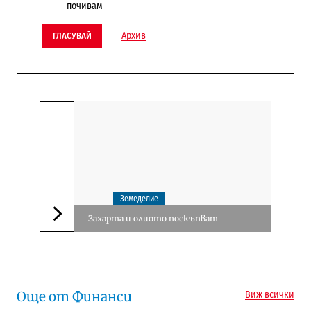
почивам
Архив
ГЛАСУВАЙ
Земеделие
Захарта и олиото поскъпват
Следваща новина
Още от Финанси
Виж всички