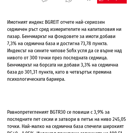
Имотният индекс BGREIT отчете най-сериозен
седмичен ръст сред измерителите на капиталовия ни
пазар. Бенчмаркът на фондовете за имоти добави
7,3% на седмична база и достигна 73,78 пункта.
Индексът на сините чипове Sofix успя да се върне над
нивото от 300 точки през последната седмица.
Бенчмаркът на борсата ни добави 3,3% на седмична
база до 301,31 пункта, като в четвъртък премина
психологическата бариера.
Равнопретегленият BGTR30 се повиши с 3,9% за
последните пет сесии и затвори в петък на ниво 245,05
точки. Най-малко на седмична база спечели широкият