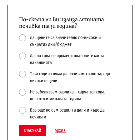
По-скъпа ли ви излиза лятната
почивка тази година?
Да, цените са значително по-високи и
съкратих дни/бюджет
Да, но това не промени плановете ми за
ваканцията
Тази година няма да почивам точно заради
високите цени
Не забелязвам разлика – харча толкова,
колкото и миналата година
Все още не съм решил/а дали и къде да
почивам
Архив
ГЛАСУВАЙ