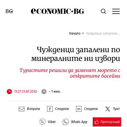
Economic.bg
Търсене
Смяна на език
Начало
Чужденци запалени по минералните ни извори
Чужденци запалени по
минералните ни извори
Туристите решили да заменят морето с
откритите басейни
11:27 31.07.2012
~ 1 мин.
Изпрати
Сподели
Сподели
Туит
Препоръчай
Viber
Whats App