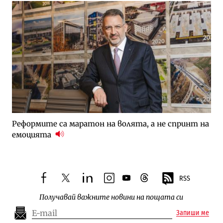
Реформите са маратон на волята, а не спринт на
емоцията
RSS
facebook
twitter
linkedin
instagram
youtube
threads
Получавай важните новини на пощата си
Запиши ме