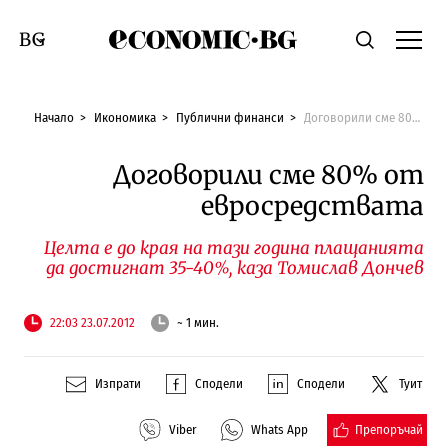
Economic.bg
Търсене
Смяна на език
Начало
Икономика
Публични финанси
Договорили сме 80% от евросредствата
Договорили сме 80% от
евросредствата
Целта е до края на тази година плащанията
да достигнат 35-40%, каза Томислав Дончев
22:03 23.07.2012
~ 1 мин.
Изпрати
Сподели
Сподели
Туит
Препоръчай
Viber
Whats App