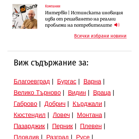
вдигнати
Компании
Инфраструктура
Инфраструктура
Интервю | Истинската иновация
АПИ възложи промяната на
Вторият мост над Варненското
идва от решаването на реални
парцеларния план за
езеро става част от бъдещата
проблеми на потребителите
магистралата Русе – Велико
магистрала „Черно море“
Всички избрани новини
Търново
Виж съдържание за:
Благоевград
|
Бургас
|
Варна
|
Велико Търново
|
Видин
|
Враца
|
Габрово
|
Добрич
|
Кърджали
|
Кюстендил
|
Ловеч
|
Монтана
|
Пазарджик
|
Перник
|
Плевен
|
Пловдив
|
Разград
|
Русе
|