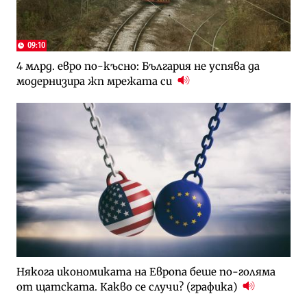
09:10
4 млрд. евро по-късно: България не успява да
модернизира жп мрежата си
Някога икономиката на Европа беше по-голяма
от щатската. Какво се случи? (графика)