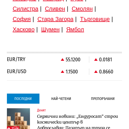
Силистра
|
Сливен
|
Смолян
|
София
|
Стара Загора
|
Търговище
|
Хасково
|
Шумен
|
Ямбол
EUR/TRY
55.1200
0.0181
EUR/USD
1.1500
0.8660
ПОСЛЕДНИ
НАЙ-ЧЕТЕНИ
ПРЕПОРЪЧАНИ
Денят
Градоустройство
Компании
Седмични новини: „Ендуросат“ строи
Столична община избра изпълнител за
Vivacom предлага над 150 устройства с
космически център в
преместването на трамвайното
90% отстъпка през август
Доброславци; Пазарът на труда се
трасе по бул. „Скобелев“
17:06