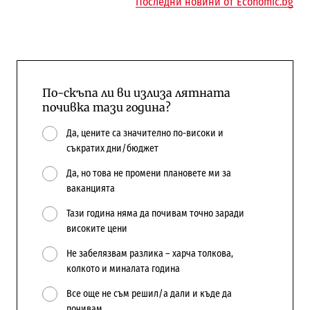
Последни новини от Economic.bg
По-скъпа ли ви излиза лятната
почивка тази година?
Да, цените са значително по-високи и
съкратих дни/бюджет
Да, но това не промени плановете ми за
ваканцията
Тази година няма да почивам точно заради
високите цени
Не забелязвам разлика – харча толкова,
колкото и миналата година
Все още не съм решил/а дали и къде да
почивам