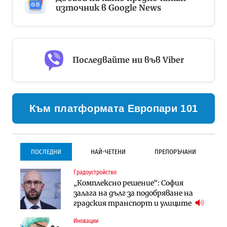
източник в Google News
Последвайте ни във Viber
Към платформата Европари 101
ПОСЛЕДНИ
НАЙ-ЧЕТЕНИ
ПРЕПОРЪЧАНИ
Градоустройство
Градоустройство
Инфраструктура
„Комплексно решение“: София
Столична община избра
Проектирането на тунела под
залага на дълг за подобряване на
изпълнител за преместването на
Петрохан ще върви паралелно с
градския транспорт и улиците
трамвайното трасе по бул.
екологичните оценки
„Скобелев“
Иновации
Компании