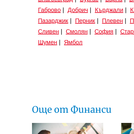
Габрово
|
Добрич
|
Кърджали
|
К
Пазарджик
|
Перник
|
Плевен
|
П
Сливен
|
Смолян
|
София
|
Стар
Шумен
|
Ямбол
Още от Финанси