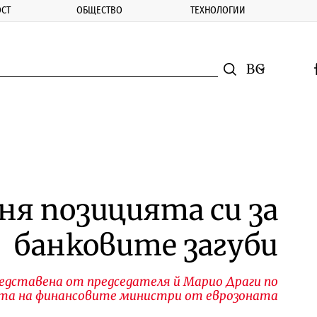
СТ
ОБЩЕСТВО
ТЕХНОЛОГИИ
nomic.bg
Търсене
Смяна на ез
f
Търси
ня позицията си за
банковите загуби
едставена от председателя й Марио Драги по
ата на финансовите министри от еврозоната