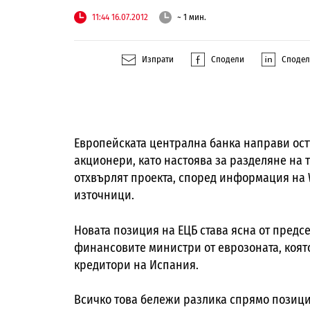
11:44 16.07.2012
~ 1 мин.
Изпрати
Сподели
Споде
Европейската централна банка направи ост
акционери, като настоява за разделяне на 
отхвърлят проекта, според информация на Wa
източници.
Новата позиция на ЕЦБ става ясна от предс
финансовите министри от еврозоната, коят
кредитори на Испания.
Всичко това бележи разлика спрямо позици