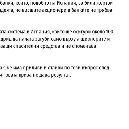
 банки, които, подобно на Испания, са били жертви
 идеята, че висшите акционери в банките не трябва
ата система в Испания, който ще осигури около 100
Мадрид да налага загуби само върху акционерите и
аващи спасителни средства и не споменава
ак, че има приливи и отливи по този въпрос след
лговата криза не дава резултат.