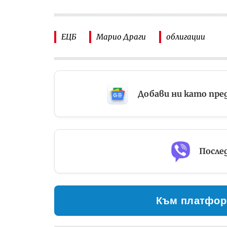
ЕЦБ
Марио Драги
облигации
Добави ни като пре
Послед
Към платфор