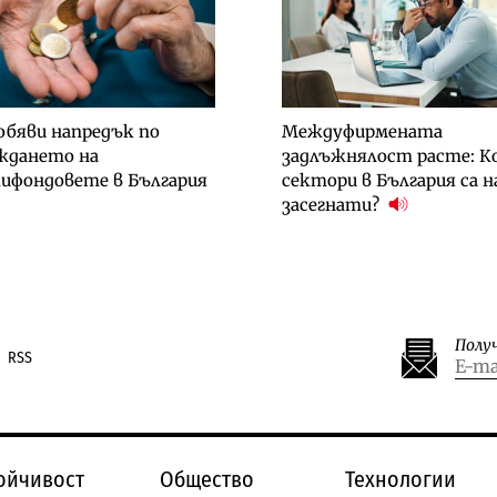
обяви напредък по
Междуфирмената
ждането на
задлъжнялост расте: К
ифондовете в България
сектори в България са н
засегнати?
Полу
RSS
ойчивост
Общество
Технологии