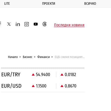
LITE
ПРОЕКТИ
ВСИЧКО
ик
Последни новини
acebook
twitter
linkedin
instagram
youtube
threads
Начало
Бизнес
Финанси
ЕЦБ сменя позицията си за банковите загуби
EUR/TRY
54.9400
0.0182
EUR/USD
1.1500
0.8670