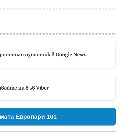
дпочитан източник в Google News
вайте ни във Viber
мата Европари 101