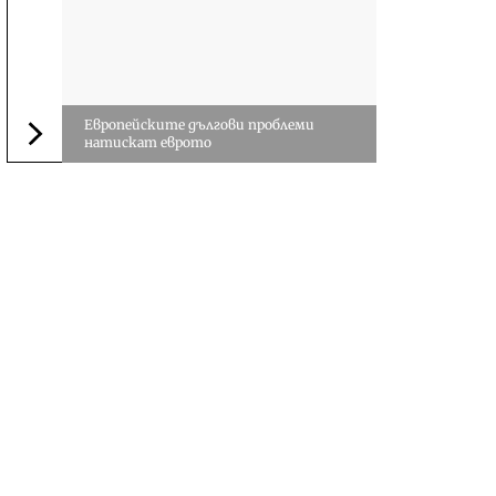
Европейските дългови проблеми
натискат еврото
Следваща новина