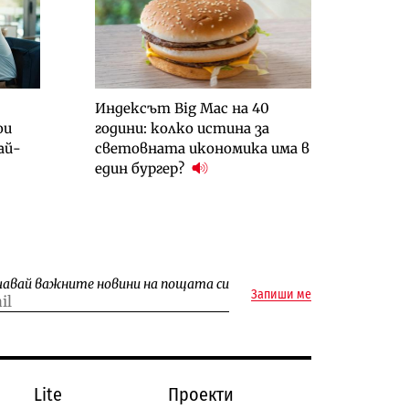
Индексът Big Mac на 40
ои
години: колко истина за
ай-
световната икономика има в
един бургер?
чавай важните новини на пощата си
Запиши ме
Lite
Проекти