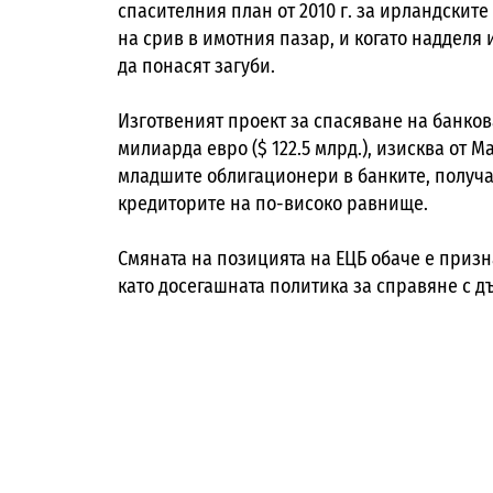
спасителния план от 2010 г. за ирландските
на срив в имотния пазар, и когато надделя
да понасят загуби.
Изготвеният проект за спасяване на банков
милиарда евро ($ 122.5 млрд.), изисква от 
младшите облигационери в банките, получ
кредиторите на по-високо равнище.
Смяната на позицията на ЕЦБ обаче е призн
като досегашната политика за справяне с дъ