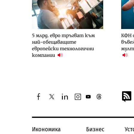
5 млрд. евро тръгват към
КФН 
най-обещаващите
въве
европейски технологични
мулт
компании
facebook
twitter
linkedin
instagram
youtube
threads
Икономика
Бизнес
Уст