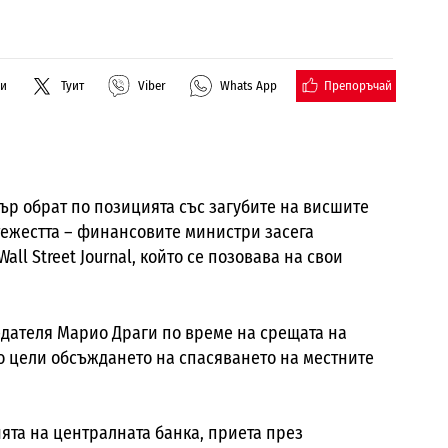
Препоръчай
ли
Туит
Viber
Whats App
ър обрат по позицията със загубите на висшите
тежестта – финансовите министри засега
ll Street Journal, който се позовава на свои
едателя Марио Драги по време на срещата на
о цели обсъждането на спасяването на местните
ята на централната банка, приета през