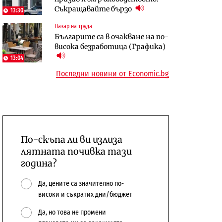
Съкращавайте бързо
откажат напълно от Google
център в Доброславци
13:30
Пазар на труда
Енергетика
Компании
Българите са в очакване на по-
Държавният ТЕЦ „Марица
„Ендуросат“ ще строи огромен
висока безработица (Графика)
изток 2“ работи с 5 блока
космически и отбранителен
13:04
10:12
център в Доброславци
Последни новини от Economic.bg
По-скъпа ли ви излиза
лятната почивка тази
година?
Да, цените са значително по-
високи и съкратих дни/бюджет
Да, но това не промени