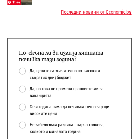
Доброславци
11:44
10:12
Последни новини от Economic.bg
По-скъпа ли ви излиза лятната
почивка тази година?
Да, цените са значително по-високи и
съкратих дни/бюджет
Да, но това не промени плановете ми за
ваканцията
Тази година няма да почивам точно заради
високите цени
Не забелязвам разлика – харча толкова,
колкото и миналата година