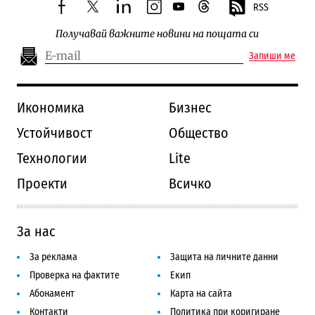
RSS
facebook
twitter
linkedin
instagram
youtube
threads
Получавай важните новини на пощата си
Запиши ме
Икономика
Бизнес
Устойчивост
Общество
Технологии
Lite
Проекти
Всичко
За нас
За реклама
Защита на личните данни
Проверка на фактите
Екип
Абонамент
Карта на сайта
Контакти
Политика при коригиране