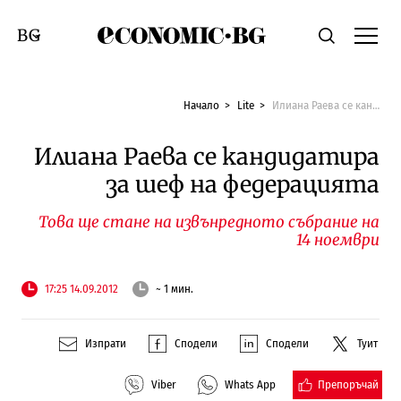
Economic.bg
Търсене
Смяна на език
Начало
Lite
Илиана Раева се кандидатира за шеф на федерацията
Илиана Раева се кандидатира
за шеф на федерацията
Това ще стане на извънредното събрание на
14 ноември
17:25 14.09.2012
~ 1 мин.
Изпрати
Сподели
Сподели
Туит
Препоръчай
Viber
Whats App