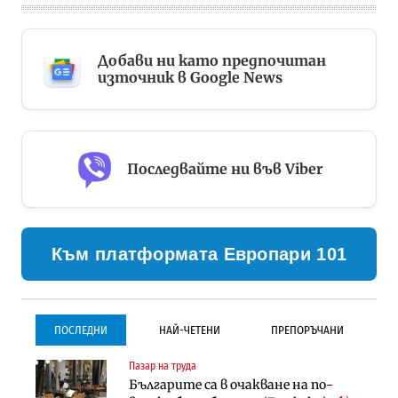
Добави ни като предпочитан
източник в Google News
Последвайте ни във Viber
Към платформата Европари 101
ПОСЛЕДНИ
НАЙ-ЧЕТЕНИ
ПРЕПОРЪЧАНИ
Пазар на труда
Градоустройство
Инфраструктура
Българите са в очакване на по-
Столична община избра
Проектирането на тунела под