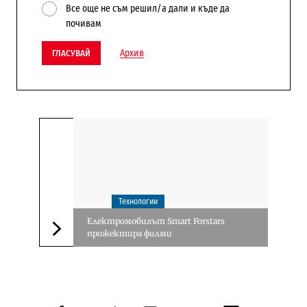
Все още не съм решил/а дали и къде да
почивам
Архив
ГЛАСУВАЙ
Технологии
Електромобилът Smart Forstars
прожектира филми
Следваща новина