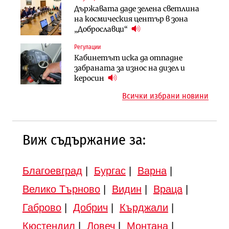
Компании
Държавата даде зелена светлина
Вторият мост над Варненското
„Ендуросат“ ще строи огромен
на космическия център в зона
езеро става част от бъдещата
космически и отбранителен
„Доброславци“
магистрала „Черно море“
център в Доброславци
Регулации
Публични финанси
Инфраструктура
Кабинетът иска да отпадне
Регионалният министър поема „на
АПИ възложи промяната на
забраната за износ на дизел и
ръчно управление“ общинската
парцеларния план за
керосин
инвестиционна програма
магистралата Русе – Велико
Всички избрани новини
Търново
Виж съдържание за:
Благоевград
|
Бургас
|
Варна
|
Велико Търново
|
Видин
|
Враца
|
Габрово
|
Добрич
|
Кърджали
|
Кюстендил
|
Ловеч
|
Монтана
|