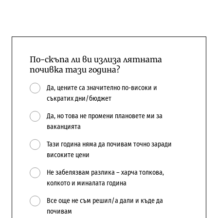
По-скъпа ли ви излиза лятната
почивка тази година?
Да, цените са значително по-високи и
съкратих дни/бюджет
Да, но това не промени плановете ми за
ваканцията
Тази година няма да почивам точно заради
високите цени
Не забелязвам разлика – харча толкова,
колкото и миналата година
Все още не съм решил/а дали и къде да
почивам