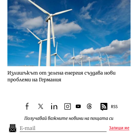
Излишъкът от зелена енергия създава нови
проблеми на Германия
RSS
facebook
twitter
linkedin
instagram
youtube
threads
Получавай важните новини на пощата си
Запиши ме