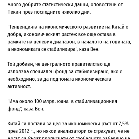
много добрите статистически данни, оповестени от
Пекин през последните няколко дни.
"Тенденцията на икономическото развитие на Китай е
добра, икономическият растеж все още остава в
рамките на целевия диапазон, в началото на годината,
а икономиката се стабилизира", каза Вен.
Той добави, че централното правителство ще
използва специален фонд за стабилизиране, ако е
необходимо, за да подпомага икономическата
активност.
"Има около 100 млрд. юана в стабилизационния
фонд", каза Вън.
Китай си постави за цел за икономически ръст от 7,5%
през 2012 г., но някои анализатори се страхуват, че не
могат да бъдат пропуснати от глобалното забавяне на