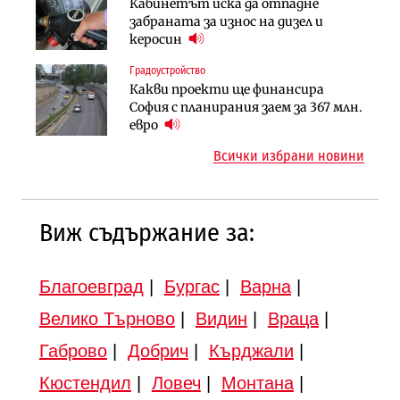
Инфраструктура
Кабинетът иска да отпадне
Вторият мост над Варненското
АПИ възложи промяната на
забраната за износ на дизел и
езеро става част от бъдещата
парцеларния план за
керосин
магистрала „Черно море“
магистралата Русе – Велико
Градоустройство
Публични финанси
Търново
Какви проекти ще финансира
Регионалният министър поема „на
Компании
София с планирания заем за 367 млн.
ръчно управление“ общинската
„Ендуросат“ ще строи огромен
евро
инвестиционна програма
космически и отбранителен
Всички избрани новини
център в Доброславци
12:43
Виж съдържание за:
Благоевград
|
Бургас
|
Варна
|
Велико Търново
|
Видин
|
Враца
|
Габрово
|
Добрич
|
Кърджали
|
Кюстендил
|
Ловеч
|
Монтана
|