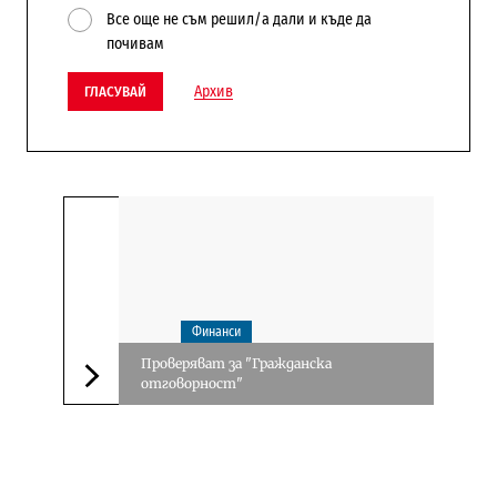
Все още не съм решил/а дали и къде да
почивам
Архив
ГЛАСУВАЙ
Финанси
Проверяват за "Гражданска
отговорност"
Следваща новина