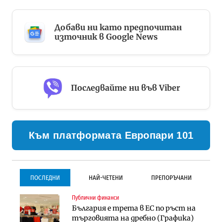
Добави ни като предпочитан
източник в Google News
Последвайте ни във Viber
Към платформата Европари 101
ПОСЛЕДНИ
НАЙ-ЧЕТЕНИ
ПРЕПОРЪЧАНИ
Публични финанси
Градоустройство
Инфраструктура
България е трета в ЕС по ръст на
Столична община избра
Проектирането на тунела под
търговията на дребно (Графика)
изпълнител за преместването на
Петрохан ще върви паралелно с