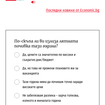
Последни новини от Economic.bg
По-скъпа ли ви излиза лятната
почивка тази година?
Да, цените са значително по-високи и
съкратих дни/бюджет
Да, но това не промени плановете ми за
ваканцията
Тази година няма да почивам точно заради
високите цени
Не забелязвам разлика – харча толкова,
колкото и миналата година