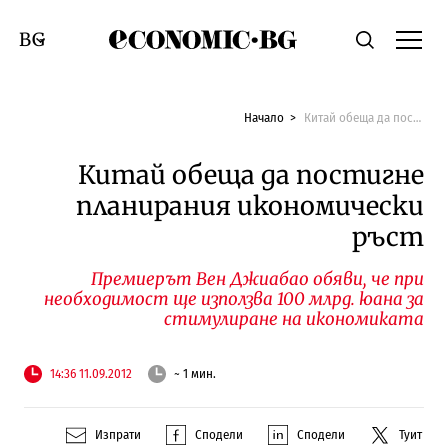
Economic.bg
Търсене
Смяна на език
Начало
Китай обеща да постигне планирания икономически ръст
Китай обеща да постигне
планирания икономически
ръст
Премиерът Вен Джиабао обяви, че при
необходимост ще използва 100 млрд. юана за
стимулиране на икономиката
14:36 11.09.2012
~ 1 мин.
Изпрати
Сподели
Сподели
Туит