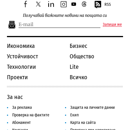
RSS
facebook
twitter
linkedin
instagram
youtube
threads
Получавай важните новини на пощата си
Запиши ме
Икономика
Бизнес
Устойчивост
Общество
Технологии
Lite
Проекти
Всичко
За нас
За реклама
Защита на личните данни
Проверка на фактите
Екип
Абонамент
Карта на сайта