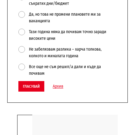
съкратих дни/бюджет
Да, но това не промени плановете ми за
ваканцията
Тази година няма да почивам точно заради
високите цени
Не забелязвам разлика – харча толкова,
колкото и миналата година
Все още не съм решил/а дали и къде да
почивам
Архив
ГЛАСУВАЙ