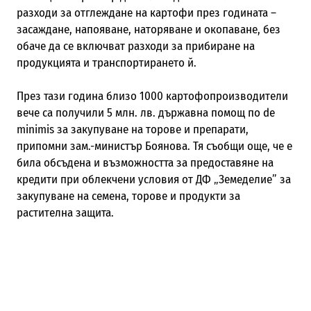
разходи за отглеждане на картофи през годината –
засаждане, напояване, наторяване и окопаване, без
обаче да се включват разходи за прибиране на
продукцията и транспортирането й.
През тази година близо 1000 картофопроизводители
вече са получили 5 млн. лв. държавна помощ по de
minimis за закупуване на торове и препарати,
припомни зам.-министър Боянова. Тя съобщи още, че е
била обсъдена и възможността за предоставяне на
кредити при облекчени условия от ДФ „Земеделие” за
закупуване на семена, торове и продукти за
растителна защита.