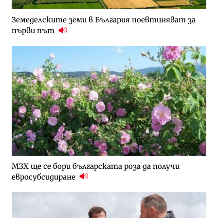
Земеделските земи в България поевтиняват за
първи път
МЗХ ще се бори българската роза да получи
евросубсидиране