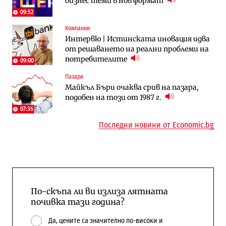
бизнес теми в нов формат
няколко седмици, ако сушата продължи
август?
09:52
Компании
Публични финанси
Отрасли
Интервю | Истинската иновация идва
Общините вече зависят от
Жилищата в България поскъпват при
от решаването на реални проблеми на
централната власт за 75% от
намаляващо население и все повече
потребителите
бюджетите си
сгради
09:00
Пазари
To:know
Компании
Майкъл Бъри очаква срив на пазара,
Последни дни с обозначаване на цените
А1 отново е лидер при технологичните
подобен на този от 1987 г.
в лева: Какво предстои?
компании и системните интегратори
07:36
Последни новини от Economic.bg
По-скъпа ли ви излиза лятната
почивка тази година?
Да, цените са значително по-високи и