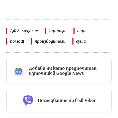
ДФ Земеделие
картофи
пари
помощ
производители
суша
Добави ни като предпочитан
източник в Google News
Последвайте ни във Viber