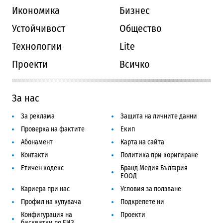
Икономика
Бизнес
Устойчивост
Общество
Технологии
Lite
Проекти
Всичко
За нас
За реклама
Защита на личните данни
Проверка на фактите
Екип
Абонамент
Карта на сайта
Контакти
Политика при коригиране
Етичен кодекс
Бранд Медия България
ЕООД
Кариера при нас
Условия за ползване
Профил на купувача
Подкрепете ни
Конфигурация на
Проекти
бисквитки по ЕИЗ