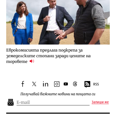
Еврокомисията предлага подкрепа за
земеделските стопани заради цените на
торовете
RSS
facebook
twitter
linkedin
instagram
youtube
threads
Получавай важните новини на пощата си
Запиши ме