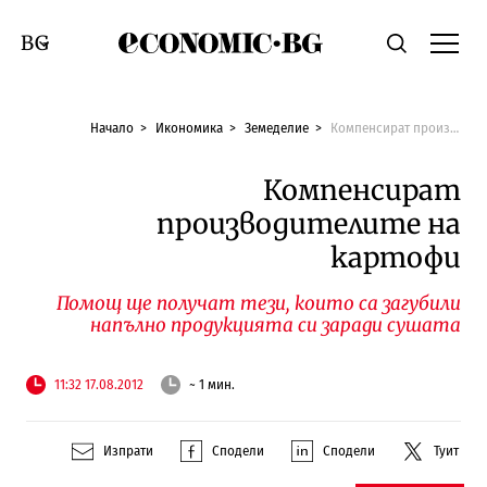
Economic.bg
Търсене
Смяна на език
Начало
Икономика
Земеделие
Компенсират производителите на картофи
Компенсират
производителите на
картофи
Помощ ще получат тези, които са загубили
напълно продукцията си заради сушата
11:32 17.08.2012
~ 1 мин.
Изпрати
Сподели
Сподели
Туит