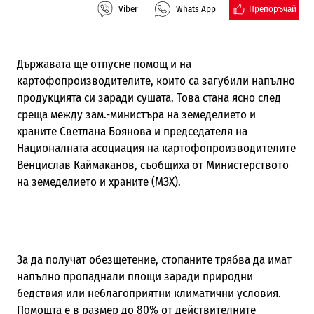
Препоръчай
Viber
Whats App
Държавата ще отпусне помощ и на
картофопроизводителите, които са загубили напълно
продукцията си заради сушата. Това стана ясно след
среща между зам.-министъра на земеделието и
храните Светлана Боянова и председателя на
Националната асоциация на картофопроизводителите
Венцислав Каймаканов, съобщиха от Министерството
на земеделието и храните (МЗХ).
За да получат обезщетение, стопаните трябва да имат
напълно пропаднали площи заради природни
бедствия или неблагоприятни климатични условия.
Помощта е в размер до 80% от действителните