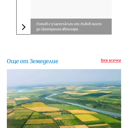
Готов е участъкът от Лъвов мост
до Централна автогара
Следваща новина
Още от Земеделие
Виж всички