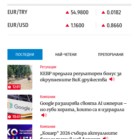
EUR/TRY
54.9800
0.0182
EUR/USD
1.1600
0.8660
ПОСЛЕДНИ
НАЙ-ЧЕТЕНИ
ПРЕПОРЪЧАНИ
Регулации
Градоустройство
Компании
КЕВР предлага регулаторен бонус за
Столична община избра изпълнител за
Vivacom предлага над 150 устройства с
окрупнените ВиК дружества
преместването на трамвайното
90% отстъпка през август
трасе по бул. „Скобелев“
12:01
Компании
Компании
To:know
Google разширява своята AI империя –
Vivacom предлага над 150 устройства с
Последни дни с обозначаване на цените
но губи хората, които са я изградили
90% отстъпка през август
в лева: Какво предстои?
10:41
Компании
Енергетика
To:know
„Кошер“ 2026 събира актуалните
АЕЦ „Козлодуй“ ще работи само още
Какво се променя в България от 1