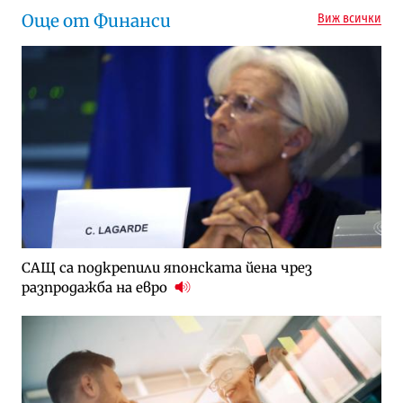
Още от Финанси
Виж всички
САЩ са подкрепили японската йена чрез
разпродажба на евро