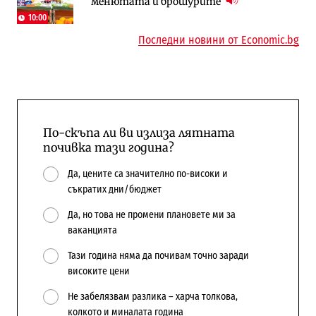
менютата и брошурите
поръчки?
10:00
Последни новини от Economic.bg
По-скъпа ли ви излиза лятната
почивка тази година?
Да, цените са значително по-високи и
съкратих дни/бюджет
Да, но това не промени плановете ми за
ваканцията
Тази година няма да почивам точно заради
високите цени
Не забелязвам разлика – харча толкова,
колкото и миналата година