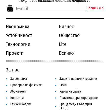
Получавай важните новини на пощата си
Запиши ме
Икономика
Бизнес
Устойчивост
Общество
Технологии
Lite
Проекти
Всичко
За нас
За реклама
Защита на личните данни
Проверка на фактите
Екип
Абонамент
Карта на сайта
Контакти
Политика при коригиране
Етичен кодекс
Бранд Медия България
ЕООД