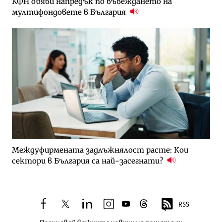
КФН обяви напредък по въвеждането на
мултифондовете в България
Междуфирмената задлъжнялост расте: Кои
сектори в България са най-засегнати?
RSS
facebook
twitter
linkedin
instagram
youtube
threads