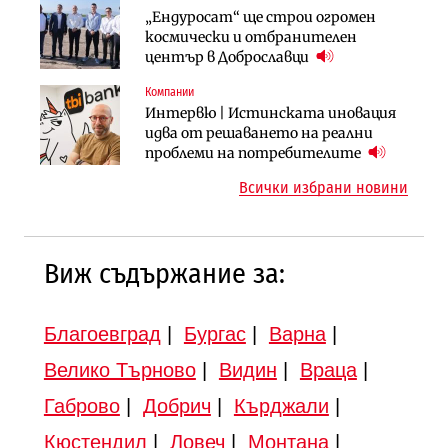
Компании
Публични финанси
„Ендуросат“ ще строи огромен
„Хювефарма“ подписа договор за
След 20 години застой: Данъчните
космически и отбранителен
придобиване на Euroapi Italy
оценки на имотите може да бъдат
център в Доброславци
вдигнати
Компании
Инфраструктура
Инфраструктура
Интервю | Истинската иновация
АПИ възложи промяната на
Вторият мост над Варненското
идва от решаването на реални
парцеларния план за
езеро става част от бъдещата
проблеми на потребителите
магистралата Русе – Велико
магистрала „Черно море“
Всички избрани новини
Търново
Виж съдържание за:
Благоевград
|
Бургас
|
Варна
|
Велико Търново
|
Видин
|
Враца
|
Габрово
|
Добрич
|
Кърджали
|
Кюстендил
|
Ловеч
|
Монтана
|