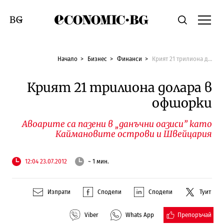
Economic.bg
Търсене
Смяна на език
Начало
Бизнес
Финанси
Крият 21 трилиона долара в офшорки
Крият 21 трилиона долара в
офшорки
Авоарите са пазени в „данъчни оазиси” като
Каймановите острови и Швейцария
12:04 23.07.2012
~ 1 мин.
Изпрати
Сподели
Сподели
Туит
Препоръчай
Viber
Whats App