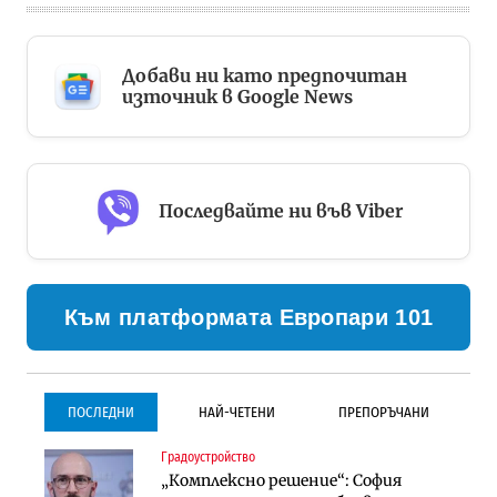
Добави ни като предпочитан
източник в Google News
Последвайте ни във Viber
Към платформата Европари 101
ПОСЛЕДНИ
НАЙ-ЧЕТЕНИ
ПРЕПОРЪЧАНИ
Градоустройство
Градоустройство
Инфраструктура
„Комплексно решение“: София
Столична община избра
Проектирането на тунела под