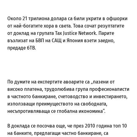
Около 21 трилиона долара са били укрити в офшорки
от най-богатите хора в света. Това сочат резултатите
от доклад на групата Tax Justice Network. Парите
възлизат на БВП на САЩ и Япония взети заедно,
предаде бТВ.
По думите на експертите авоарите са „пазени от
високо платена, трудолюбива група професионалисти
в частното банкиране, счетоводство и инвестирането,
използващи преимуществото на свободната,
несъпротивляваща се глобална икономика”.
В доклада се посочва още, че през 2010 година топ 10
на банките, предлагащи частно банкиране, са