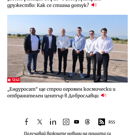
дружество: Как се стигна дотук?
12:43
„Ендуросат“ ще строи огромен космически и
отбранителен център в Доброславци
RSS
facebook
twitter
linkedin
instagram
youtube
threads
Получавай важните новини на пощата си