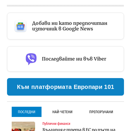
Добави ни като предпочитан
източник в Google News
Последвайте ни във Viber
Към платформата Европари 101
ПОСЛЕДНИ
НАЙ-ЧЕТЕНИ
ПРЕПОРЪЧАНИ
Публични финанси
Градоустройство
Инфраструктура
България е трета в ЕС по ръст на
Столична община избра
Проектирането на тунела под