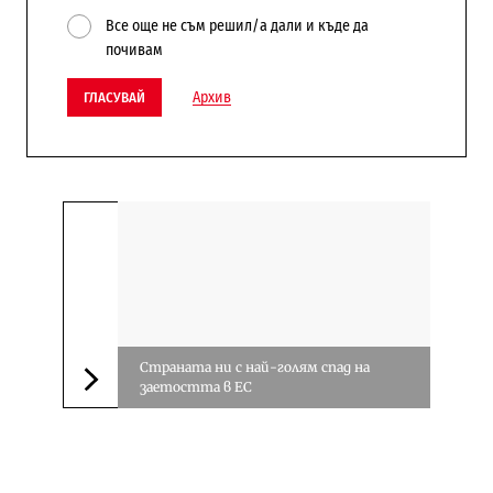
Все още не съм решил/а дали и къде да
почивам
Архив
ГЛАСУВАЙ
Страната ни с най-голям спад на
заетостта в ЕС
Следваща новина