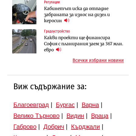
Регулации
Инфраструктура
Инфраструктура
Кабинетът иска да отпадне
Вторият мост над Варненското
АПИ възложи промяната на
забраната за износ на дизел и
езеро става част от бъдещата
парцеларния план за
керосин
магистрала „Черно море“
магистралата Русе – Велико
Градоустройство
Публични финанси
Търново
Какви проекти ще финансира
Регионалният министър поема „на
Градоустройство
София с планирания заем за 367 млн.
ръчно управление“ общинската
Шест кандидата с интерес към
евро
инвестиционна програма
надзора на двете метростанции в
Всички избрани новини
„Люлин“
Виж съдържание за:
Благоевград
|
Бургас
|
Варна
|
Велико Търново
|
Видин
|
Враца
|
Габрово
|
Добрич
|
Кърджали
|