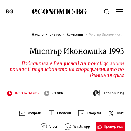
Economic.bg
Търсене
Смяна на език
Начало
Бизнес
Компании
Мистър Икономика 1993
Мистър Икономика 1993
Победител е Венцислав Антонов за личен
принос в подписването на споразумението по
външния дълг
16:00 14.09.2012
~ 1 мин.
Economic.bg
Изпрати
Сподели
Сподели
Туит
Препоръчай
Viber
Whats App