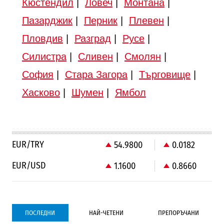
Кюстендил
|
Ловеч
|
Монтана
|
Пазарджик
|
Перник
|
Плевен
|
Пловдив
|
Разград
|
Русе
|
Силистра
|
Сливен
|
Смолян
|
София
|
Стара Загора
|
Търговище
|
Хасково
|
Шумен
|
Ямбол
EUR/TRY
54.9800
0.0182
EUR/USD
1.1600
0.8660
ПОСЛЕДНИ
НАЙ-ЧЕТЕНИ
ПРЕПОРЪЧАНИ