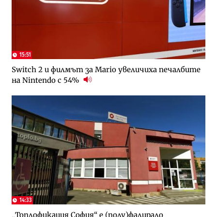
15:51
Switch 2 и филмът за Mario увеличиха печалбите
на Nintendo с 54%
14:33
„Топлофикация София“ e (полу)фалирало