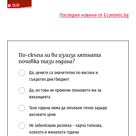
бюджетите си
15:51
Последни новини от Economic.bg
По-скъпа ли ви излиза лятната
почивка тази година?
Да, цените са значително по-високи и
съкратих дни/бюджет
Да, но това не промени плановете ми за
ваканцията
Тази година няма да почивам точно заради
високите цени
Не забелязвам разлика – харча толкова,
колкото и миналата година