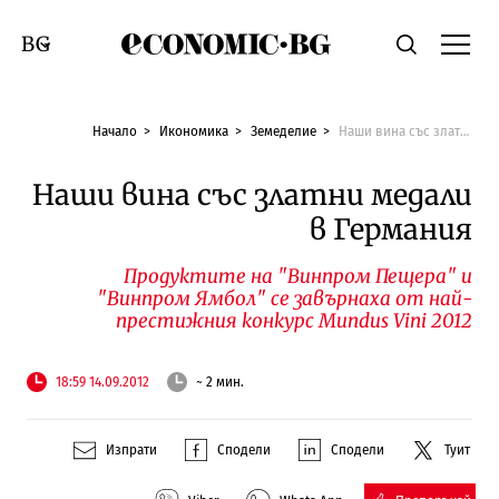
Economic.bg
Търсене
Смяна на език
Начало
Икономика
Земеделие
Наши вина със златни медали в Германия
Наши вина със златни медали
в Германия
Продуктите на "Винпром Пещера" и
"Винпром Ямбол" се завърнаха от най-
престижния конкурс Mundus Vini 2012
18:59 14.09.2012
~ 2 мин.
Изпрати
Сподели
Сподели
Туит