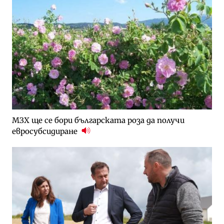
МЗХ ще се бори българската роза да получи
евросубсидиране