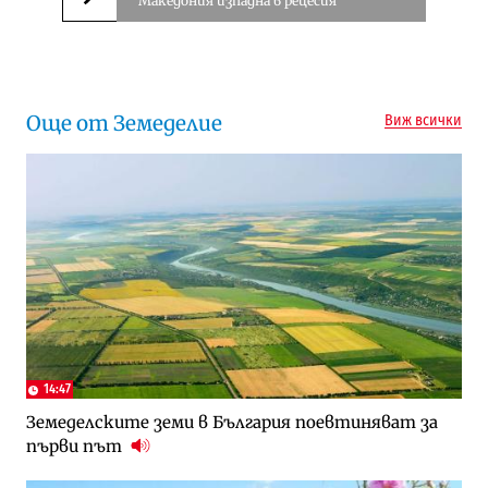
Македония изпадна в рецесия
Следваща новина
Още от Земеделие
Виж всички
14:47
Земеделските земи в България поевтиняват за
първи път