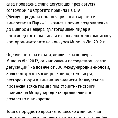
след проведена сляпа дегустация през август/
септември по Строгите правила на OIV
(Международната организация по лозарство и
винарство) в Париж” – казват в лично поздравление
до Винпром Пещера, дългогодишен лидер в
производството на вина и високоалкохолни напитки у
нас, организаторите на конкурса Mundus Vini 2012 г.
Оценяването на вината, явили се на конкурса а
Mundus Vini 2012, са извършени посредством „слепи
дегустации“ на повече от 300 международни енолози,
анализатори и търговци на вино, сомелиери,
ресторантьори и винени журналисти. Конкурсът се
провежда всяка година под стриктните строги
правила на Международната организация по
лозарство и винарство.
Това е поредното престижно високо отличие и за
двете вина, които винените експерти могат спокойно