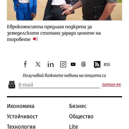
Еврокомисията предлага подкрепа за
земеделските стопани заради цените на
торовете
RSS
facebook
twitter
linkedin
instagram
youtube
threads
Получавай важните новини на пощата си
Запиши ме
Икономика
Бизнес
Устойчивост
Общество
Технологии
Lite