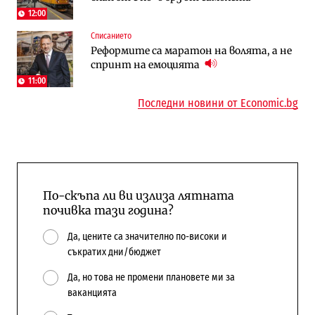
12:00
Списанието
Енергетика
Компании
Реформите са маратон на волята, а не
Държавният ТЕЦ „Марица изток 2“
„Ендуросат“ ще строи огромен
спринт на емоцията
работи с 5 блока
космически и отбранителен център в
Доброславци
11:00
Последни новини от Economic.bg
По-скъпа ли ви излиза лятната
почивка тази година?
Да, цените са значително по-високи и
съкратих дни/бюджет
Да, но това не промени плановете ми за
ваканцията