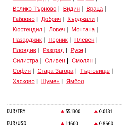
Велико Търново
|
Видин
|
Враца
|
Габрово
|
Добрич
|
Кърджали
|
Кюстендил
|
Ловеч
|
Монтана
|
Пазарджик
|
Перник
|
Плевен
|
Пловдив
|
Разград
|
Русе
|
Силистра
|
Сливен
|
Смолян
|
София
|
Стара Загора
|
Търговище
|
Хасково
|
Шумен
|
Ямбол
EUR/TRY
55.1300
0.0181
EUR/USD
1.1600
0.8660