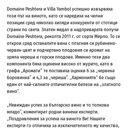
Domaine Peshtera и Villa Yambol успешно извървяха
този път на виното, като се наредиха на челни
позиции сред няколко хиляди конкуренти от стотици
страни по света. Златен медал в надпреварата получи
Domaine Peshtera, реколта 2011 г. от сорта Мерло. То се
открои сред останалите вина с плътния си рубинено-
червен цвят и подчертано плодовия си аромат на
зряла череша и горски плодове. Именно тези два
компонента бяха оценени високо от журито, като в
графа „Аромати” те поставиха оценки 6 за „червена
боровинка” и 4,3 за „череша”. „Хармонията“ бе също
един от най-силните отличителни белези на „златното
вино“.
„Невиждан успех за българско вино и то толкова
младо”, коментират родни винени експерти.
„Поздравления за успеха на виното Ви! Нашите
експерти го отличиха за изключителното му качество,