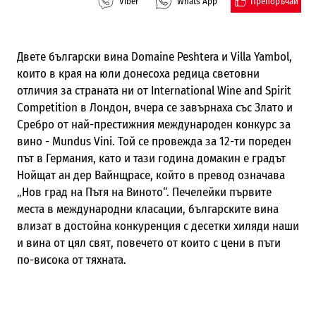
Препоръчай
Viber
Whats App
Двете български вина Domaine Peshtera и Villa Yambol,
които в края на юли донесоха редица световни
отличия за страната ни от International Wine and Spirit
Competition в Лондон, вчера се завърнаха със Злато и
Сребро от най-престижния международен конкурс за
вино - Mundus Vini. Той се провежда за 12-ти пореден
път в Германия, като и тази година домакин е градът
Нойщат ан дер Вайнщрасе, който в превод означава
„Нов град на Пътя на Виното“. Печелейки първите
места в международни класации, българските вина
влизат в достойна конкуренция с десетки хиляди наши
и вина от цял свят, повечето от които с цени в пъти
по-висока от тяхната.