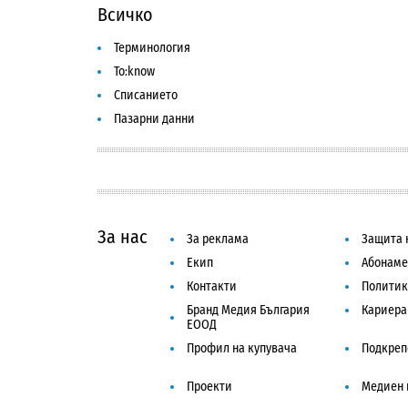
Всичко
Терминология
To:know
Списанието
Пазарни данни
За нас
За реклама
Защита 
Екип
Абонаме
Контакти
Политик
Бранд Медия България
Кариера
ЕООД
Профил на купувача
Подкреп
Проекти
Медиен 