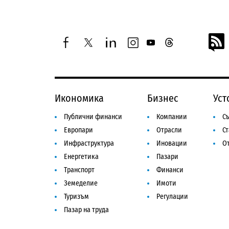
facebook
twitter
linkedin
instagram
youtube
threads
Икономика
Бизнес
Уст
Публични финанси
Компании
Съ
Европари
Отрасли
С
Инфраструктура
Иновации
От
Енергетика
Пазари
Транспорт
Финанси
Земеделие
Имоти
Туризъм
Регулации
Пазар на труда