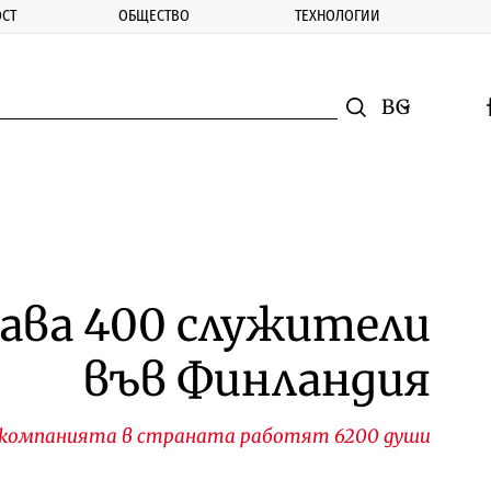
СТ
ОБЩЕСТВО
ТЕХНОЛОГИИ
nomic.bg
Търсене
Смяна на ез
f
Търси
ава 400 служители
във Финландия
 компанията в страната работят 6200 души