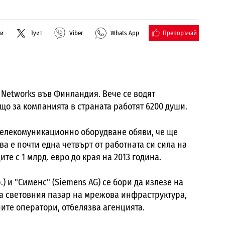
Препоръчай
ли
Туит
Viber
Whats App
 Networks във Финландия. Вече се водят
що за компанията в страната работят 6200 души.
телекомуникационно оборудване обяви, че ще
ва е почти една четвърт от работната си сила на
те с 1 млрд. евро до края на 2013 година.
.) и "Сименс" (Siemens AG) се бори да излезе на
а световния пазар на мрежова инфраструктура,
ите оператори, отбелязва агенцията.