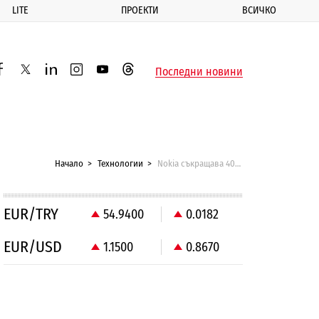
LITE
ПРОЕКТИ
ВСИЧКО
ик
Последни новини
acebook
twitter
linkedin
instagram
youtube
threads
Начало
Технологии
Nokia съкращава 400 служители във Финландия
EUR/TRY
54.9400
0.0182
EUR/USD
1.1500
0.8670