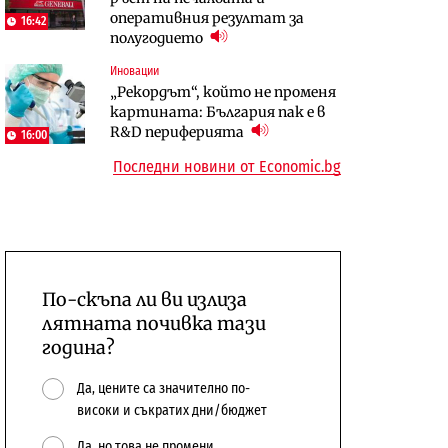
оперативния резултат за
сушата продължи
16:42
10:12
полугодието
Digi&AI
Компании
Иновации
Трафикът толкова е намалял,
„Ендуросат“ ще строи огромен
„Рекордът“, който не променя
че големи медии обмислят да се
космически и отбранителен
картината: България пак е в
откажат напълно от Google
център в Доброславци
R&D периферията
16:00
Последни новини от Economic.bg
По-скъпа ли ви излиза
лятната почивка тази
година?
Да, цените са значително по-
високи и съкратих дни/бюджет
Да, но това не промени