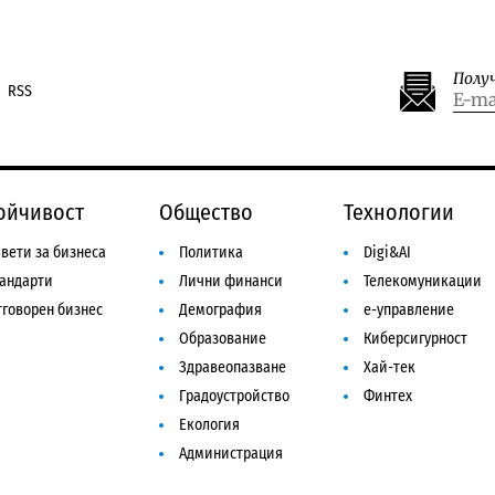
Полу
RSS
ойчивост
Общество
Технологии
вети за бизнеса
Политика
Digi&AI
тандарти
Лични финанси
Телекомуникации
говорен бизнес
Демография
е-управление
Образование
Киберсигурност
Здравеопазване
Хай-тек
Градоустройство
Финтех
Екология
Администрация