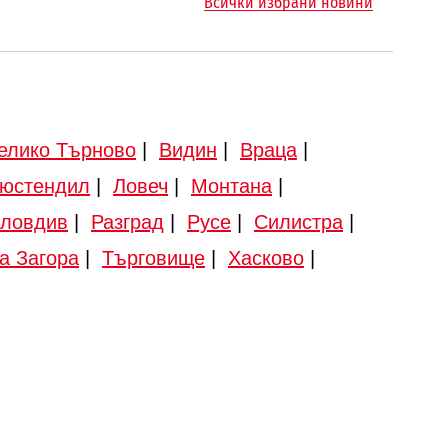
Всички избрани новини
елико Търново
|
Видин
|
Враца
|
юстендил
|
Ловеч
|
Монтана
|
ловдив
|
Разград
|
Русе
|
Силистра
|
а Загора
|
Търговище
|
Хасково
|