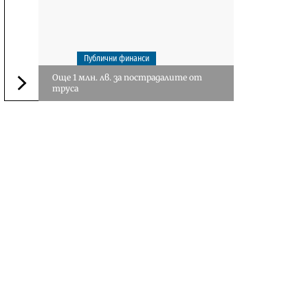
Публични финанси
Още 1 млн. лв. за пострадалите от
труса
Следваща новина