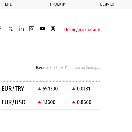
LITE
ПРОЕКТИ
ВСИЧКО
ик
Последни новини
acebook
twitter
linkedin
instagram
youtube
threads
Начало
Lite
Половината българи ще гледат Олимпиадата
EUR/TRY
55.1300
0.0181
EUR/USD
1.1600
0.8660