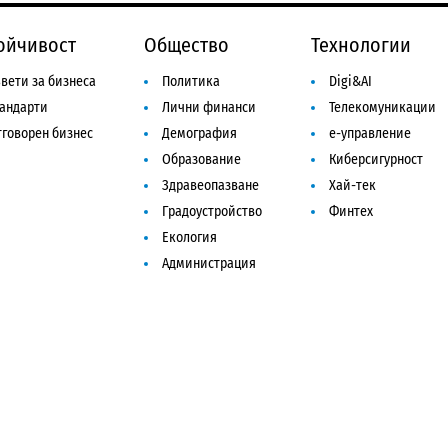
ойчивост
Общество
Технологии
вети за бизнеса
Политика
Digi&AI
тандарти
Лични финанси
Телекомуникации
говорен бизнес
Демография
е-управление
Образование
Киберсигурност
Здравеопазване
Хай-тек
Градоустройство
Финтех
Екология
Администрация