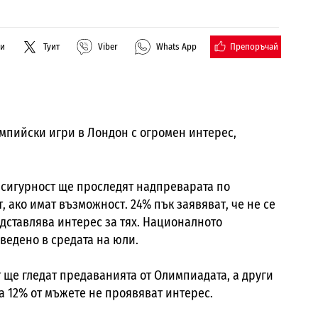
Препоръчай
ли
Туит
Viber
Whats App
мпийски игри в Лондон с огромен интерес,
 сигурност ще проследят надпреварата по
, ако имат възможност. 24% пък заявяват, че не се
дставлява интерес за тях. Националното
едено в средата на юли.
т ще гледат предаванията от Олимпиадата, а други
ва 12% от мъжете не проявяват интерес.