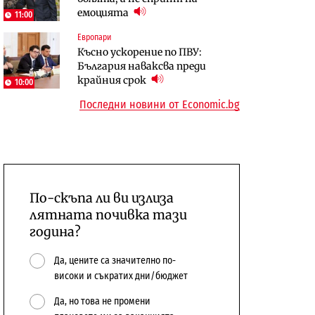
емоцията
сушата продължи
предстои?
11:00
Европари
Енергетика
Компании
Късно ускорение по ПВУ:
Държавният ТЕЦ „Марица
„Ендуросат“ ще строи огромен
България наваксва преди
изток 2“ работи с 5 блока
космически и отбранителен
крайния срок
център в Доброславци
10:00
Последни новини от Economic.bg
По-скъпа ли ви излиза
лятната почивка тази
година?
Да, цените са значително по-
високи и съкратих дни/бюджет
Да, но това не промени