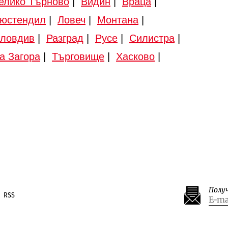
елико Търново
|
Видин
|
Враца
|
юстендил
|
Ловеч
|
Монтана
|
ловдив
|
Разград
|
Русе
|
Силистра
|
а Загора
|
Търговище
|
Хасково
|
Полу
RSS