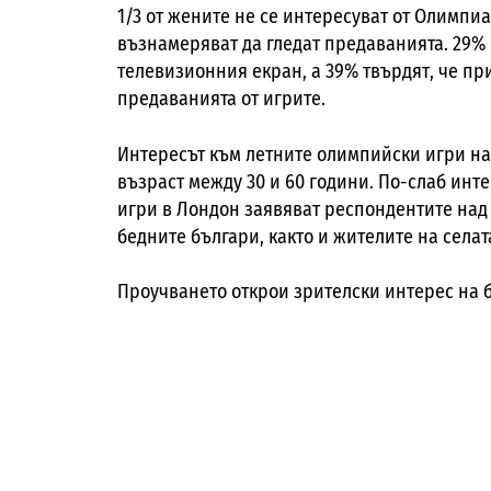
1/3 от жените не се интересуват от Олимпиа
възнамеряват да гледат предаванията. 29% 
телевизионния екран, а 39% твърдят, че пр
предаванията от игрите.
Интересът към летните олимпийски игри на
възраст между 30 и 60 години. По-слаб инт
игри в Лондон заявяват респондентите над
бедните българи, както и жителите на селат
Проучването открои зрителски интерес на б