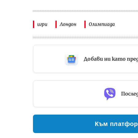
игри
Лондон
Олимпиада
Добави ни като пре
Послед
Към платфор