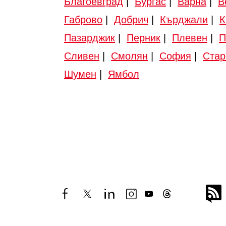
Благоевград
|
Бургас
|
Варна
|
В
Габрово
|
Добрич
|
Кърджали
|
К
Пазарджик
|
Перник
|
Плевен
|
П
Сливен
|
Смолян
|
София
|
Стар
Шумен
|
Ямбол
facebook
twitter
linkedin
instagram
youtube
threads