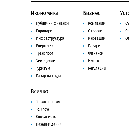
Икономика
Бизнес
Уст
Публични финанси
Компании
Съ
Европари
Отрасли
С
Инфраструктура
Иновации
От
Енергетика
Пазари
Транспорт
Финанси
Земеделие
Имоти
Туризъм
Регулации
Пазар на труда
Всичко
Терминология
To:know
Списанието
Пазарни данни