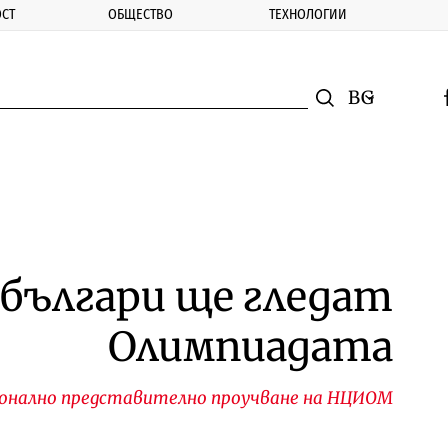
СТ
ОБЩЕСТВО
ТЕХНОЛОГИИ
nomic.bg
Търсене
Смяна на ез
f
Търси
българи ще гледат
Олимпиадата
ионално представително проучване на НЦИОМ