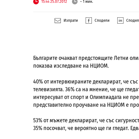
15:44 25.07.2012
~ 1 мин.
Изпрати
Сподели
Споде
Българите очакват предстоящите Летни оли
показва изследване на НЦИОМ.
40% от интервюираните декларират, че със
телевизията. 36% са на мнение, че ще гледат
интересуват от спорт и Олимпиадата не пре
представително проучване на НЦИОМ е пров
53% от мъжете декларират, че със сигурнос
35% посочват, че вероятно ще ги гледат. Ед