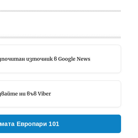
дпочитан източник в Google News
вайте ни във Viber
мата Европари 101