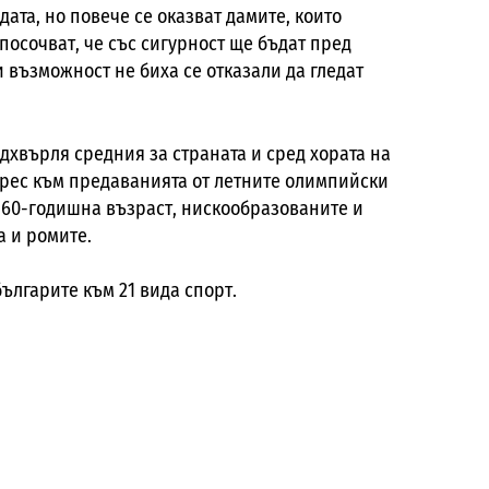
дата, но повече се оказват дамите, които
посочват, че със сигурност ще бъдат пред
и възможност не биха се отказали да гледат
дхвърля средния за страната и сред хората на
ерес към предаванията от летните олимпийски
 60-годишна възраст, нискообразованите и
а и ромите.
ългарите към 21 вида спорт.