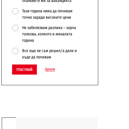
плановете ми за ваканцията
Тази година няма да почивам
точно заради високите цени
Не забелязвам разлика – харча
толкова, колкото и миналата
година
Все още не съм решил/а дали и
къде да почивам
Архив
ГЛАСУВАЙ