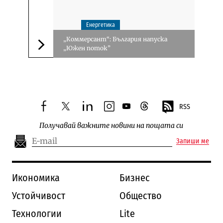
Енергетика
„Коммерсант“: България напуска
„Южен поток”
Следваща новина
RSS
facebook
twitter
linkedin
instagram
youtube
threads
Получавай важните новини на пощата си
Запиши ме
Икономика
Бизнес
Устойчивост
Общество
Технологии
Lite