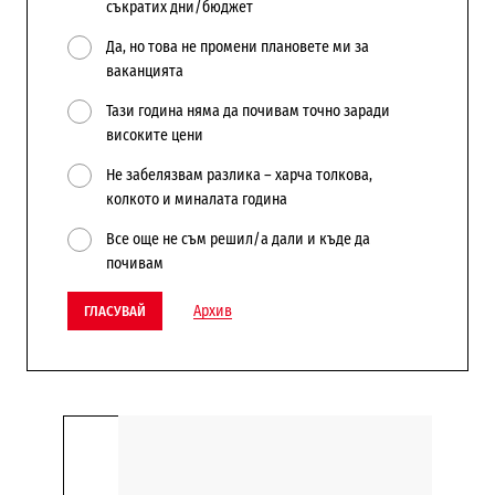
съкратих дни/бюджет
Да, но това не промени плановете ми за
ваканцията
Тази година няма да почивам точно заради
високите цени
Не забелязвам разлика – харча толкова,
колкото и миналата година
Все още не съм решил/а дали и къде да
почивам
Архив
ГЛАСУВАЙ