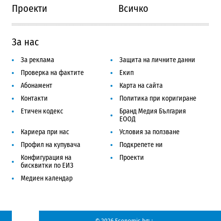
Проекти
Всичко
За нас
За реклама
Защита на личните данни
Проверка на фактите
Екип
Абонамент
Карта на сайта
Контакти
Политика при коригиране
Етичен кодекс
Бранд Медия България
ЕООД
Кариера при нас
Условия за ползване
Профил на купувача
Подкрепете ни
Конфигурация на
Проекти
бисквитки по ЕИЗ
Медиен календар
© 2026 Economic.bg;
;