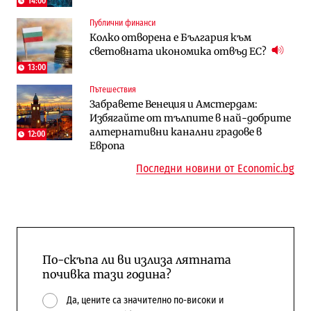
14:00
Digi&AI
Регулации
Публични финанси
Трафикът толкова е намалял, че големи
Кабинетът иска да отпадне забраната
Колко отворена е България към
медии обмислят да се откажат
за износ на дизел и керосин
световната икономика отвъд ЕС?
напълно от Google
13:00
Пазар на труда
Компании
Пътешествия
Пазарът на труда продължава да се
Интервю | Истинската иновация идва
Забравете Венеция и Амстердам:
охлажда, а три сектора го дърпат
от решаването на реални проблеми на
Избягайте от тълпите в най-добрите
надолу
потребителите
алтернативни канални градове в
12:00
Европа
Последни новини от Economic.bg
По-скъпа ли ви излиза лятната
почивка тази година?
Да, цените са значително по-високи и