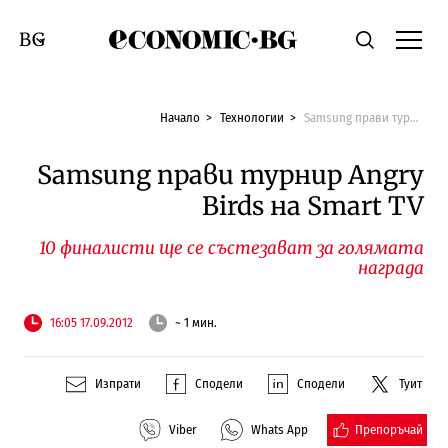
Economic.bg
Търсене
Смяна на език
Начало
Технологии
Samsung прави турнир Angry Birds на Smart TV
Samsung прави турнир Angry
Birds на Smart TV
10 финалисти ще се състезават за голямата
награда
16:05 17.09.2012
~ 1 мин.
Изпрати
Сподели
Сподели
Туит
Препоръчай
Viber
Whats App