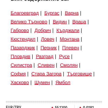
Благоевград
|
Бургас
|
Варна
|
Велико Търново
|
Видин
|
Враца
|
Габрово
|
Добрич
|
Кърджали
|
Кюстендил
|
Ловеч
|
Монтана
|
Пазарджик
|
Перник
|
Плевен
|
Пловдив
|
Разград
|
Русе
|
Силистра
|
Сливен
|
Смолян
|
София
|
Стара Загора
|
Търговище
|
Хасково
|
Шумен
|
Ямбол
EUR/TRY
55.1200
0.0181