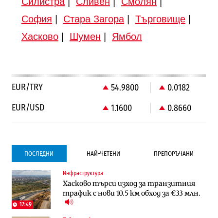
Силистра
|
Сливен
|
Смолян
|
София
|
Стара Загора
|
Търговище
|
Хасково
|
Шумен
|
Ямбол
EUR/TRY
54.9800
0.0182
EUR/USD
1.1600
0.8660
ПОСЛЕДНИ
НАЙ-ЧЕТЕНИ
ПРЕПОРЪЧАНИ
Инфраструктура
Градоустройство
Компании
Хасково търси изход за транзитния
Столична община избра изпълнител за
Vivacom предлага над 150 устройства с
трафик с нови 10.5 км обход за €33 млн.
преместването на трамвайното
90% отстъпка през август
трасе по бул. „Скобелев“
17:49