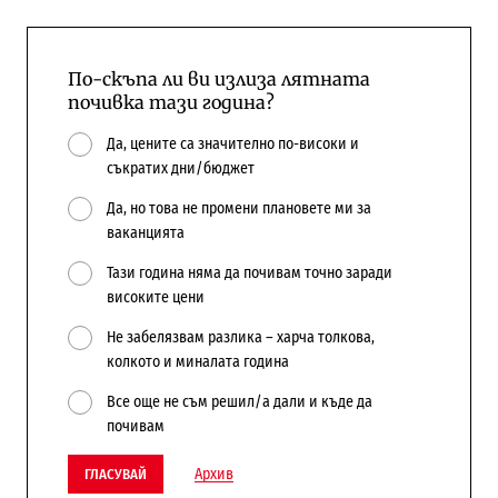
По-скъпа ли ви излиза лятната
почивка тази година?
Да, цените са значително по-високи и
съкратих дни/бюджет
Да, но това не промени плановете ми за
ваканцията
Тази година няма да почивам точно заради
високите цени
Не забелязвам разлика – харча толкова,
колкото и миналата година
Все още не съм решил/а дали и къде да
почивам
Архив
ГЛАСУВАЙ