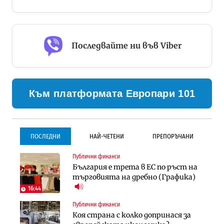
Последвайте ни във Viber
Към платформата Европари 101
ПОСЛЕДНИ
НАЙ-ЧЕТЕНИ
ПРЕПОРЪЧАНИ
Публични финанси
Инфраструктура
Инфраструктура
България е трета в ЕС по ръст на
Проектирането на тунела под
Проектирането на тунела под
търговията на дребно (Графика)
Петрохан ще върви паралелно с
Петрохан ще върви паралелно с
екологичните оценки
екологичните оценки
16:44
Публични финанси
Градоустройство
Компании
Коя страна с колко допринася за
Столична община избра
„Хювефарма“ подписа договор за