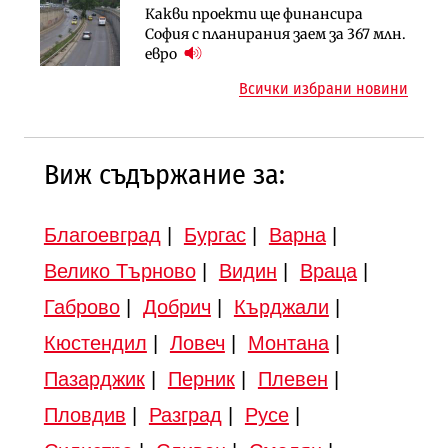
Какви проекти ще финансира
Вторият мост над Варненското
Градоустройство
София с планирания заем за 367 млн.
езеро става част от бъдещата
Шест кандидата с интерес към
евро
магистрала „Черно море“
надзора на двете метростанции в
Всички избрани новини
„Люлин“
Виж съдържание за:
Благоевград
|
Бургас
|
Варна
|
Велико Търново
|
Видин
|
Враца
|
Габрово
|
Добрич
|
Кърджали
|
Кюстендил
|
Ловеч
|
Монтана
|
Пазарджик
|
Перник
|
Плевен
|
Пловдив
|
Разград
|
Русе
|