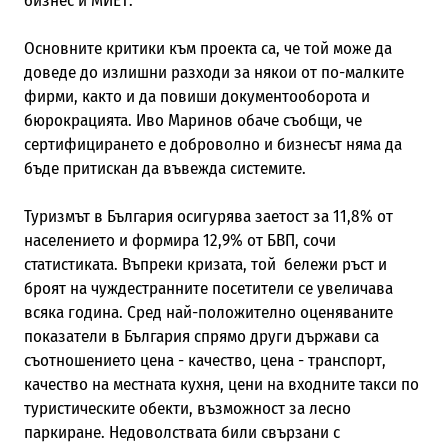
бизнес и МИЕТ.
Основните критики към проекта са, че той може да
доведе до излишни разходи за някои от по-малките
фирми, както и да повиши документооборота и
бюрокрацията. Иво Маринов обаче съобщи, че
сертифицирането е доброволно и бизнесът няма да
бъде притискан да въвежда системите.
Туризмът в България осигурява заетост за 11,8% от
населението и формира 12,9% от БВП, сочи
статистиката. Въпреки кризата, той бележи ръст и
броят на чуждестранните посетители се увеличава
всяка година. Сред най-положително оценяваните
показатели в България спрямо други държави са
съотношението цена - качество, цена - транспорт,
качество на местната кухня, цени на входните такси по
туристическите обекти, възможност за лесно
паркиране. Недоволствата били свързани с