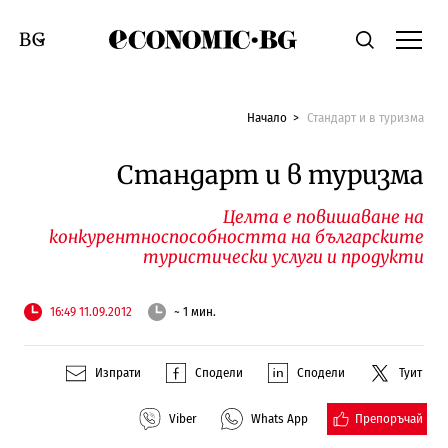
Economic.bg
Търсене
Смяна на език
Начало
Стандарт и в туризма
Стандарт и в туризма
Целта е повишаване на
конкурентноспособността на българските
туристически услуги и продукти
16:49 11.09.2012
~ 1 мин.
Изпрати
Сподели
Сподели
Туит
Препоръчай
Viber
Whats App