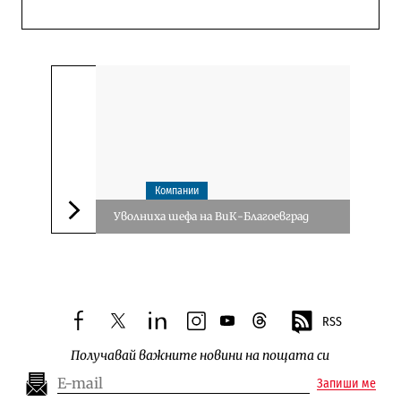
Компании
Уволниха шефа на ВиК-Благоевград
Следваща новина
RSS
facebook
twitter
linkedin
instagram
youtube
threads
Получавай важните новини на пощата си
Запиши ме