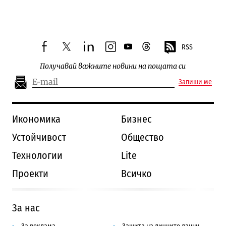
Следваща новина
RSS
facebook
twitter
linkedin
instagram
youtube
threads
Получавай важните новини на пощата си
Запиши ме
Икономика
Бизнес
Устойчивост
Общество
Технологии
Lite
Проекти
Всичко
За нас