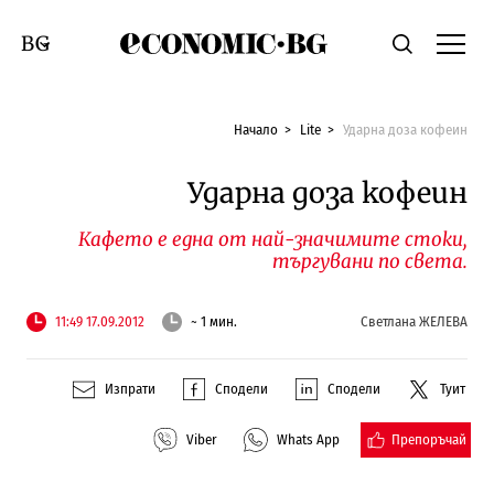
Economic.bg
Търсене
Смяна на език
Начало
Lite
Ударна доза кофеин
Ударна доза кофеин
Кафето е една от най-значимите стоки,
търгувани по света.
11:49 17.09.2012
~ 1 мин.
Светлана ЖЕЛЕВА
Изпрати
Сподели
Сподели
Туит
Препоръчай
Viber
Whats App