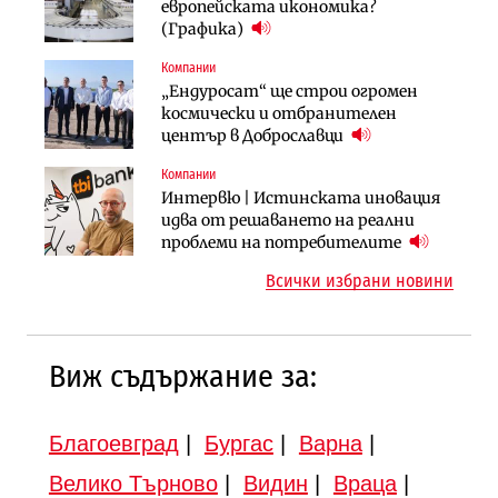
АЕЦ „Козлодуй“ ще работи само още
Ипотечното кредитиране в
европейската икономика?
няколко седмици, ако сушата
България продължава да се охлажда
(Графика)
продължи
(Графика)
Компании
Компании
Публични финанси
„Ендуросат“ ще строи огромен
„Хювефарма“ подписа договор за
След 20 години застой: Данъчните
космически и отбранителен
придобиване на Euroapi Italy
оценки на имотите може да бъдат
център в Доброславци
вдигнати
Компании
Инфраструктура
Инфраструктура
Интервю | Истинската иновация
АПИ възложи промяната на
Вторият мост над Варненското
идва от решаването на реални
парцеларния план за
езеро става част от бъдещата
проблеми на потребителите
магистралата Русе – Велико
магистрала „Черно море“
Всички избрани новини
Търново
Виж съдържание за:
Благоевград
|
Бургас
|
Варна
|
Велико Търново
|
Видин
|
Враца
|