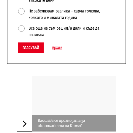
високите цени
Не забелязвам разлика – харча толкова,
колкото и миналата година
Все още не съм решил/а дали и къде да
почивам
Архив
ГЛАСУВАЙ
Влошава се прогнозата за
икономиката на Китай