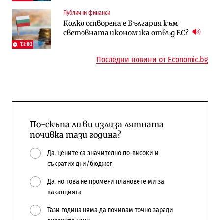
Пазар на труда
Компании
Публични финанси
Пазарът на труда продължава да се
Интервю | Истинската иновация идва
Колко отворена е България към
охлажда, а три сектора го дърпат
от решаването на реални проблеми на
световната икономика отвъд ЕС?
надолу
потребителите
13:00
Последни новини от Economic.bg
По-скъпа ли ви излиза лятната
почивка тази година?
Да, цените са значително по-високи и
съкратих дни/бюджет
Да, но това не промени плановете ми за
ваканцията
Тази година няма да почивам точно заради