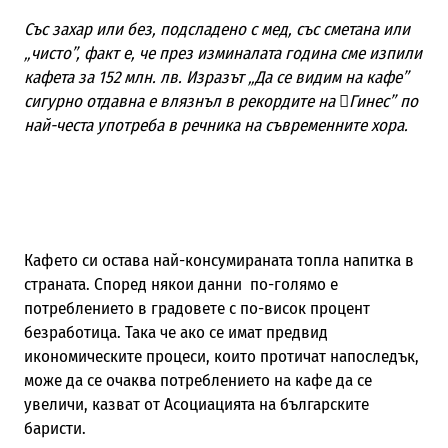
Със захар или без, подсладено с мед, със сметана или
„чисто”, факт е, че през изминалата година сме изпили
кафета за 152 млн. лв. Изразът „Да се видим на кафе”
сигурно отдавна е влязнъл в рекордите на Гинес” по
най-честа употреба в речника на съвременните хора.
Кафето си остава най-консумираната топла напитка в
страната. Според някои данни по-голямо е
потреблението в градовете с по-висок процент
безработица. Така че ако се имат предвид
икономическите процеси, които протичат напоследък,
може да се очаква потреблението на кафе да се
увеличи, казват от Асоциацията на българските
баристи.