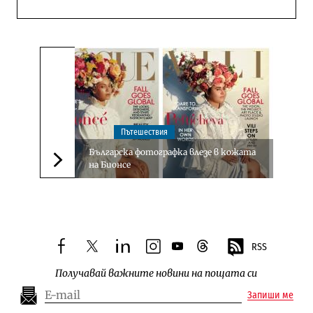
Пътешествия
Българска фотографка влезе в кожата
на Бионсе
Следваща новина
RSS
facebook
twitter
linkedin
instagram
youtube
threads
Получавай важните новини на пощата си
Запиши ме