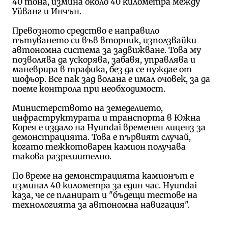
40 тона, измина около 40 километра между
Уйванг и Инчън.
Превозното средство е направило
пътуването си във вторник, използвайки
автономна система за задвижване. Това му
позволява да ускорява, забавя, управлява и
маневрира в трафика, без да се нуждае от
шофьор. Все пак зад волана е имал очовек, за да
поеме контрола при необходимост.
Министерството на земеделието,
инфраструктурата и транспорта в Южна
Корея е издало на Hyundai временен лиценз за
демонстрацията. Това е първият случай,
когато тежкотоварен камион получава
такова разрешително.
По време на демонстрацията камионът е
изминал 40 километра за един час. Hyundai
каза, че се планират и "бъдещи тестове на
технологията за автономна навигация".