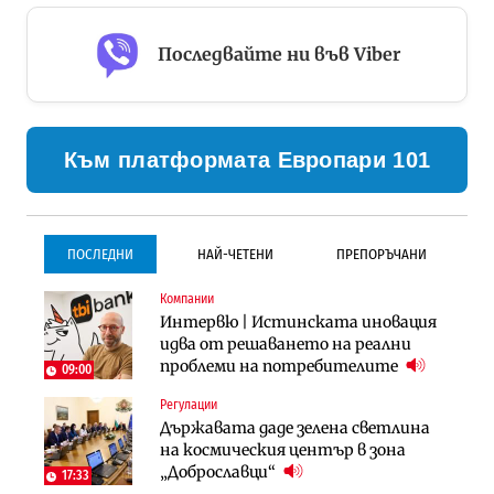
Последвайте ни във Viber
Към платформата Европари 101
ПОСЛЕДНИ
НАЙ-ЧЕТЕНИ
ПРЕПОРЪЧАНИ
Компании
Инфраструктура
Инфраструктура
Интервю | Истинската иновация
Проектирането на тунела под
Проектирането на тунела под
идва от решаването на реални
Петрохан ще върви паралелно с
Петрохан ще върви паралелно с
проблеми на потребителите
екологичните оценки
екологичните оценки
09:00
Регулации
Инфраструктура
Компании
Държавата даде зелена светлина
Вторият мост над Варненското
„Хювефарма“ подписа договор за
на космическия център в зона
езеро става част от бъдещата
придобиване на Euroapi Italy
„Доброславци“
магистрала „Черно море“
17:33