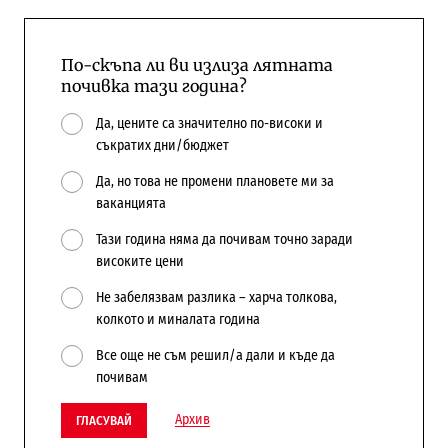
По-скъпа ли ви излиза лятната
почивка тази година?
Да, цените са значително по-високи и
съкратих дни/бюджет
Да, но това не промени плановете ми за
ваканцията
Тази година няма да почивам точно заради
високите цени
Не забелязвам разлика – харча толкова,
колкото и миналата година
Все още не съм решил/а дали и къде да
почивам
Архив
ГЛАСУВАЙ