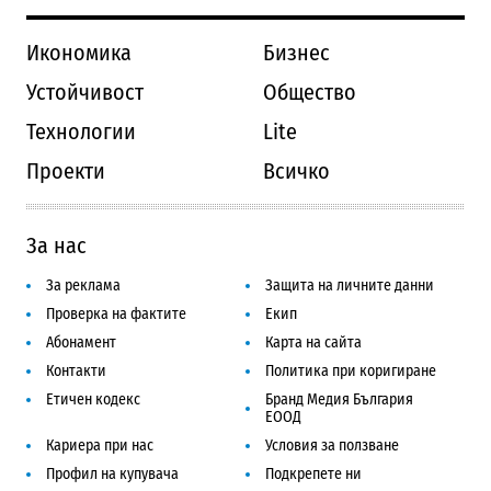
Икономика
Бизнес
Устойчивост
Общество
Технологии
Lite
Проекти
Всичко
За нас
За реклама
Защита на личните данни
Проверка на фактите
Екип
Абонамент
Карта на сайта
Контакти
Политика при коригиране
Етичен кодекс
Бранд Медия България
ЕООД
Кариера при нас
Условия за ползване
Профил на купувача
Подкрепете ни