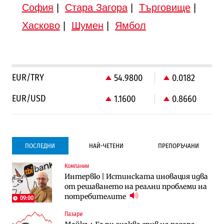
София
|
Стара Загора
|
Търговище
|
Хасково
|
Шумен
|
Ямбол
EUR/TRY
54.9800
0.0182
EUR/USD
1.1600
0.8660
ПОСЛЕДНИ
НАЙ-ЧЕТЕНИ
ПРЕПОРЪЧАНИ
Компании
Компании
Компании
Интервю | Истинската иновация идва
Vivacom предлага над 150 устройства с
Vivacom предлага над 150 устройства с
от решаването на реални проблеми на
90% отстъпка през август
90% отстъпка през август
потребителите
09:00
Пазари
Градоустройство
To:know