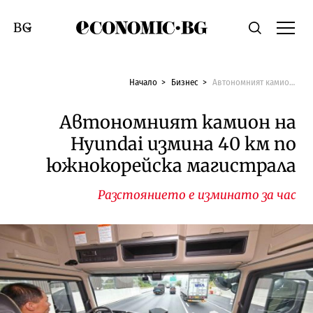
Economic.bg
Търсене
Смяна на език
Начало
Бизнес
Автономният камион на Hyundai измина 40 км по южнокорейска магистрала
Автономният камион на
Hyundai измина 40 км по
южнокорейска магистрала
Разстоянието е изминато за час