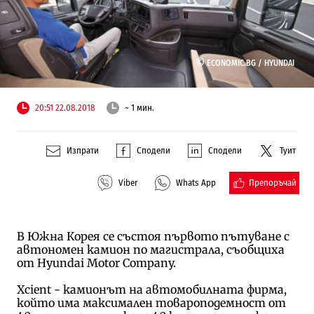
©
ECONOMIC.BG /
HYUNDAI
20:51 22.08.2018
~ 1 мин.
Изпрати
Сподели
Сподели
Туит
Препоръчай
Viber
Whats App
В Южна Корея се състоя първото пътуване с
автономен камион по магистрала, съобщиха
от Hyundai Motor Company.
Xcient - камионът на автомобилната фирма,
който има максимален товароподемност от