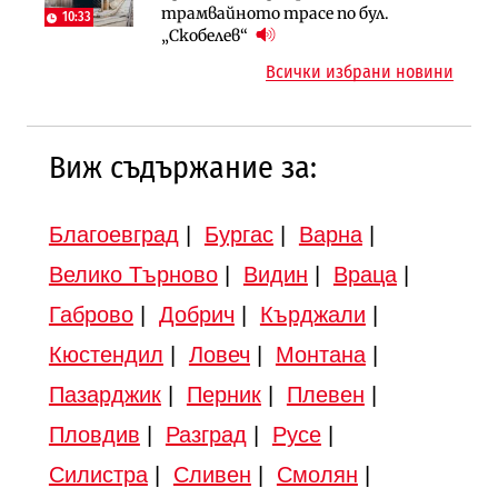
Шест кандидата с интерес към
трамвайното трасе по бул.
магистрала „Черно море“
10:33
надзора на двете метростанции в
„Скобелев“
„Люлин“
Всички избрани новини
Виж съдържание за:
Благоевград
|
Бургас
|
Варна
|
Велико Търново
|
Видин
|
Враца
|
Габрово
|
Добрич
|
Кърджали
|
Кюстендил
|
Ловеч
|
Монтана
|
Пазарджик
|
Перник
|
Плевен
|
Пловдив
|
Разград
|
Русе
|
Силистра
|
Сливен
|
Смолян
|