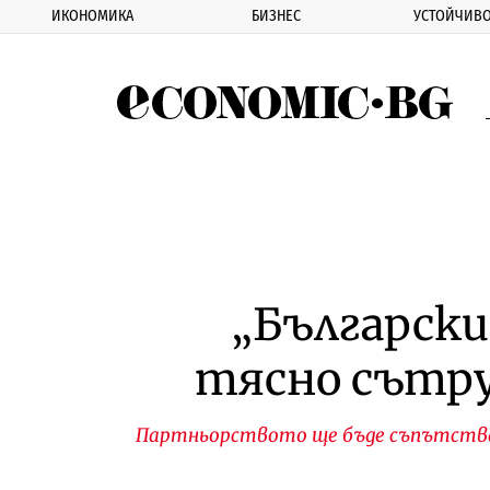
ИКОНОМИКА
БИЗНЕС
УСТОЙЧИВО
Eco
„Български
тясно сътр
Партньорството ще бъде съпътстван