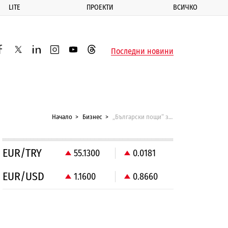
LITE
ПРОЕКТИ
ВСИЧКО
ик
Последни новини
acebook
twitter
linkedin
instagram
youtube
threads
Начало
Бизнес
„Български пощи“ започва по-тясно сътрудничество с eMAG
EUR/TRY
55.1300
0.0181
EUR/USD
1.1600
0.8660