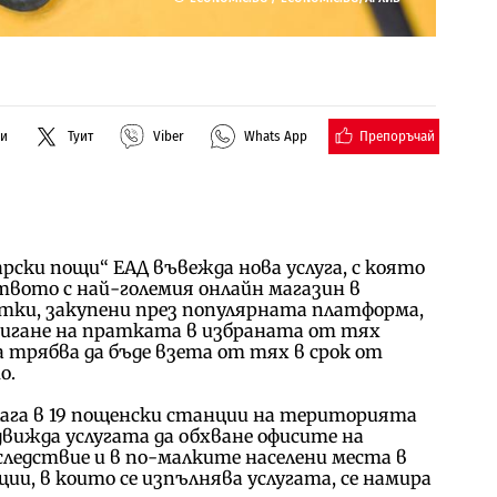
Препоръчай
ли
Туит
Viber
Whats App
ски пощи“ ЕАД въвежда нова услуга, с която
твото с най-големия онлайн магазин в
тки, закупени през популярната платформа,
стигане на пратката в избраната от тях
 трябва да бъде взета от тях в срок от
о.
лага в 19 пощенски станции на територията
едвижда услугата да обхване офисите на
следствие и в по-малките населени места в
и, в които се изпълнява услугата, се намира