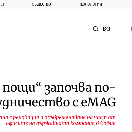
СТ
ОБЩЕСТВО
ТЕХНОЛОГИИ
nomic.bg
Търсене
Смяна на ез
f
Търси
 пощи“ започва по-
удничество с eMAG
о с реновация и осъвременяване на част от
офисите на държавната компания в София