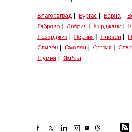
Благоевград
|
Бургас
|
Варна
|
В
Габрово
|
Добрич
|
Кърджали
|
К
Пазарджик
|
Перник
|
Плевен
|
П
Сливен
|
Смолян
|
София
|
Стар
Шумен
|
Ямбол
facebook
twitter
linkedin
instagram
youtube
threads