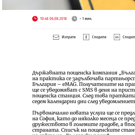
10:48 06.08.2018
~ 1 мин.
Изпрати
Сподели
Споде
Държавната пощенска компания „Българ
на практика се задълбочава партньорс
България – eMAG. Получателите на пра
ще се уведомяват с SMS в деня на при
пощенска станция. След това пратката
седем календарни дни след уведомлениет
Първоначално новата услуга ще се пред
на София, като до няколко месеца се пр
дружеството в големите градове, а впо
страната. Списък на пощенските станци