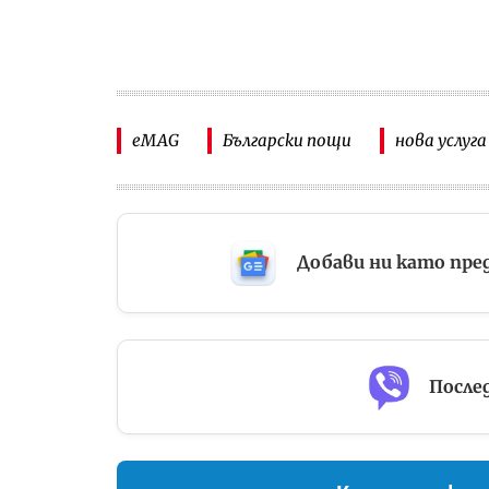
eMAG
Български пощи
нова услуг
Добави ни като пре
Послед