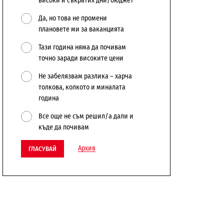
високи и съкратих дни/бюджет
Да, но това не промени
плановете ми за ваканцията
Тази година няма да почивам
точно заради високите цени
Не забелязвам разлика – харча
толкова, колкото и миналата
година
Все още не съм решил/а дали и
къде да почивам
Архив
ГЛАСУВАЙ