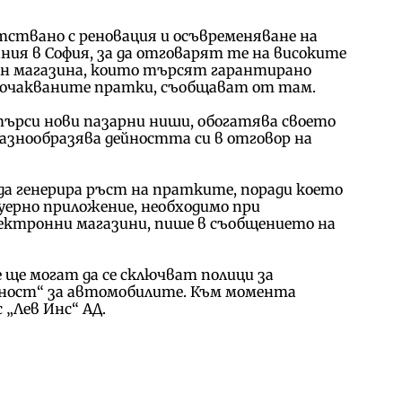
ствано с реновация и осъвременяване на
ия в София, за да отговарят те на високите
йн магазина, които търсят гарантирано
а очакваните пратки, съобщават от там.
търси нови пазарни ниши, обогатява своето
разнообразява дейността си в отговор на
а генерира ръст на пратките, поради което
ерно приложение, необходимо при
лектронни магазини, пише в съобщението на
 ще могат да се сключват полици за
ност“ за автомобилите. Към момента
 „Лев Инс“ АД.