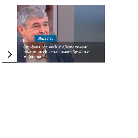
Общество
Стефан Софиянски: Двете големи
политически сили имат връзки с
мафията
Следваща новина