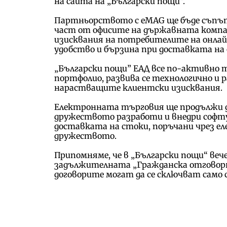
на сайта на „Български пощи“.
Партньорството с еMAG ще бъде съпът
част от офисите на държавната компан
изисквания на потребителите на онла
удобство и бързина при доставката н
„Български пощи” ЕАД все по-активно 
портфолио, развива се технологично и 
нарастващите клиентски изисквания.
Електронната търговия ще продължи д
дружеството разработи и внедри софту
доставката на стоки, поръчани чрез е
дружеството.
Припомняме, че в „Български пощи“ вече
задължителната „Гражданска отговор
договорите могат да се сключват само с