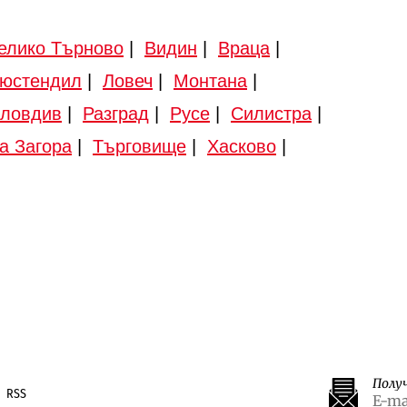
елико Търново
|
Видин
|
Враца
|
юстендил
|
Ловеч
|
Монтана
|
ловдив
|
Разград
|
Русе
|
Силистра
|
а Загора
|
Търговище
|
Хасково
|
Полу
RSS