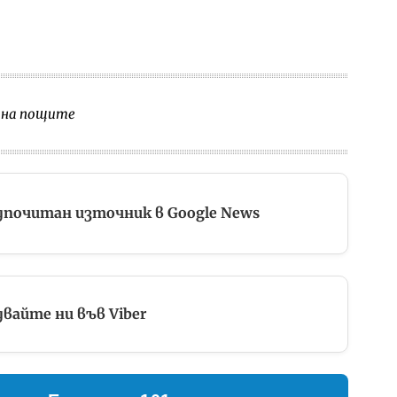
а на пощите
дпочитан източник в Google News
вайте ни във Viber