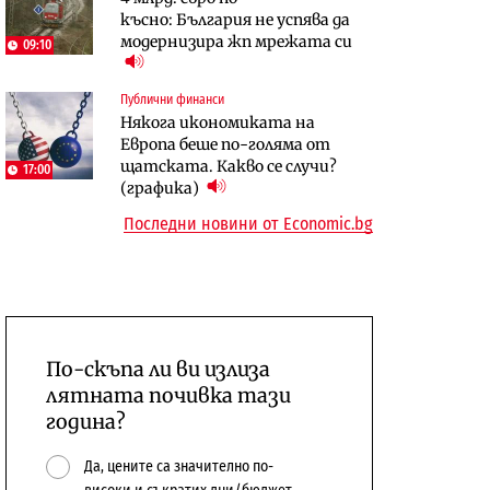
късно: България не успява да
център в Доброславци
модернизира жп мрежата си
09:10
Енергетика
Регулации
АЕЦ „Козлодуй“ ще работи
Лекарствата за редки болести
Публични финанси
само още няколко седмици, ако
попадат в капан на
Някога икономиката на
сушата продължи
обществените поръчки?
Европа беше по-голяма от
щатската. Какво се случи?
17:00
(графика)
Последни новини от Economic.bg
По-скъпа ли ви излиза
лятната почивка тази
година?
Да, цените са значително по-