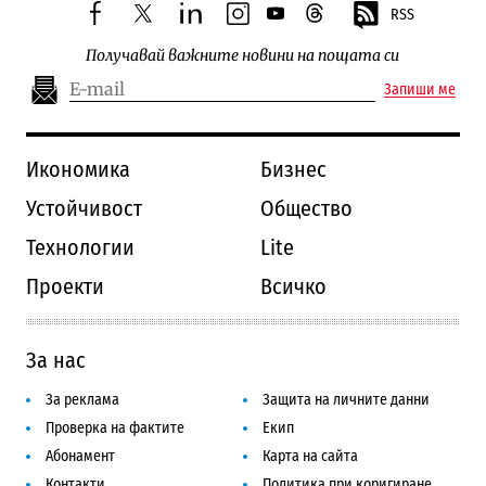
RSS
facebook
twitter
linkedin
instagram
youtube
threads
Получавай важните новини на пощата си
Запиши ме
Икономика
Бизнес
Устойчивост
Общество
Технологии
Lite
Проекти
Всичко
За нас
За реклама
Защита на личните данни
Проверка на фактите
Екип
Абонамент
Карта на сайта
Контакти
Политика при коригиране