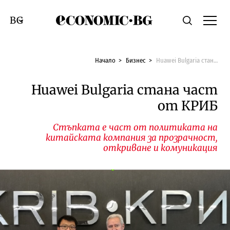
Economic.bg
Търсене
Смяна на език
Начало
Бизнес
Huawei Bulgaria стана част от КРИБ
Huawei Bulgaria стана част
от КРИБ
Стъпката е част от политиката на
китайската компания за прозрачност,
откриване и комуникация