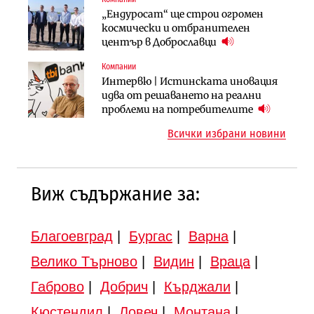
Компании
Публични финанси
„Ендуросат“ ще строи огромен
„Хювефарма“ подписа договор за
След 20 години застой: Данъчните
космически и отбранителен
придобиване на Euroapi Italy
оценки на имотите може да бъдат
център в Доброславци
вдигнати
Компании
Инфраструктура
Инфраструктура
Интервю | Истинската иновация
АПИ възложи промяната на
Вторият мост над Варненското
идва от решаването на реални
парцеларния план за
езеро става част от бъдещата
проблеми на потребителите
магистралата Русе – Велико
магистрала „Черно море“
Всички избрани новини
Търново
Виж съдържание за:
Благоевград
|
Бургас
|
Варна
|
Велико Търново
|
Видин
|
Враца
|
Габрово
|
Добрич
|
Кърджали
|
Кюстендил
|
Ловеч
|
Монтана
|