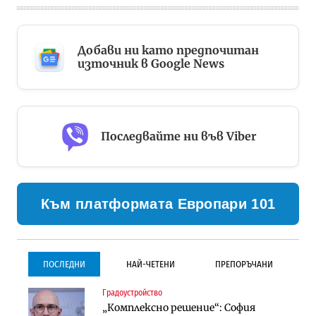
Добави ни като предпочитан
източник в Google News
Последвайте ни във Viber
Към платформата Европари 101
ПОСЛЕДНИ
НАЙ-ЧЕТЕНИ
ПРЕПОРЪЧАНИ
Градоустройство
Градоустройство
Инфраструктура
„Комплексно решение“: София
Столична община избра
Проектирането на тунела под