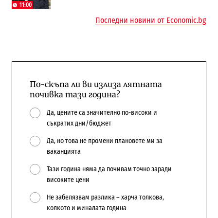
Доброславци
11:00
Последни новини от Economic.bg
По-скъпа ли ви излиза лятната
почивка тази година?
Да, цените са значително по-високи и
съкратих дни/бюджет
Да, но това не промени плановете ми за
ваканцията
Тази година няма да почивам точно заради
високите цени
Не забелязвам разлика – харча толкова,
колкото и миналата година