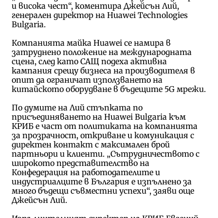
и висока чест“, коментира Джейсън Лий,
генерален директор на Huawei Technologies
Bulgaria.
Компанията майка Huawei се намира в
затруднено положение на международната
сцена, след като САЩ подеха активна
кампания срещу бизнеса на производителя в
опит да ограничат използването на
китайското оборудване в бъдещите 5G мрежи.
По думите на Лий стъпката по
присъединяването на Huawei Bulgaria към
КРИБ е част от политиката на компанията
за прозрачност, откриване и комуникация с
директен контакт с максимален брой
партньори и клиенти. „Сътрудничеството с
широкото представителство на
Конфедерация на работодателите и
индустриалците в България е изпълнено за
много бъдещи съвместни успехи“, заяви още
Джейсън Лий.