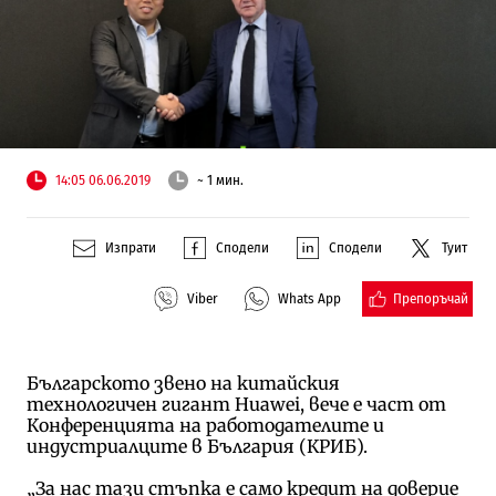
14:05 06.06.2019
~ 1 мин.
Изпрати
Сподели
Сподели
Туит
Препоръчай
Viber
Whats App
Българското звено на китайския
технологичен гигант Huawei, вече е част от
Конференцията на работодателите и
индустриалците в България (КРИБ).
„За нас тази стъпка е само кредит на доверие