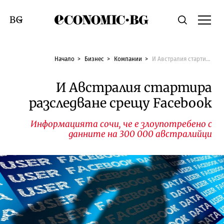
Economic.bg
Търсене
Смяна на език
Начало
Бизнес
Компании
И Австралия стартира разследване срещу Facebook
И Австралия стартира
разследване срещу Facebook
Информацията сочи, че е злоупотребено с
данните на 300 000 австралийци