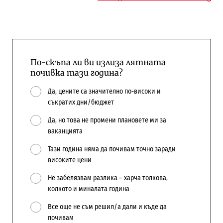
По-скъпа ли ви излиза лятната
почивка тази година?
Да, цените са значително по-високи и
съкратих дни/бюджет
Да, но това не промени плановете ми за
ваканцията
Тази година няма да почивам точно заради
високите цени
Не забелязвам разлика – харча толкова,
колкото и миналата година
Все още не съм решил/а дали и къде да
почивам