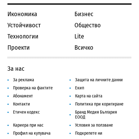
Икономика
Бизнес
Устойчивост
Общество
Технологии
Lite
Проекти
Всичко
За нас
За реклама
Защита на личните данни
Проверка на фактите
Екип
Абонамент
Карта на сайта
Контакти
Политика при коригиране
Етичен кодекс
Бранд Медия България
ЕООД
Кариера при нас
Условия за ползване
Профил на купувача
Подкрепете ни