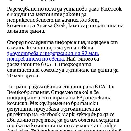
Разследването цели да установи дали Facebook
е нарушила местните закони за
неприкосновеност на личния живот,
коментира Ангела Фалк, комисар по защита на
личните данни.
Според последната информация, подадена от
самата компания, има установена
злоупотреба с информация на 87 млн.
потребители по света
. Най-много са
засегнатите в САЩ. Предходната
статистика сочеше за изтичане на данни за
50 млн. души.
По-рано разследвания стартираха в САЩ и
Великобритания. Отделно такова бе
инициирано и от страна на Европейската
комисия. Междувременно британски
депутати призоваха изпълнителния
директор на Facebook Марк Зукърбърг да се
яви лично пред тях, за да им обясни гледната
точка на компанията по случая с Cambridge
Analytica. Той отказа и реши да изпрати някой