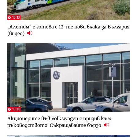
15:13
„Алстом“ е готова с 12-те нови влака за България
(видео)
13:30
Акционерите във Volkswagen с призив към
ръководството: Съкращавайте бързо