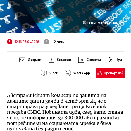
©
ECONOMIC.BG /
PIXABAY
12:16 05.04.2018
~ 2 мин.
Изпрати
Сподели
Сподели
Туит
Препоръчай
Viber
Whats App
Австралийският комисар по защита на
личните данни заяви в четвъртък, че е
стартирала разследване срещу Facebook,
предава CNBC. Новината идва, след като стана
ясно, че информация за 300 000 австралийски
потребители на социалната мрежа е била
използвана без разрешение.