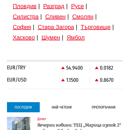
Пловдив
|
Разград
|
Русе
|
Силистра
|
Сливен
|
Смолян
|
София
|
Стара Загора
|
Търговище
|
Хасково
|
Шумен
|
Ямбол
EUR/TRY
54.9400
0.0182
EUR/USD
1.1500
0.8670
ПОСЛЕДНИ
НАЙ-ЧЕТЕНИ
ПРЕПОРЪЧАНИ
Денят
Градоустройство
Компании
Вечерни новини: ТЕЦ „Марица изток 2“
Столична община избра изпълнител за
Vivacom предлага над 150 устройства с