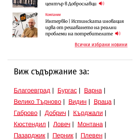
придобиване на Euroapi Italy
център в Доброславци
магистрала „Черно море“
Компании
Публични финанси
Инфраструктура
Интервю | Истинската иновация
Регионалният министър поема „на
АПИ възложи промяната на
идва от решаването на реални
ръчно управление“ общинската
парцеларния план за
проблеми на потребителите
инвестиционна програма
магистралата Русе – Велико
Всички избрани новини
Търново
Виж съдържание за:
Благоевград
|
Бургас
|
Варна
|
Велико Търново
|
Видин
|
Враца
|
Габрово
|
Добрич
|
Кърджали
|
Кюстендил
|
Ловеч
|
Монтана
|
Пазарджик
|
Перник
|
Плевен
|