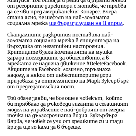
от ресорните директори с мотива, че трябва
да се яви пред американския Конгрес. Вчера
стана ясно, че шефът на най-голямата
социална мрежа
ще бъде изслушан на 11 април
.
Скандалните разкрития поставиха най-
голямата социална мрежа в епицентъра на
върхушка от негативни настроения.
Критиците взеха компанията на мушка
заради последиците за обществото, а в
мрежата се надигна движение #DeleteFacebook.
Акциите на Facebook, логично, тръгнаха
надолу, а някои от инвеститорите дори
призоваха за oттеглянето на Марк Зукърбърг
от председателския пост.
Той обаче заяви, че все още е човекът, който
би трябвало да ръководи гиганта и сегашният
модел на управление е най-добрият от гледна
точка на дългосрочната визия. Зукърбърг
вярва, че човек се учи от грешките си и тази
криза ще го кали за в бъдеще.