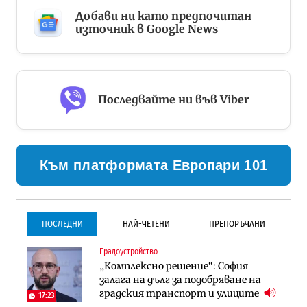
Добави ни като предпочитан
източник в Google News
Последвайте ни във Viber
Към платформата Европари 101
ПОСЛЕДНИ
НАЙ-ЧЕТЕНИ
ПРЕПОРЪЧАНИ
Градоустройство
Градоустройство
Инфраструктура
„Комплексно решение“: София
Столична община избра
Проектирането на тунела под
залага на дълг за подобряване на
изпълнител за преместването на
Петрохан ще върви паралелно с
градския транспорт и улиците
трамвайното трасе по бул.
екологичните оценки
17:23