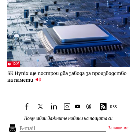
12:23
SK Hynix ще построи два завода за производство
на памети
RSS
facebook
twitter
linkedin
instagram
youtube
threads
Получавай важните новини на пощата си
Запиши ме