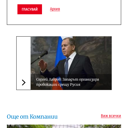
Архив
ГЛАСУВАЙ
Сергей Лавров: Западът организира
провокации срещу Русия
Следваща новина
Още от Компании
Виж всички