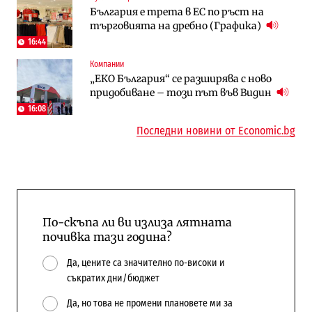
България е трета в ЕС по ръст на
Трафикът толкова е намалял, че големи
Жилищата в България поскъпват при
търговията на дребно (Графика)
медии обмислят да се откажат
намаляващо население и все повече
напълно от Google
сгради
16:44
Компании
Публични финанси
Компании
„ЕКО България“ се разширява с ново
Общините вече зависят от
А1 отново е лидер при технологичните
придобиване – този път във Видин
централната власт за 75% от
компании и системните интегратори
бюджетите си
16:08
Последни новини от Economic.bg
По-скъпа ли ви излиза лятната
почивка тази година?
Да, цените са значително по-високи и
съкратих дни/бюджет
Да, но това не промени плановете ми за