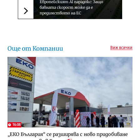
Европейският AI парадокс: Защо
бавната скорост може да е
предимството на ЕС
Следваща новина
Още от Компании
Виж всички
16:08
„ЕКО България“ се разширява с ново придобиване