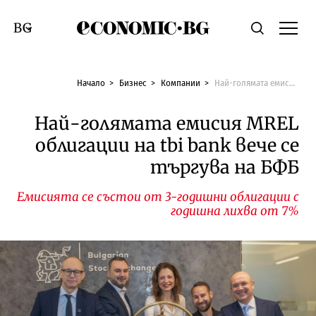
Economic.bg
Търсене
Смяна на език
Начало
Бизнес
Компании
Най-голямата емисия MREL облигации на tbi bank вече се търгува на БФБ
Най-голямата емисия MREL
облигации на tbi bank вече се
търгува на БФБ
Емисията се състои от 3-годишни облигации с
годишна лихва от 7%