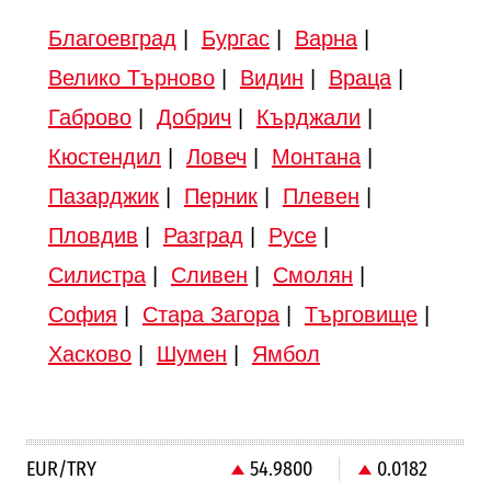
Благоевград
|
Бургас
|
Варна
|
Велико Търново
|
Видин
|
Враца
|
Габрово
|
Добрич
|
Кърджали
|
Кюстендил
|
Ловеч
|
Монтана
|
Пазарджик
|
Перник
|
Плевен
|
Пловдив
|
Разград
|
Русе
|
Силистра
|
Сливен
|
Смолян
|
София
|
Стара Загора
|
Търговище
|
Хасково
|
Шумен
|
Ямбол
EUR/TRY
54.9800
0.0182