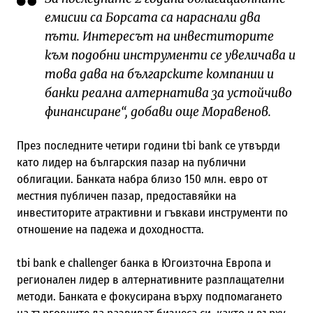
емисии са Борсата са нараснали два
пъти. Интересът на инвеститорите
към подобни инструменти се увеличава и
това дава на българските компании и
банки реална алтернатива за устойчиво
финансиране“, добави още Моравенов.
През последните четири години tbi bank се утвърди
като лидер на българския пазар на публични
облигации. Банката набра близо 150 млн. евро от
местния публичен пазар, предоставяйки на
инвеститорите атрактивни и гъвкави инструменти по
отношение на падежа и доходността.
tbi bank е challenger банка в Югоизточна Европа и
регионален лидер в алтернативните разплащателни
методи. Банката е фокусирана върху подпомагането