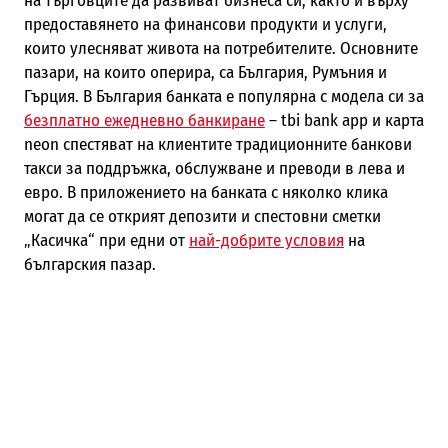
на търговците да развиват бизнеса си, както и върху
предоставянето на финансови продукти и услуги,
които улесняват живота на потребителите. Основните
пазари, на които оперира, са България, Румъния и
Гърция. В България банката е популярна с модела си за
безплатно ежедневно банкиране
– tbi bank app и карта
neon спестяват на клиентите традиционните банкови
такси за поддръжка, обслужване и преводи в лева и
евро. В приложението на банката с няколко клика
могат да се открият депозити и спестовни сметки
„Касичка“ при едни от
най-добрите условия
на
българския пазар.