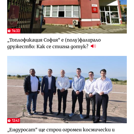
14:33
„Топлофикация София“ e (полу)фалирало
дружество: Как се стигна дотук?
12:43
„Ендуросат“ ще строи огромен космически и