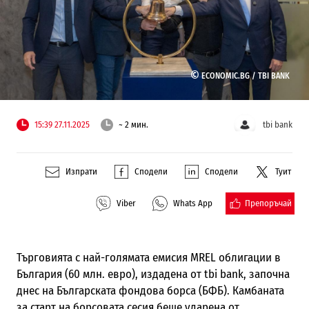
©
ECONOMIC.BG /
TBI BANK
15:39 27.11.2025
~ 2 мин.
tbi bank
Изпрати
Сподели
Сподели
Туит
Препоръчай
Viber
Whats App
Търговията с най-голямата емисия MREL облигации в
България (60 млн. евро), издадена от tbi bank, започна
днес на Българската фондова борса (БФБ). Камбаната
за старт на борсовата сесия беше ударена от