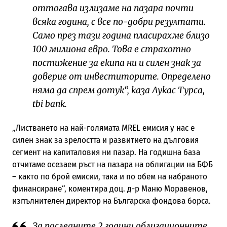
оттогава излизаме на пазара почти
всяка година, с все по-добри резултати.
Само през тази година пласирахме близо
100 милиона евро. Това е страхотно
постижение за екипа ни и силен знак за
доверие от инвеститорите. Определено
няма да спрем дотук“, каза Лукас Турса,
tbi bank.
„Листването на най-голямата MREL емисия у нас е
силен знак за зрелостта и развитието на дълговия
сегмент на капиталовия ни пазар. На годишна база
отчитаме осезаем ръст на пазара на облигации на БФБ
– както по брой емисии, така и по обем на набраното
финансиране“, коментира доц. д-р Маню Моравенов,
изпълнителен директор на Българска фондова борса.
За последните 2 години облигационните