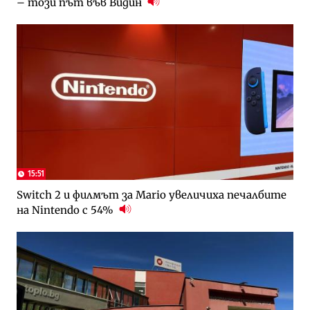
– този път във Видин
15:51
Switch 2 и филмът за Mario увеличиха печалбите
на Nintendo с 54%