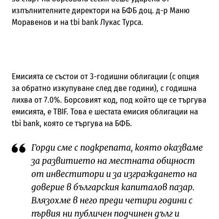
изпълнителните директори на БФБ доц. д-р Маню
Моравенов и на tbi bank Лукас Турса.
Емисията се състои от 3-годишни облигации (с опция
за обратно изкупуване след две години), с годишна
лихва от 7.0%. Борсовият код, под който ще се търгува
емисията, е TBIF. Това е шестата емисия облигации на
tbi bank, която се търгува на БФБ.
Горди сме с подкрепата, която оказваме
за развитието на местната общност
от инвеститори и за изграждането на
доверие в българския капиталов пазар.
Влязохме в него преди четири години с
първия ни публичен подчинен дълг и