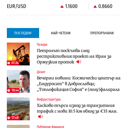
EUR/USD
1.1600
0.8660
ПОСЛЕДНИ
НАЙ-ЧЕТЕНИ
ПРЕПОРЪЧАНИ
Пазари
Градоустройство
Компании
Петролът поскъпва след
Столична община избра изпълнител за
Vivacom предлага над 150 устройства с
рестриктивния проект на Иран за
преместването на трамвайното
90% отстъпка през август
Ормузкия проток
трасе по бул. „Скобелев“
07:24
Денят
Компании
To:know
Вечерни новини: Космически център на
Vivacom предлага над 150 устройства с
Последни дни с обозначаване на цените
„Ендуросат“ в Доброславци;
90% отстъпка през август
в лева: Какво предстои?
„Топлофикация София“ e (полу)фалирала
18:44
Инфраструктура
Енергетика
Градоустройство
Хасково търси изход за транзитния
АЕЦ „Козлодуй“ ще работи само още
Столична община избра изпълнител за
трафик с нови 10.5 км обход за €33 млн.
няколко седмици, ако сушата продължи
преместването на трамвайното
трасе по бул. „Скобелев“
17:49
Публични финанси
Digi&AI
Отрасли