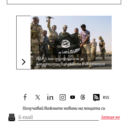
ИДИЛ пое отговорност за
нападението в църквата във Франция
Следваща новина
RSS
facebook
twitter
linkedin
instagram
youtube
threads
Получавай важните новини на пощата си
Запиши ме