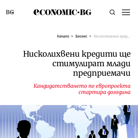
Economic.bg
Търсене
Смяна на език
Начало
Бизнес
Нисколихвени кредити ще стимулират млади предприемачи
Нисколихвени кредити ще
стимулират млади
предприемачи
Кандидатстването по европроекта
стартира догодина