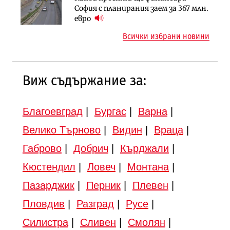
Градоустройство
София с планирания заем за 367 млн.
езеро става част от бъдещата
Шест кандидата с интерес към
евро
магистрала „Черно море“
надзора на двете метростанции в
Всички избрани новини
„Люлин“
Виж съдържание за:
Благоевград
|
Бургас
|
Варна
|
Велико Търново
|
Видин
|
Враца
|
Габрово
|
Добрич
|
Кърджали
|
Кюстендил
|
Ловеч
|
Монтана
|
Пазарджик
|
Перник
|
Плевен
|
Пловдив
|
Разград
|
Русе
|
Силистра
|
Сливен
|
Смолян
|