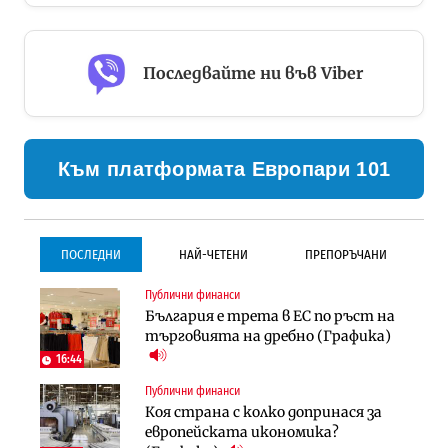
Последвайте ни във Viber
Към платформата Европари 101
ПОСЛЕДНИ
НАЙ-ЧЕТЕНИ
ПРЕПОРЪЧАНИ
Публични финанси
Инфраструктура
Инфраструктура
България е трета в ЕС по ръст на
Проектирането на тунела под
Проектирането на тунела под
търговията на дребно (Графика)
Петрохан ще върви паралелно с
Петрохан ще върви паралелно с
екологичните оценки
екологичните оценки
16:44
Публични финанси
Градоустройство
Компании
Коя страна с колко допринася за
Столична община избра
„Хювефарма“ подписа договор за
европейската икономика?
изпълнител за преместването на
придобиване на Euroapi Italy