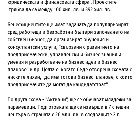
юридическата и финансовата сфера". Проектите
трябва да са между 100 хил. лв. и 392 хил. лв.
Бенефициентите ще имат задачата да популяризират
сред работещи и безработни българи започването на
собствен бизнес, да организират обучения и
консултантски услуги, "свързани с развитието на
предприемачески, управленски и бизнес знания и
умения и разработване на бизнес идеи и бизнес
планове" и др. Целта е, когато бъде отворена схемата с
ниските лихви, "да има готови бизнес планове, с които
предприемачите да могат да кандидатстват".
По друга схема - "Активни", ще се обучават младежи за
парамедици. Подготовката ще се извърши в 7 спешни
центъра в страната с 26 млн. лв. в следващите 2 г.