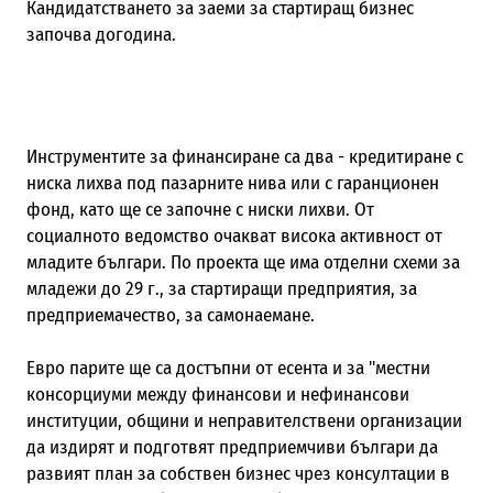
Кандидатстването за заеми за стартиращ бизнес
започва догодина.
Инструментите за финансиране са два - кредитиране с
ниска лихва под пазарните нива или с гаранционен
фонд, като ще се започне с ниски лихви. От
социалното ведомство очакват висока активност от
младите българи. По проекта ще има отделни схеми за
младежи до 29 г., за стартиращи предприятия, за
предприемачество, за самонаемане.
Евро парите ще са достъпни от есента и за "местни
консорциуми между финансови и нефинансови
институции, общини и неправителствени организации
да издирят и подготвят предприемчиви българи да
развият план за собствен бизнес чрез консултации в