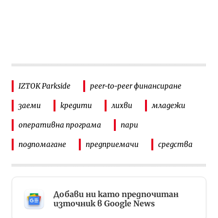
IZTOK Parkside
peer-to-peer финансиране
заеми
кредити
лихви
младежи
оперативна програма
пари
подпомагане
предприемачи
средства
Добави ни като предпочитан
източник в Google News