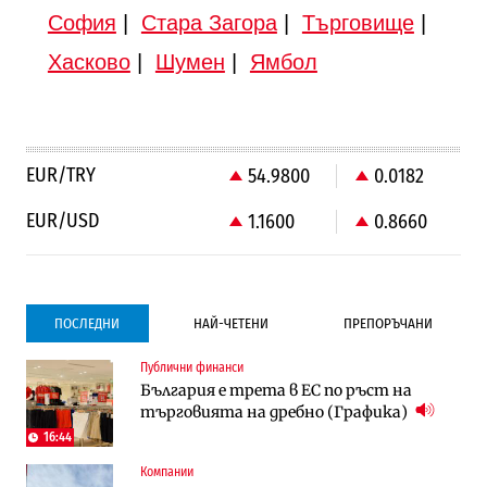
София
|
Стара Загора
|
Търговище
|
Хасково
|
Шумен
|
Ямбол
EUR/TRY
54.9800
0.0182
EUR/USD
1.1600
0.8660
ПОСЛЕДНИ
НАЙ-ЧЕТЕНИ
ПРЕПОРЪЧАНИ
Публични финанси
Градоустройство
Компании
България е трета в ЕС по ръст на
Столична община избра изпълнител за
Vivacom предлага над 150 устройства с
търговията на дребно (Графика)
преместването на трамвайното
90% отстъпка през август
трасе по бул. „Скобелев“
16:44
Компании
Компании
To:know