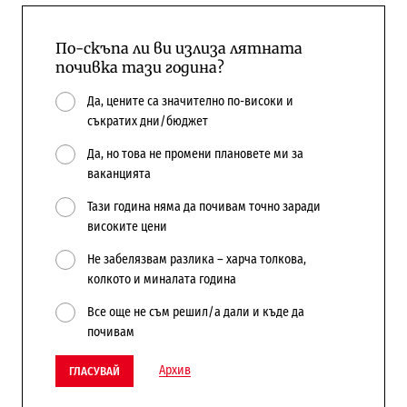
По-скъпа ли ви излиза лятната
почивка тази година?
Да, цените са значително по-високи и
съкратих дни/бюджет
Да, но това не промени плановете ми за
ваканцията
Тази година няма да почивам точно заради
високите цени
Не забелязвам разлика – харча толкова,
колкото и миналата година
Все още не съм решил/а дали и къде да
почивам
Архив
ГЛАСУВАЙ