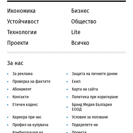
Икономика
Бизнес
Устойчивост
Общество
Технологии
Lite
Проекти
Всичко
За нас
За реклама
Защита на личните данни
Проверка на фактите
Екип
Абонамент
Карта на сайта
Контакти
Политика при коригиране
Етичен кодекс
Бранд Медия България
ЕООД
Кариера при нас
Условия за ползване
Профил на купувача
Подкрепете ни
Конфигурация на
Проекти