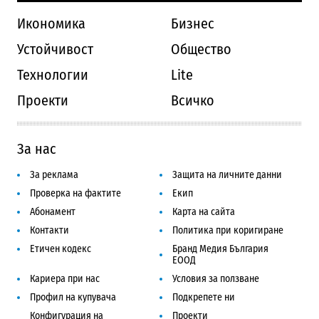
Икономика
Бизнес
Устойчивост
Общество
Технологии
Lite
Проекти
Всичко
За нас
За реклама
Защита на личните данни
Проверка на фактите
Екип
Абонамент
Карта на сайта
Контакти
Политика при коригиране
Етичен кодекс
Бранд Медия България
ЕООД
Кариера при нас
Условия за ползване
Профил на купувача
Подкрепете ни
Конфигурация на
Проекти