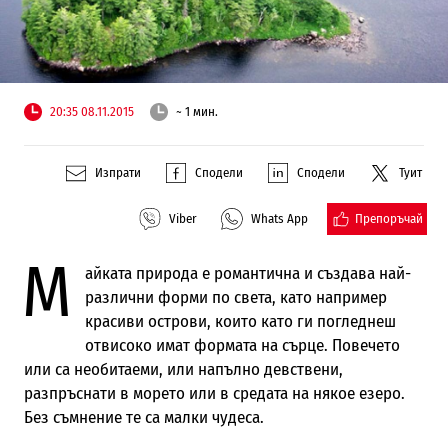
20:35 08.11.2015
~ 1 мин.
Изпрати
Сподели
Сподели
Туит
Препоръчай
Viber
Whats App
М
айката природа е романтична и създава най-
различни форми по света, като например
красиви острови, които като ги погледнеш
отвисоко имат формата на сърце. Повечето
или са необитаеми, или напълно девствени,
разпръснати в морето или в средата на някое езеро.
Без съмнение те са малки чудеса.