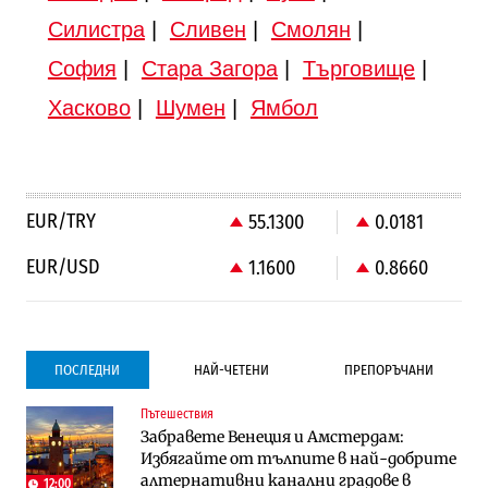
Силистра
|
Сливен
|
Смолян
|
София
|
Стара Загора
|
Търговище
|
Хасково
|
Шумен
|
Ямбол
EUR/TRY
55.1300
0.0181
EUR/USD
1.1600
0.8660
ПОСЛЕДНИ
НАЙ-ЧЕТЕНИ
ПРЕПОРЪЧАНИ
Пътешествия
Градоустройство
Компании
Забравете Венеция и Амстердам:
Столична община избра изпълнител за
Vivacom предлага над 150 устройства с
Избягайте от тълпите в най-добрите
преместването на трамвайното
90% отстъпка през август
алтернативни канални градове в
трасе по бул. „Скобелев“
12:00