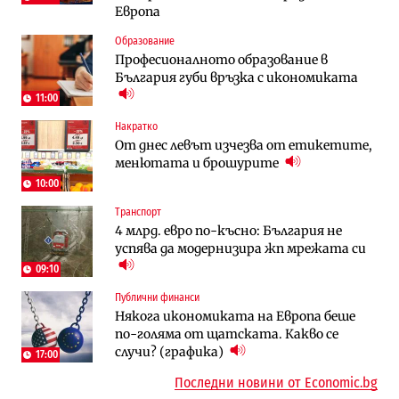
Европа
Компании
Градоустройство
Образование
Vivacom предлага над 150 устройства с
Столична община избра изпълнител за
Професионалното образование в
90% отстъпка през август
преместването на трамвайното
България губи връзка с икономиката
трасе по бул. „Скобелев“
11:00
Компании
Енергетика
Накратко
„Ендуросат“ ще строи огромен
Държавният ТЕЦ „Марица изток 2“
От днес левът изчезва от етикетите,
космически и отбранителен център в
работи с 5 блока
менютата и брошурите
Доброславци
10:00
Енергетика
Компании
Транспорт
Държавният ТЕЦ „Марица изток 2“
„Ендуросат“ ще строи огромен
4 млрд. евро по-късно: България не
работи с 5 блока
космически и отбранителен център в
успява да модернизира жп мрежата си
Доброславци
09:10
Енергетика
Регулации
Публични финанси
АЕЦ „Козлодуй“ ще работи само още
Лекарствата за редки болести
Някога икономиката на Европа беше
няколко седмици, ако сушата продължи
попадат в капан на обществените
по-голяма от щатската. Какво се
поръчки?
случи? (графика)
17:00
Последни новини от Economic.bg