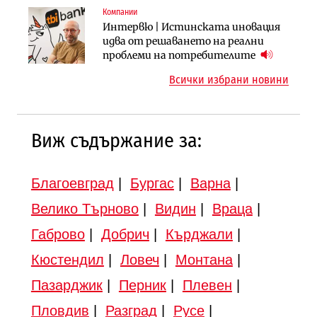
вдигнати
Компании
Инфраструктура
Инфраструктура
Интервю | Истинската иновация
АПИ възложи промяната на
Вторият мост над Варненското
идва от решаването на реални
парцеларния план за
езеро става част от бъдещата
проблеми на потребителите
магистралата Русе – Велико
магистрала „Черно море“
Всички избрани новини
Търново
Виж съдържание за:
Благоевград
|
Бургас
|
Варна
|
Велико Търново
|
Видин
|
Враца
|
Габрово
|
Добрич
|
Кърджали
|
Кюстендил
|
Ловеч
|
Монтана
|
Пазарджик
|
Перник
|
Плевен
|
Пловдив
|
Разград
|
Русе
|