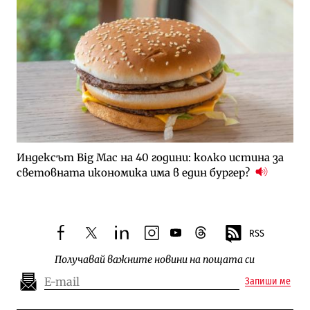
Индексът Big Mac на 40 години: колко истина за
световната икономика има в един бургер?
RSS
facebook
twitter
linkedin
instagram
youtube
threads
Получавай важните новини на пощата си
Запиши ме