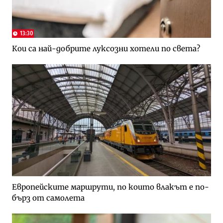
13:30
Кои са най-добрите луксозни хотели по света?
Европейските маршрути, по които влакът е по-
бърз от самолета