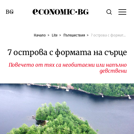
Economic.bg
Търсене
Смяна на език
Начало
Lite
Пътешествия
7 острова с формата на сърце
7 острова с формата на сърце
Повечето от тях са необитаеми или напълно
девствени