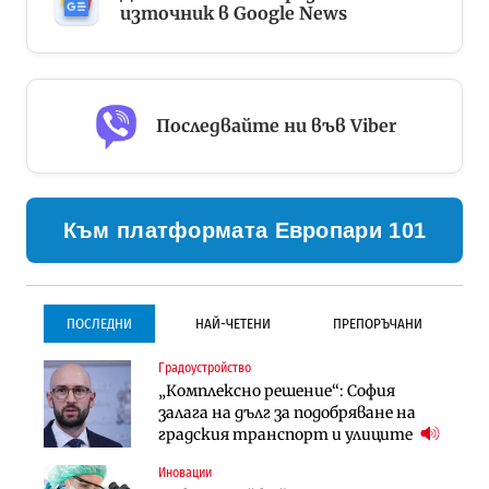
източник в Google News
Последвайте ни във Viber
Към платформата Европари 101
ПОСЛЕДНИ
НАЙ-ЧЕТЕНИ
ПРЕПОРЪЧАНИ
Градоустройство
Градоустройство
Инфраструктура
„Комплексно решение“: София
Столична община избра
Проектирането на тунела под
залага на дълг за подобряване на
изпълнител за преместването на
Петрохан ще върви паралелно с
градския транспорт и улиците
трамвайното трасе по бул.
екологичните оценки
„Скобелев“
Иновации
Компании