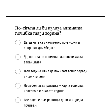
По-скъпа ли ви излиза лятната
почивка тази година?
Да, цените са значително по-високи и
съкратих дни/бюджет
Да, но това не промени плановете ми за
ваканцията
Тази година няма да почивам точно заради
високите цени
Не забелязвам разлика – харча толкова,
колкото и миналата година
Все още не съм решил/а дали и къде да
почивам