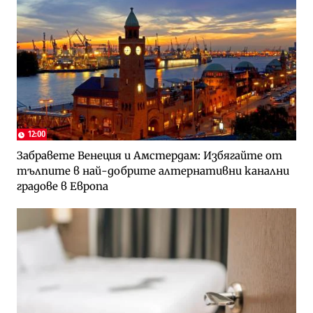
12:00
Забравете Венеция и Амстердам: Избягайте от
тълпите в най-добрите алтернативни канални
градове в Европа