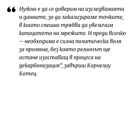
Нужно е да се доверим на изследванията
и данните, за да локализираме точките,
в които спешно трябва да увеличим
капацитета на мрежите. И преди всичко
– необходима е силна политическа воля
за промяна, без която регионът ще
остане изоставащ в процеса на
декарбонизация“, завърши Корнелиу
Котец.