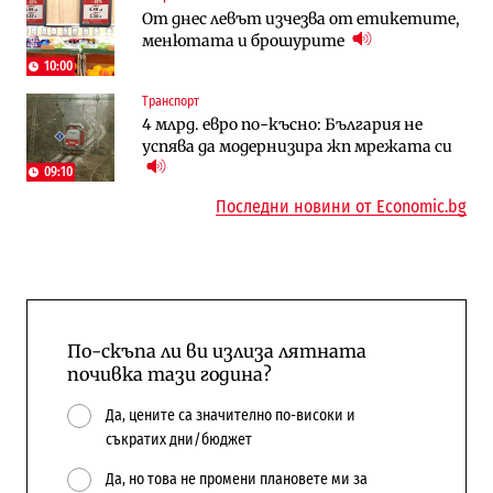
От днес левът изчезва от етикетите,
работи с 5 блока
космически и отбранителен център в
менютата и брошурите
Доброславци
10:00
Енергетика
Регулации
Транспорт
АЕЦ „Козлодуй“ ще работи само още
Лекарствата за редки болести
4 млрд. евро по-късно: България не
няколко седмици, ако сушата продължи
попадат в капан на обществените
успява да модернизира жп мрежата си
поръчки?
09:10
Последни новини от Economic.bg
По-скъпа ли ви излиза лятната
почивка тази година?
Да, цените са значително по-високи и
съкратих дни/бюджет
Да, но това не промени плановете ми за