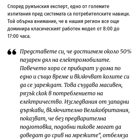
Според румънския експерт, едно от големите
изпитания пред системата са потребителските навици.
Той обърна внимание, че в нашия регион все още
доминира класическият работен модел от 8:00 до
17:00 часа.
Представете си, че достигнем около 50%
пазарен дял на електромобилите.
Повечето хора се прибират у дома по
едно и също време и включват колите си
да се зареждат. Това създава масивен,
рязък скок в потреблението на
електричество. Изследвания от западни
държави, включително Великобритания,
показват, че без предварителна
подготовка, подобни пикове могат да
доведат до срив на мрежите“, отбеляза