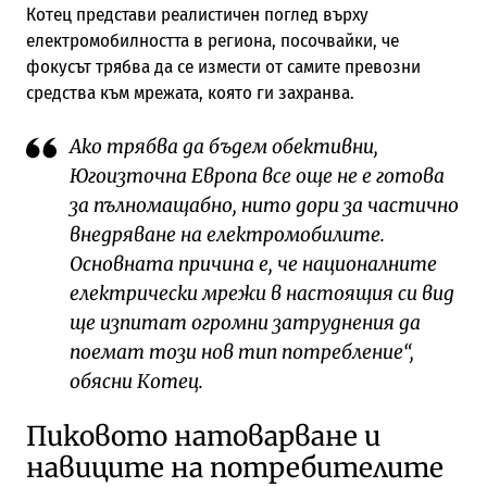
Котец представи реалистичен поглед върху
електромобилността в региона, посочвайки, че
фокусът трябва да се измести от самите превозни
средства към мрежата, която ги захранва.
Ако трябва да бъдем обективни,
Югоизточна Европа все още не е готова
за пълномащабно, нито дори за частично
внедряване на електромобилите.
Основната причина е, че националните
електрически мрежи в настоящия си вид
ще изпитат огромни затруднения да
поемат този нов тип потребление“,
обясни Котец.
Пиковото натоварване и
навиците на потребителите