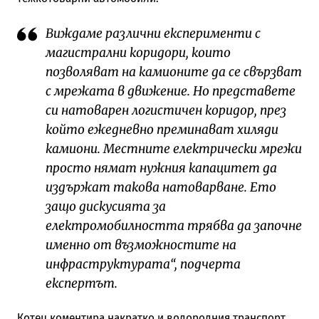
Виждаме различни експерименти с
магистрални коридори, които
позволяват на камионите да се свързват
с мрежата в движение. Но представете
си натоварен логистичен коридор, през
който ежедневно преминават хиляди
камиони. Местните електрически мрежи
просто нямат нужния капацитет да
издържат такова натоварване. Ето
защо дискусията за
електромобилността трябва да започне
именно от възможностите на
инфраструктурата“, подчерта
експертът.
Котец коментира накратко и водородния транспорт