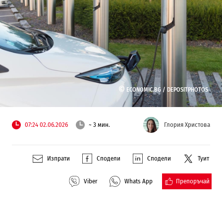
©
ECONOMIC.BG /
DEPOSITPHOTOS
07:24 02.06.2026
~ 3 мин.
Глория Христова
Изпрати
Сподели
Сподели
Туит
Препоръчай
Viber
Whats App