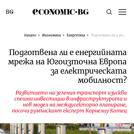
Economic.bg
Търсене
Смяна на език
Начало
Икономика
Енергетика
Подготвена ли е енергийната мрежа на Югоизточна Европа за електрическата мобилност?
Подготвена ли е енергийната
мрежа на Югоизточна Европа
за електрическата
мобилност?
Развитието на зеления транспорт изисква
спешни инвестиции в инфраструктурата и
нов модел на междусекторно планиране,
посочи румънският експерт Корнелиу Котец