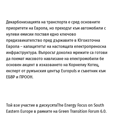
Декарбонизацията на транспорта е сред основните
приоритети на Европа, но преходът към автомобили с
нулеви емисии поставя едно ключово
предизвикателство пред държавите в Югоизточна
Европа – капацитетът на настоящата електропреносна
инфраструктура. Въпросът доколко мрежите са готови
да поемат масовото навлизане на електромобили бе
основен акцент в изказването на Корнелиу Котец,
експерт от румънския център Europuls и съветник към
ЕБВР и ПРООН.
Той взе участие в дискусятаThe Energy Focus on South
Eastern Europe в рамките на Green Transition Forum 6.0.