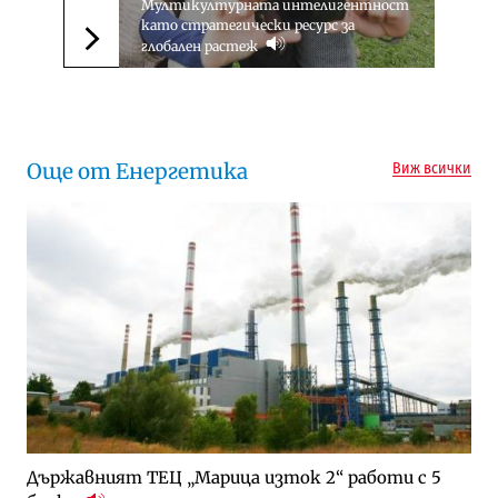
Мултикултурната интелигентност
като стратегически ресурс за
глобален растеж
Следваща новина
Още от Енергетика
Виж всички
Държавният ТЕЦ „Марица изток 2“ работи с 5