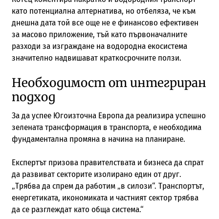
като потенциална алтернатива, но отбеляза, че към
днешна дата той все още не е финансово ефективен
за масово приложение, тъй като първоначалните
разходи за изграждане на водородна екосистема
значително надвишават краткосрочните ползи.
Необходимост от интегриран
подход
За да успее Югоизточна Европа да реализира успешно
зелената трансформация в транспорта, е необходима
фундаментална промяна в начина на планиране.
Експертът призова правителствата и бизнеса да спрат
да развиват секторите изолирано един от друг.
„Трябва да спрем да работим „в силози“. Транспортът,
енергетиката, икономиката и частният сектор трябва
да се разглеждат като обща система.“