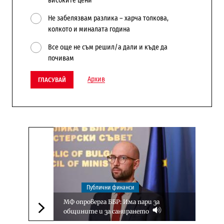
високите цени
Не забелязвам разлика – харча толкова,
колкото и миналата година
Все още не съм решил/а дали и къде да
почивам
Архив
ГЛАСУВАЙ
Публични финанси
МФ опроверга ББР: Има пари за
общините и за санирането
Следваща новина