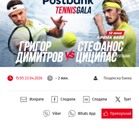
©
ECONOMIC.BG /
POSTBANK
15:05 23.04.2026
~ 2 мин.
Пощенска банка
Изпрати
Сподели
Сподели
Туит
Препоръчай
Viber
Whats App