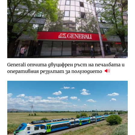
Generali отчита двуцифрен ръст на печалбата и
оперативния резултат за полугодието