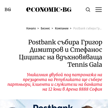
Economic.bg
Търсене
Смяна на език
Начало
Бизнес
Компании
Postbank събира Григор Димитров и Стефанос Циципас на вдъхновяваща Tennis Gala
Postbank събира Григор
Димитров и Стефанос
Циципас на вдъхновяваща
Tennis Gala
Уникалния двубой под патронажа на
президента на Републиката ще събере
партньори, клиенти и служители на банката
на 12 юни в Арена 8888 София