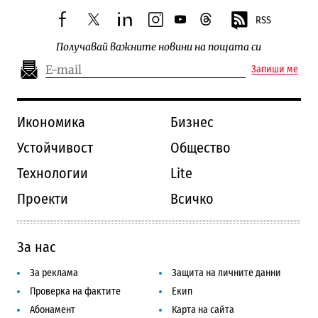
RSS
facebook
twitter
linkedin
instagram
youtube
threads
Получавай важните новини на пощата си
Запиши ме
Икономика
Бизнес
Устойчивост
Общество
Технологии
Lite
Проекти
Всичко
За нас
За реклама
Защита на личните данни
Проверка на фактите
Екип
Абонамент
Карта на сайта