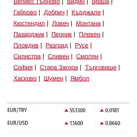
Велико Търново
|
Видин
|
Враца
|
Габрово
|
Добрич
|
Кърджали
|
Кюстендил
|
Ловеч
|
Монтана
|
Пазарджик
|
Перник
|
Плевен
|
Пловдив
|
Разград
|
Русе
|
Силистра
|
Сливен
|
Смолян
|
София
|
Стара Загора
|
Търговище
|
Хасково
|
Шумен
|
Ямбол
EUR/TRY
55.1300
0.0181
EUR/USD
1.1600
0.8660