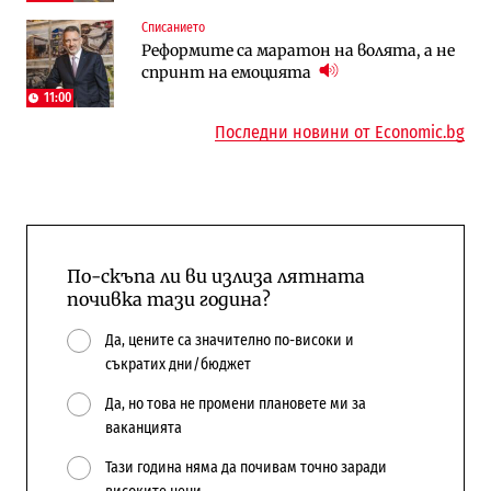
Списанието
Енергетика
Компании
Реформите са маратон на волята, а не
АЕЦ „Козлодуй“ ще работи само още
„Ендуросат“ ще строи огромен
спринт на емоцията
няколко седмици, ако сушата продължи
космически и отбранителен център в
Доброславци
11:00
Последни новини от Economic.bg
По-скъпа ли ви излиза лятната
почивка тази година?
Да, цените са значително по-високи и
съкратих дни/бюджет
Да, но това не промени плановете ми за
ваканцията
Тази година няма да почивам точно заради