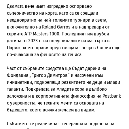
Двамата вече имат изградено оспорвано
съперничество на корта, като са се срещали
нееднократно на най-големите турнири в света,
включително на Roland Garros и в надпревари от
сериите ATP Masters 1000. Последният им двубой
датира от 2023 г. на полуфиналите на мастърса в
Париж, което прави предстоящата среща в София още
по-очаквана за феновете на тениса.
Част от събраните средства ще бъдат дарени на
Фондация „Григор Димитров“ и насочени към
инициативи, подкрепящи развитието на деца и млади
таланти. Подкрепата за младите хора е дълбоко
заложена и в корпоративната философия на Postbank
с увереността, че техните мечти са основата на
бъдещето, което всички желаем да видим.
Събитието се реализира с генералната подкрепа на