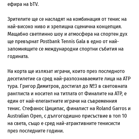
ефира на bTV.
Зрителите ще се насладят на комбинация от тенис на
най-високо ниво и зрелищна сценична концепция.
Мащабно светлинно шоу и атмосфера на спортен дух
ще превърнат Postbank Tennis Gala в едно от най-
запомнящите се международни спортни събития на
годината.
На корта ще излязат играчи, които през последното
десетилетие са сред най-разпознаваемите лица на ATP
тура. Григор Димитров, достигал до №3 в световната
ранглиста и носител на титлата от Финалите на ATP, е
един от най-елегантните играчи на съвременния
тенис. Стефанос Циципас, финалист на Roland Garros и
Australian Open, с дългогодишно присъствие в топ 10
на света, също е сред най-атрактивните тенисисти
през последните години.