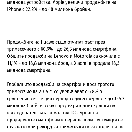
милиона устройства. Apple увеличи продажбите на
iPhone с 22.2% - до 48 милиона бройки.
Продажбите на Huaweiсъщо отчитат ръст през
тримесечието с 60,9% - до 26,5 милиона смартфона.
Общите продажби на Lenovo и Motorola са скочили с
11,1% - до 18,8 милиона броя, а Xiaomi е продала 18,3
милиона смартфона.
Глобалните продажби на смартфони през третото
тримесечие на 2015 г. се увеличават с 6.8% в
сравнение със същия период година по-рано - до 355.2
милиона бройки, сочат предварителните данни на
изследователската компания IDC. Броят на
продадените смартфони в периода юли-септември се
оказва втори рекорд за тримесечни показатели, пише