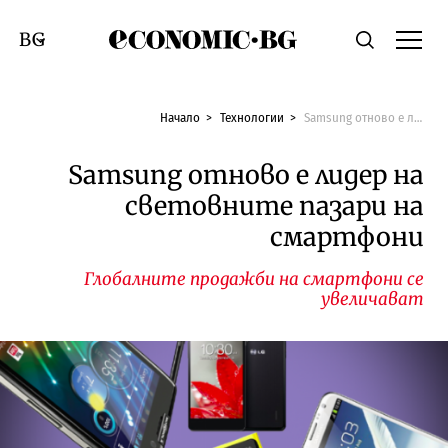
Economic.bg
Търсене
Смяна на език
Начало
Технологии
Samsung отново е лидер на световните пазари на смартфони
Samsung отново е лидер на
световните пазари на
смартфони
Глобалните продажби на смартфони се
увеличават