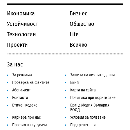
Икономика
Бизнес
Устойчивост
Общество
Технологии
Lite
Проекти
Всичко
За нас
За реклама
Защита на личните данни
Проверка на фактите
Екип
Абонамент
Карта на сайта
Контакти
Политика при коригиране
Етичен кодекс
Бранд Медия България
ЕООД
Кариера при нас
Условия за ползване
Профил на купувача
Подкрепете ни