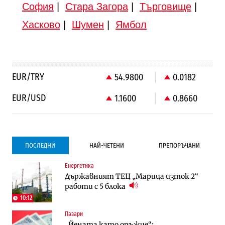
София
|
Стара Загора
|
Търговище
|
Хасково
|
Шумен
|
Ямбол
EUR/TRY
54.9800
0.0182
EUR/USD
1.1600
0.8660
ПОСЛЕДНИ
НАЙ-ЧЕТЕНИ
ПРЕПОРЪЧАНИ
Енергетика
Градоустройство
Компании
Държавният ТЕЦ „Марица изток 2“
Столична община избра изпълнител за
Vivacom предлага над 150 устройства с
работи с 5 блока
преместването на трамвайното
90% отстъпка през август
трасе по бул. „Скобелев“
10:12
Пазари
Компании
To:know
„Йената като оръжие“:
Vivacom предлага над 150 устройства с
Последни дни с обозначаване на цените