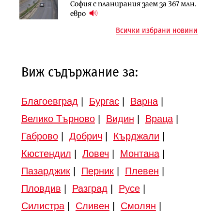
Градоустройство
София с планирания заем за 367 млн.
ръчно управление“ общинската
Шест кандидата с интерес към
евро
инвестиционна програма
надзора на двете метростанции в
Всички избрани новини
„Люлин“
Виж съдържание за:
Благоевград
|
Бургас
|
Варна
|
Велико Търново
|
Видин
|
Враца
|
Габрово
|
Добрич
|
Кърджали
|
Кюстендил
|
Ловеч
|
Монтана
|
Пазарджик
|
Перник
|
Плевен
|
Пловдив
|
Разград
|
Русе
|
Силистра
|
Сливен
|
Смолян
|