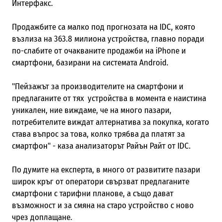
Интерфакс.
Продажбите са малко под прогнозата на IDC, която
възлиза на 363.8 милиона устройства, главно поради
по-слабите от очакваните продажби на iPhone и
смартфони, базирани на системата Android.
"Пейзажът за производителите на смартфони и
предлаганите от тях устройства в момента е наистина
уникален, ние виждаме, че на много пазари,
потребителите виждат алтернатива за покупка, когато
става въпрос за това, колко трябва да платят за
смартфон" - каза анализаторът Райън Райт от IDC.
По думите на експерта, в много от развитите пазари
широк кръг от оператори свързват предлаганите
смартфони с тарифни планове, а също дават
възможност и за смяна на старо устройство с ново
чрез доплащане.