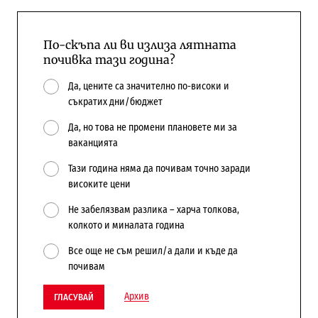
По-скъпа ли ви излиза лятната
почивка тази година?
Да, цените са значително по-високи и
съкратих дни/бюджет
Да, но това не промени плановете ми за
ваканцията
Тази година няма да почивам точно заради
високите цени
Не забелязвам разлика – харча толкова,
колкото и миналата година
Все още не съм решил/а дали и къде да
почивам
Архив
ГЛАСУВАЙ