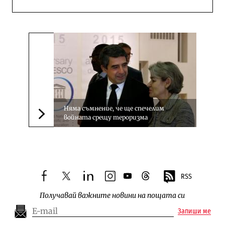
Няма съмнение, че ще спечелим
войната срещу тероризма
Следваща новина
RSS
facebook
twitter
linkedin
instagram
youtube
threads
Получавай важните новини на пощата си
Запиши ме