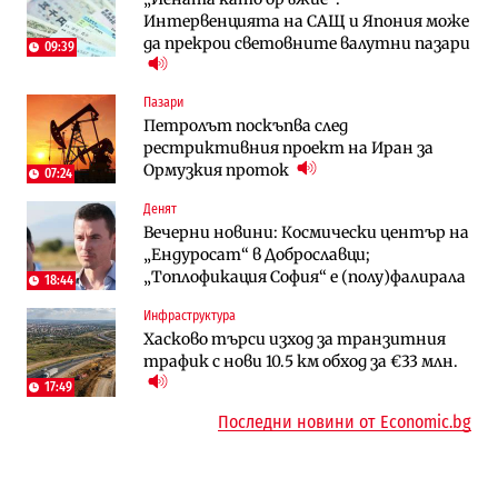
Интервенцията на САЩ и Япония може
90% отстъпка през август
в лева: Какво предстои?
да прекрои световните валутни пазари
09:39
Енергетика
Градоустройство
Пазари
АЕЦ „Козлодуй“ ще работи само още
Столична община избра изпълнител за
Петролът поскъпва след
няколко седмици, ако сушата продължи
преместването на трамвайното
рестриктивния проект на Иран за
трасе по бул. „Скобелев“
Ормузкия проток
07:24
Digi&AI
Отрасли
Денят
Трафикът толкова е намалял, че големи
Жилищата в България поскъпват при
Вечерни новини: Космически център на
медии обмислят да се откажат
намаляващо население и все повече
„Ендуросат“ в Доброславци;
напълно от Google
сгради
„Топлофикация София“ e (полу)фалирала
18:44
Публични финанси
Компании
Инфраструктура
Общините вече зависят от
А1 отново е лидер при технологичните
Хасково търси изход за транзитния
централната власт за 75% от
компании и системните интегратори
трафик с нови 10.5 км обход за €33 млн.
бюджетите си
17:49
Последни новини от Economic.bg