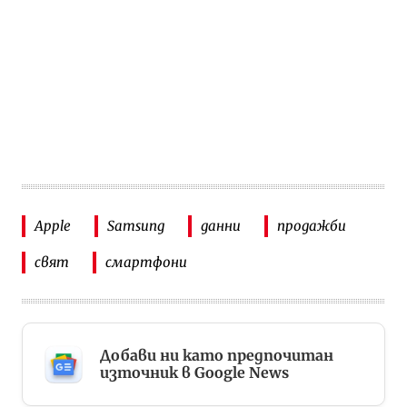
Apple
Samsung
данни
продажби
свят
смартфони
Добави ни като предпочитан
източник в Google News