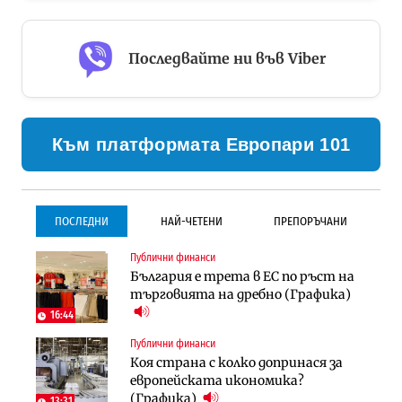
Последвайте ни във Viber
Към платформата Европари 101
ПОСЛЕДНИ
НАЙ-ЧЕТЕНИ
ПРЕПОРЪЧАНИ
Публични финанси
Градоустройство
Инфраструктура
България е трета в ЕС по ръст на
Столична община избра
Проектирането на тунела под
търговията на дребно (Графика)
изпълнител за преместването на
Петрохан ще върви паралелно с
трамвайното трасе по бул.
екологичните оценки
16:44
„Скобелев“
Публични финанси
Компании
Инфраструктура
Коя страна с колко допринася за
„Хювефарма“ подписа договор за
Проектирането на тунела под
европейската икономика?
придобиване на Euroapi Italy
Петрохан ще върви паралелно с
(Графика)
13:31