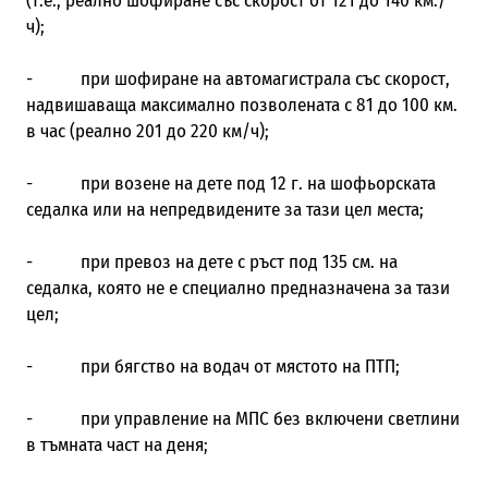
(т.е., реално шофиране със скорост от 121 до 140 км./
ч);
- при шофиране на автомагистрала със скорост,
надвишаваща максимално позволената с 81 до 100 км.
в час (реално 201 до 220 км/ч);
- при возене на дете под 12 г. на шофьорската
седалка или на непредвидените за тази цел места;
- при превоз на дете с ръст под 135 см. на
седалка, която не е специално предназначена за тази
цел;
- при бягство на водач от мястото на ПТП;
- при управление на МПС без включени светлини
в тъмната част на деня;