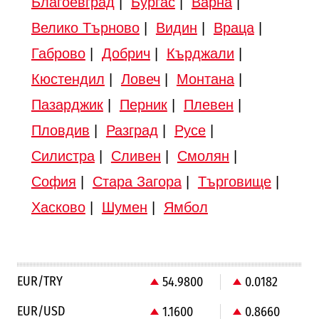
Благоевград
|
Бургас
|
Варна
|
Велико Търново
|
Видин
|
Враца
|
Габрово
|
Добрич
|
Кърджали
|
Кюстендил
|
Ловеч
|
Монтана
|
Пазарджик
|
Перник
|
Плевен
|
Пловдив
|
Разград
|
Русе
|
Силистра
|
Сливен
|
Смолян
|
София
|
Стара Загора
|
Търговище
|
Хасково
|
Шумен
|
Ямбол
EUR/TRY
54.9800
0.0182
EUR/USD
1.1600
0.8660