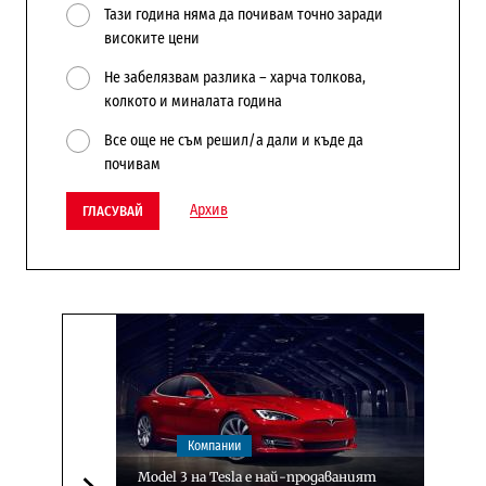
Тази година няма да почивам точно заради
високите цени
Не забелязвам разлика – харча толкова,
колкото и миналата година
Все още не съм решил/а дали и къде да
почивам
Архив
ГЛАСУВАЙ
Компании
Model 3 на Tesla е най-продаваният