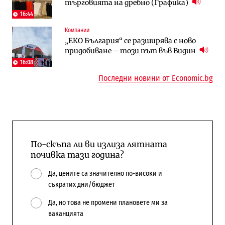
търговията на дребно (Графика)
медии обмислят да се откажат
намаляващо население и все повече
напълно от Google
сгради
16:44
Компании
Публични финанси
Компании
„ЕКО България“ се разширява с ново
Общините вече зависят от
А1 отново е лидер при технологичните
придобиване – този път във Видин
централната власт за 75% от
компании и системните интегратори
бюджетите си
16:08
Последни новини от Economic.bg
По-скъпа ли ви излиза лятната
почивка тази година?
Да, цените са значително по-високи и
съкратих дни/бюджет
Да, но това не промени плановете ми за
ваканцията