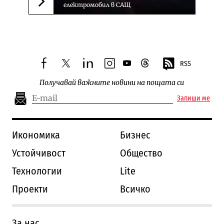
електромобил в САЩ
Следваща новина
RSS
facebook
twitter
linkedin
instagram
youtube
threads
Получавай важните новини на пощата си
Запиши ме
Икономика
Бизнес
Устойчивост
Общество
Технологии
Lite
Проекти
Всичко
За нас