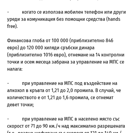
- когато се използва мобилен телефон или други
уреди за комуникация без помощни средства (hands
free).
Финансова глоба от 100 000 (приблизително 846
евро) до 120 000 хиляди сръбски динара
(приблизително 1016 евро), отнемане на 14 контролни
точки и осем месеца забрана за управление на МПС се
налага:
- при управление на МПС под въздействие на
алкохол в кръвта от 1,21 до 2,0 промила. В случай, че
количеството е от 1,21 до 1,6 промила, се отнемат
девет точки;
- при управление на МПС в населено място със
скорост от 71 до 90 км./ч над максимално разрешената