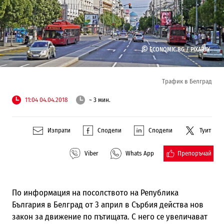
©
ECONOMIC.BG /
PIXABAY
Трафик в Белград
11:04 04.04.2018
~ 3 мин.
Изпрати
Сподели
Сподели
Туит
Препоръчай
Viber
Whats App
По информация на посолството на Република
България в Белград от 3 април в Сърбия действа нов
закон за движение по пътищата. С него се увеличават