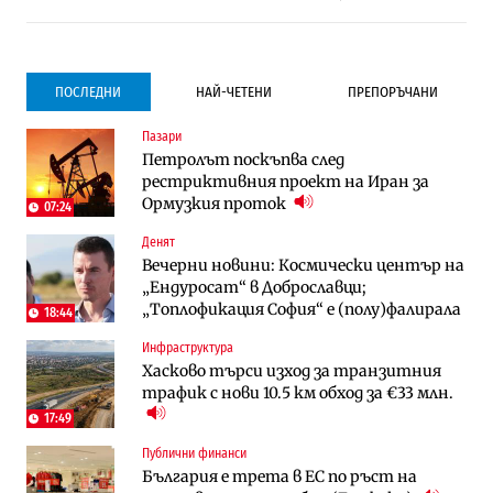
ПОСЛЕДНИ
НАЙ-ЧЕТЕНИ
ПРЕПОРЪЧАНИ
Пазари
Градоустройство
Компании
Петролът поскъпва след
Столична община избра изпълнител за
Vivacom предлага над 150 устройства с
рестриктивния проект на Иран за
преместването на трамвайното
90% отстъпка през август
Ормузкия проток
трасе по бул. „Скобелев“
07:24
Денят
Компании
To:know
Вечерни новини: Космически център на
Vivacom предлага над 150 устройства с
Последни дни с обозначаване на цените
„Ендуросат“ в Доброславци;
90% отстъпка през август
в лева: Какво предстои?
„Топлофикация София“ e (полу)фалирала
18:44
Инфраструктура
Енергетика
Градоустройство
Хасково търси изход за транзитния
АЕЦ „Козлодуй“ ще работи само още
Столична община избра изпълнител за
трафик с нови 10.5 км обход за €33 млн.
няколко седмици, ако сушата продължи
преместването на трамвайното
трасе по бул. „Скобелев“
17:49
Публични финанси
Digi&AI
Отрасли
България е трета в ЕС по ръст на
Трафикът толкова е намалял, че големи
Жилищата в България поскъпват при