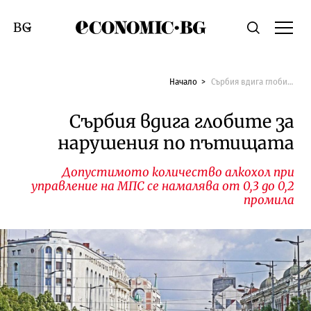
Economic.bg
Търсене
Смяна на език
Начало
Сърбия вдига глобите за нарушения по пътищата
Сърбия вдига глобите за
нарушения по пътищата
Допустимото количество алкохол при
управление на МПС се намалява от 0,3 до 0,2
промила