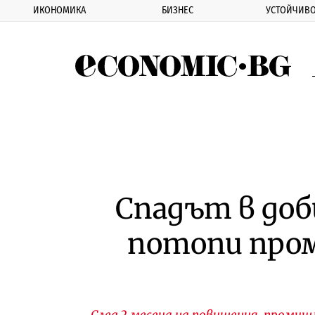
ИКОНОМИКА
БИЗНЕС
УСТОЙЧИВО
Eco
Спадът в до
потопи про
След 2 месеца на повишения, промиш