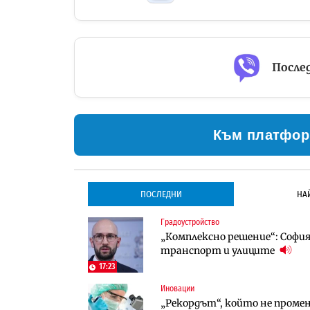
Послед
Към платфор
ПОСЛЕДНИ
НА
Градоустройство
Градоустройство
Инфраструктура
„Комплексно решение“: София 
Столична община избра изп
Проектирането на тунела по
транспорт и улиците
трасе по бул. „Скобелев“
оценки
17:23
Иновации
Инфраструктура
Компании
„Рекордът“, който не проме
Проектирането на тунела по
„Хювефарма“ подписа договор 