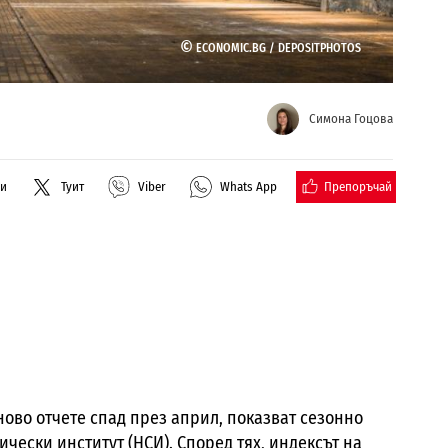
©
ECONOMIC.BG /
DEPOSITPHOTOS
Симона Гоцова
Препоръчай
ли
Туит
Viber
Whats App
ово отчете спад през април, показват сезонно
чески институт (НСИ). Според тях, индексът на