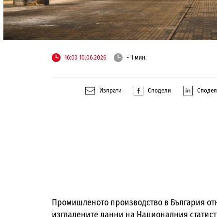
16:03 10.06.2026
~ 1 мин.
Изпрати
Сподели
Споде
Промишленото производство в България отн
изгладените данни на Националния статисти