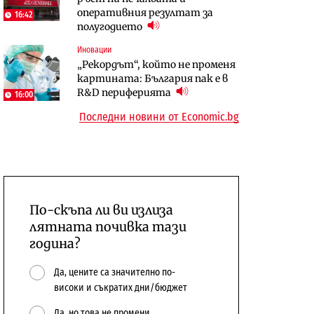
оперативния резултат за
център в Доброславци
център в Доброславци
16:42
полугодието
Digi&AI
Енергетика
Иновации
Трафикът толкова е намалял,
Държавният ТЕЦ „Марица
„Рекордът“, който не променя
че големи медии обмислят да се
изток 2“ работи с 5 блока
картината: България пак е в
откажат напълно от Google
10:12
R&D периферията
16:00
Последни новини от Economic.bg
По-скъпа ли ви излиза
лятната почивка тази
година?
Да, цените са значително по-
високи и съкратих дни/бюджет
Да, но това не промени