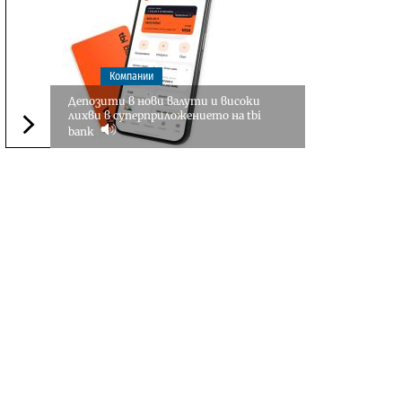
Компании
Депозити в нови валути и високи
лихви в суперприложението на tbi
bank
Следваща новина