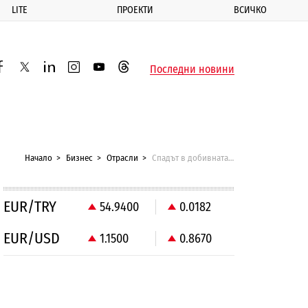
LITE
ПРОЕКТИ
ВСИЧКО
ик
Последни новини
acebook
twitter
linkedin
instagram
youtube
threads
Начало
Бизнес
Отрасли
Спадът в добивната индустрия потопи промишлеността през април
EUR/TRY
54.9400
0.0182
EUR/USD
1.1500
0.8670