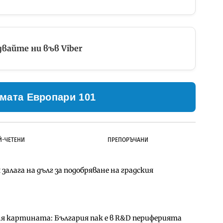
вайте ни във Viber
мата Европари 101
Й-ЧЕТЕНИ
ПРЕПОРЪЧАНИ
залага на дълг за подобряване на градския
ълнител за преместването на трамвайното
д Петрохан ще върви паралелно с екологичните
ня картината: България пак е в R&D периферията
д Петрохан ще върви паралелно с екологичните
за придобиване на Euroapi Italy