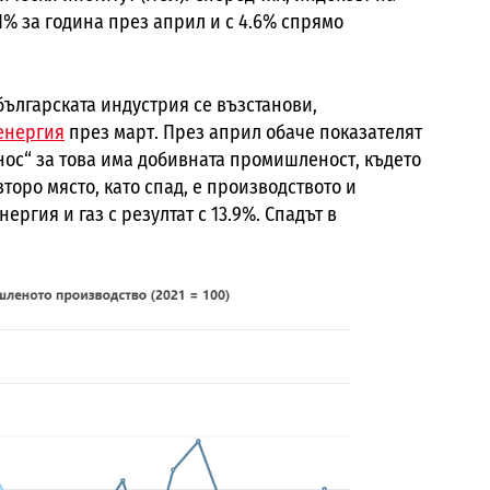
% за година през април и с 4.6% спрямо
българската индустрия се възстанови,
енергия
през март. През април обаче показателят
нос“ за това има добивната промишленост, където
второ място, като спад, е производството и
ргия и газ с резултат с 13.9%. Спадът в