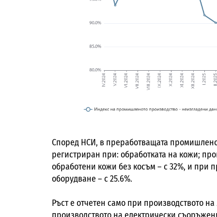
Според НСИ, в преработващата промишленос
регистриран при: обработката на кожи; про
обработени кожи без косъм – с 32%, и при 
oборудване – с 25.6%.
Ръст е отчетен само при производството на 
производството на електрически съоръжени