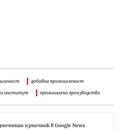
ишленост
добивна промишленост
ки институт
промишлено производство
дпочитан източник в Google News