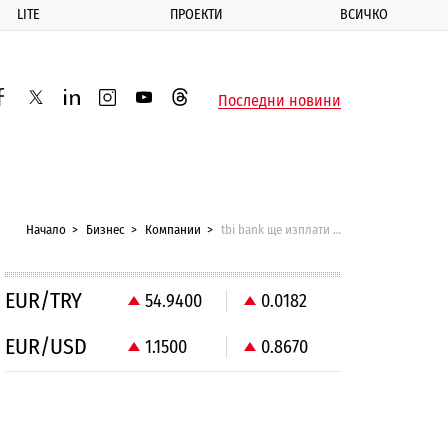
LITE
ПРОЕКТИ
ВСИЧКО
ик
Последни новини
acebook
twitter
linkedin
instagram
youtube
threads
Начало
Бизнес
Компании
tbi bank ще изплати предсрочно облигации за 10 млн. евро
EUR/TRY
54.9400
0.0182
EUR/USD
1.1500
0.8670