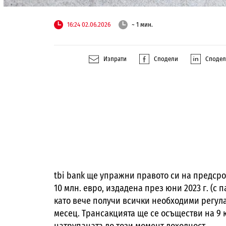
16:24 02.06.2026
~ 1 мин.
Изпрати
Сподели
Споде
tbi bank ще упражни правото си на предср
10 млн. евро, издадена през юни 2023 г. (с 
като вече получи всички необходими регу
месец. Трансакцията ще се осъществи на 9 