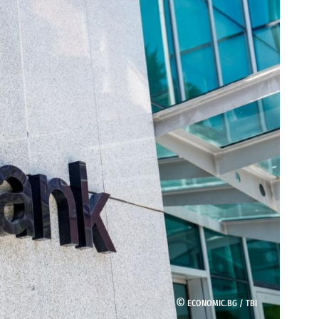
©
ECONOMIC.BG /
TBI