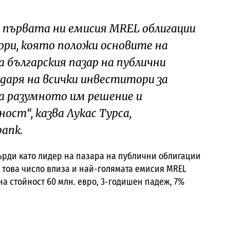
 първата ни емисия MREL облигации
ори, която положи основите на
 българския пазар на публични
годаря на всички инвеститори за
за разумното им решение и
ст“, казва Лукас Турса,
bank.
върди като лидер на пазара на публични облигации
В това число влиза и най-голямата емисия MREL
на стойност 60 млн. евро, 3-годишен падеж, 7%