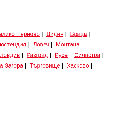
елико Търново
|
Видин
|
Враца
|
юстендил
|
Ловеч
|
Монтана
|
ловдив
|
Разград
|
Русе
|
Силистра
|
а Загора
|
Търговище
|
Хасково
|