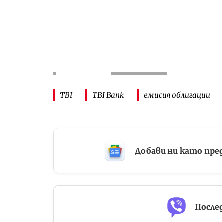
TBI
TBI Bank
емисия облигации
Добави ни като пре
Послед