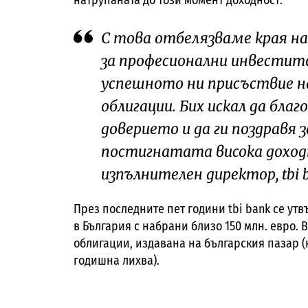
натрупаната до този момент доходност.
С това отбелязваме края на
за професионални инвестит
успешното ни присъствие на
облигации. Бих искал да бла
доверието и да ги поздравя 
постигнатата висока доходно
изпълнителен директор, tbi 
През последните пет години tbi bank се ут
в България с набрани близо 150 млн. евро. 
облигации, издавана на българския пазар (
годишна лихва).