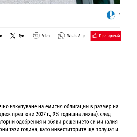
*
Препоръчай
ли
Туит
Viber
Whats App
очно изкупуване на емисия облигации в размер на
падеж през юни 2027 г., 9% годишна лихва), след
латорни одобрения и обяви решението си миналия
юни тази година, като инвеститорите ще получат и