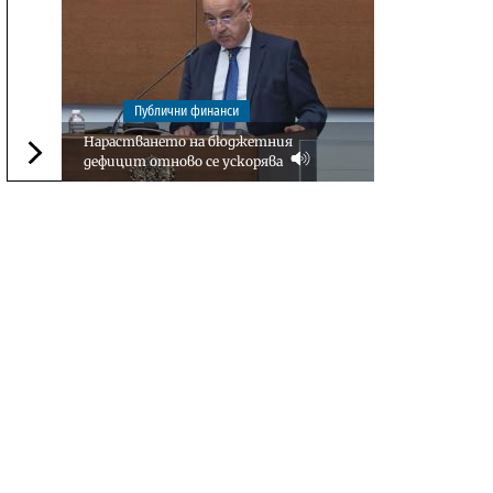
Публични финанси
Нарастването на бюджетния
дефицит отново се ускорява
Следваща новина