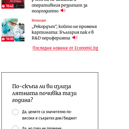
оперативния резултат за
център в Доброславци
16:42
10:12
полугодието
Digi&AI
Компании
Иновации
Трафикът толкова е намалял,
„Ендуросат“ ще строи огромен
„Рекордът“, който не променя
че големи медии обмислят да се
космически и отбранителен
картината: България пак е в
откажат напълно от Google
център в Доброславци
R&D периферията
16:00
Последни новини от Economic.bg
По-скъпа ли ви излиза
лятната почивка тази
година?
Да, цените са значително по-
високи и съкратих дни/бюджет
Да, но това не промени