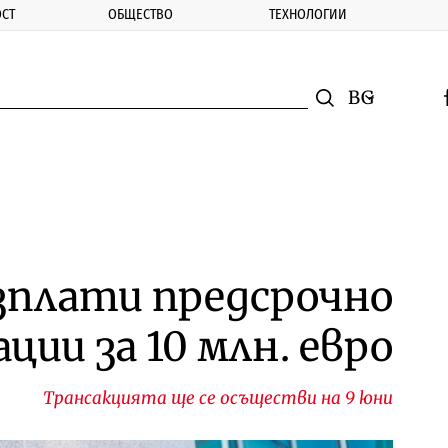
СТ
ОБЩЕСТВО
ТЕХНОЛОГИИ
nomic.bg
Търсене
Смяна на ез
f
Търси
изплати предсрочно
ации за 10 млн. евро
Трансакцията ще се осъществи на 9 юни