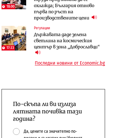
охлажда; България отново
бюджетите си
18:00
първа по ръст на
To:know
Компании
производствените цени
Последни дни с обозначаване на
А1 отново е лидер при
Регулации
цените в лева: Какво
технологичните компании и
Държавата даде зелена
предстои?
системните интегратори
светлина на космическия
център в зона „Доброславци“
17:33
Последни новини от Economic.bg
По-скъпа ли ви излиза
лятната почивка тази
година?
Да, цените са значително по-