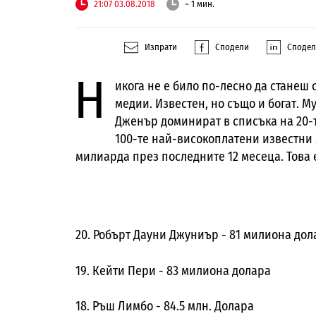
21:07 03.08.2018
~ 1 мин.
Изпрати
Сподели
Споде
Н
икога не е било по-лесно да станеш
медии. Известен, но също и богат. М
Дженър доминират в списъка на 20-
100-те най-високоплатени известни 
милиарда през последните 12 месеца. Това 
20. Робърт Дауни Джуниър - 81 милиона дол
19. Кейти Пери - 83 милиона долара
18. Ръш Лимбо - 84.5 млн. Долара