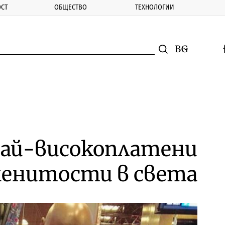
СТ
ОБЩЕСТВО
ТЕХНОЛОГИИ
nomic.bg
Търсене
Смяна на ез
f
Търси
най-високоплатени
енитости в света