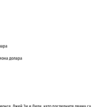
лара
лиона долара
Бионсе, Джей Зи и Диди, като последните двама са