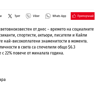
Препоръчай
ли
Туит
Viber
Whats App
 световноизвестен от днес – времето на социалните
узиканти, спортисти, актьори, писатели и Кайли
те най-високоплатени знаменитости в момента.
личности в света са спечелили общо $6.3
е с 22% повече от миналата година.
ара