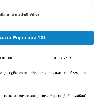
вайте ни във Viber
мата Европари 101
Й-ЧЕТЕНИ
ПРЕПОРЪЧАНИ
ция идва от решаването на реални проблеми на
д Петрохан ще върви паралелно с екологичните
д Петрохан ще върви паралелно с екологичните
ина на космическия център в зона „Доброславци“
ото езеро става част от бъдещата магистрала
за придобиване на Euroapi Italy