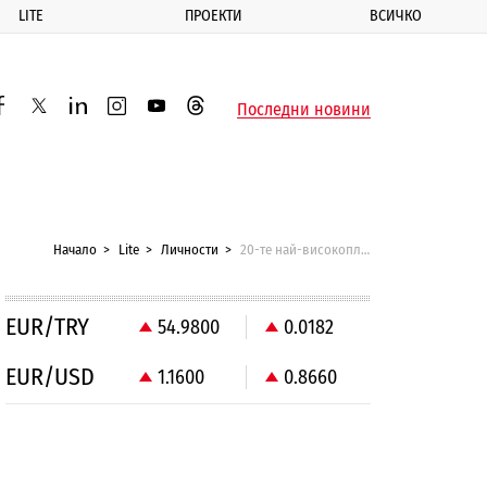
LITE
ПРОЕКТИ
ВСИЧКО
ик
Последни новини
acebook
twitter
linkedin
instagram
youtube
threads
Начало
Lite
Личности
20-те най-високоплатени знаменитости в света
EUR/TRY
54.9800
0.0182
EUR/USD
1.1600
0.8660