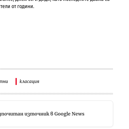
тели от години.
стни
класация
дпочитан източник в Google News