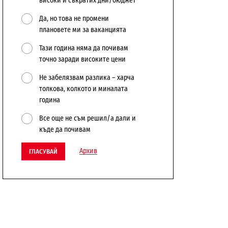
високи и съкратих дни/бюджет
Да, но това не промени
плановете ми за ваканцията
Тази година няма да почивам
точно заради високите цени
Не забелязвам разлика – харча
толкова, колкото и миналата
година
Все още не съм решил/а дали и
къде да почивам
Архив
ГЛАСУВАЙ