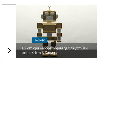
Бизнес
LG откри лаборатория за изкуствен
интелект в Канада
Следваща новина