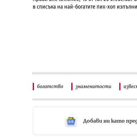
в списъка на най-богатите пих-хоп изпълни
богатство
знаменитости
изве
Добави ни като пре