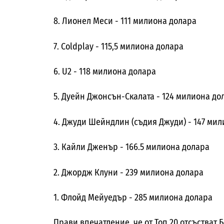
8. Лионел Меси - 111 милиона долара
7. Coldplay - 115,5 милиона долара
6. U2 - 118 милиона долара
5. Дуейн Джонсън-Скалата - 124 милиона до
4. Джуди Шейндлин (съдия Джуди) - 147 ми
3. Кайли Дженър - 166.5 милиона долара
2. Джордж Клуни - 239 милиона долара
1. Флойд Мейуедър - 285 милиона долара
Прави впечатление, че от Топ 20 отсъстват 