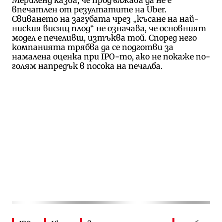
впечатлен от резултатите на Uber.
Свиването на загубата чрез „късане на най-
ниския висящ плод“ не означава, че основният
модел е печеливш, изтъква той. Според него
компанията трябва да се подготви за
намалена оценка при IPO-то, ако не покаже по-
голям напредък в посока на печалба.