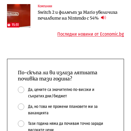
Компании
Публични финанси
Компании
Switch 2 и филмът за Mario увеличиха
Общините вече зависят от
А1 отново е лидер при технологичните
печалбите на Nintendo с 54%
централната власт за 75% от
компании и системните интегратори
бюджетите си
15:51
Последни новини от Economic.bg
По-скъпа ли ви излиза лятната
почивка тази година?
Да, цените са значително по-високи и
съкратих дни/бюджет
Да, но това не промени плановете ми за
ваканцията
Тази година няма да почивам точно заради
високите цени