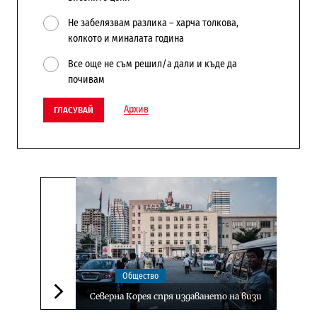
Не забелязвам разлика – харча толкова,
колкото и миналата година
Все още не съм решил/а дали и къде да
почивам
Архив
ГЛАСУВАЙ
Общество
Северна Корея спря издаването на визи
Следваща новина