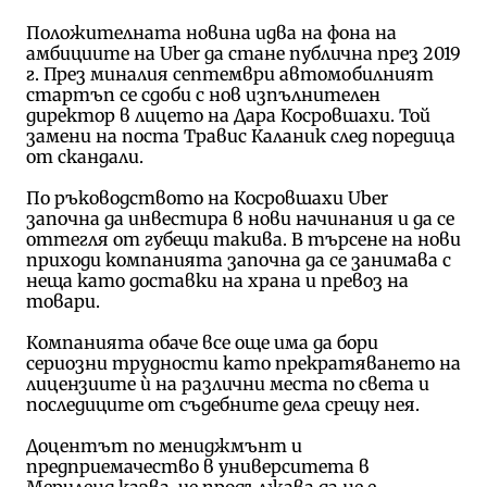
Положителната новина идва на фона на
амбициите на Uber да стане публична през 2019
г. През миналия септември автомобилният
стартъп се сдоби с нов изпълнителен
директор в лицето на Дара Косровшахи. Той
замени на поста Травис Каланик след поредица
от скандали.
По ръководството на Косровшахи Uber
започна да инвестира в нови начинания и да се
оттегля от губещи такива. В търсене на нови
приходи компанията започна да се занимава с
неща като доставки на храна и превоз на
товари.
Компанията обаче все още има да бори
сериозни трудности като прекратяването на
лицензиите ѝ на различни места по света и
последиците от съдебните дела срещу нея.
Доцентът по мениджмънт и
предприемачество в университета в
Мериленд казва, че продължава да не е