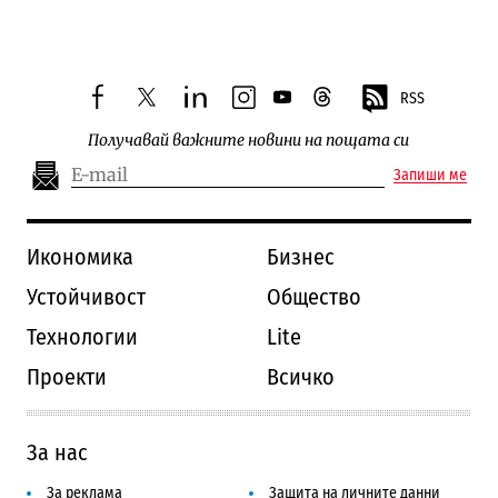
RSS
facebook
twitter
linkedin
instagram
youtube
threads
Получавай важните новини на пощата си
Запиши ме
Икономика
Бизнес
Устойчивост
Общество
Технологии
Lite
Проекти
Всичко
За нас
За реклама
Защита на личните данни