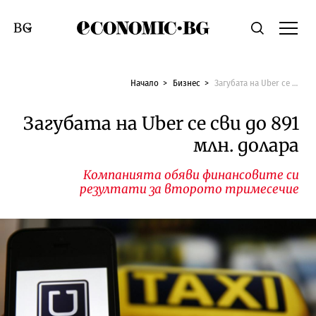
Economic.bg
Търсене
Смяна на език
Начало
Бизнес
Загубата на Uber се сви до 891 млн. долара
Загубата на Uber се сви до 891
млн. долара
Компанията обяви финансовите си
резултати за второто тримесечие