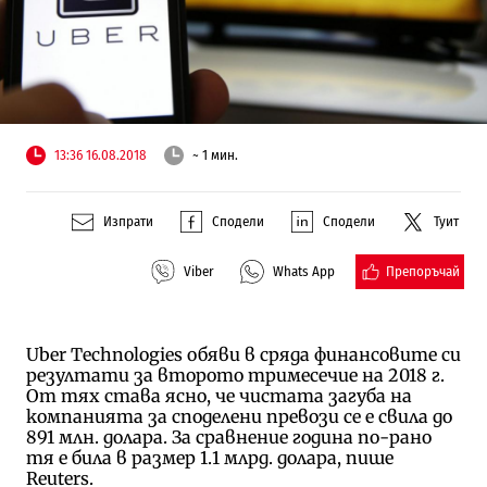
13:36 16.08.2018
~ 1 мин.
Изпрати
Сподели
Сподели
Туит
Препоръчай
Viber
Whats App
Uber Technologies обяви в сряда финансовите си
резултати за второто тримесечие на 2018 г.
От тях става ясно, че чистата загуба на
компанията за споделени превози се е свила до
891 млн. долара. За сравнение година по-рано
тя е била в размер 1.1 млрд. долара, пише
Reuters.