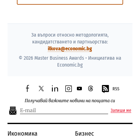
За въпроси относно методологията,
кандидатстването и партньорства:
ilkova@economic.bg
© 2026 Master Business Awards • Инициатива на
Economic.bg
RSS
facebook
twitter
linkedin
instagram
youtube
threads
Получавай важните новини на пощата си
Запиши ме
Икономика
Бизнес