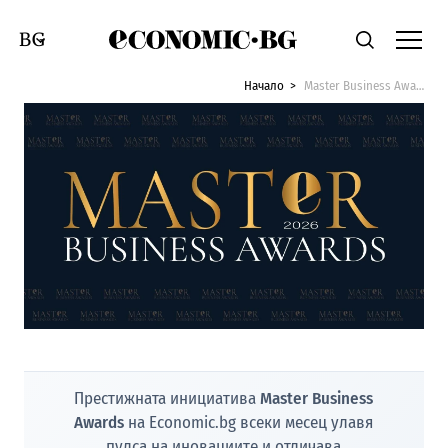
Economic.bg
Търсене
Смяна на език
Начало
Master Business Awards
Престижната инициатива
Master Business
Awards
на Economic.bg всеки месец улавя
пулса на иновациите и отличава