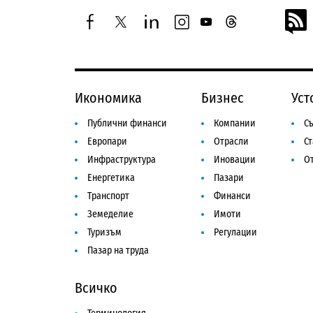
facebook
twitter
linkedin
instagram
youtube
threads
Икономика
Бизнес
Уст
Публични финанси
Компании
Съ
Европари
Отрасли
С
Инфраструктура
Иновации
От
Енергетика
Пазари
Транспорт
Финанси
Земеделие
Имоти
Туризъм
Регулации
Пазар на труда
Всичко