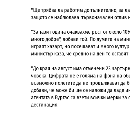
"Ще трябва да работим допълнително, за да
защото се наблюдава първоначален отлив н
"За тази година очаквахме ръст от около 10
много добре", добави той. По думите на мин
играят хазарт, но посещават и много култ
министър каза, че средно на ден те оставят
"До края на август има отменени 23 чартърн
човека. Цифрата не е голяма на фона на об
възможно полетите да не продължават да бъ
добави, че може би ще се наложи да даде ин
атентата в Бургас са взети всички мерки за
дестинация.