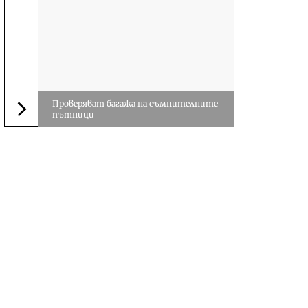
Проверяват багажа на съмнителните
пътници
Следваща новина