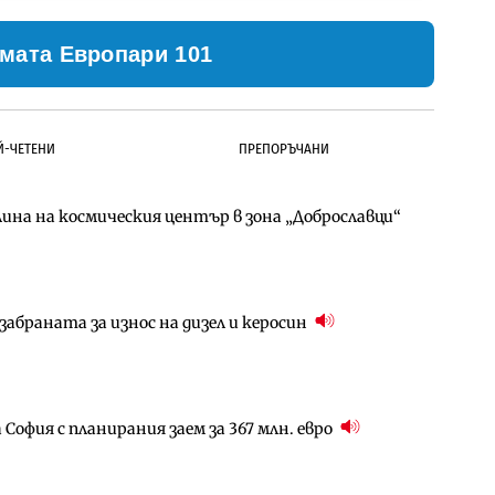
мата Европари 101
Й-ЧЕТЕНИ
ПРЕПОРЪЧАНИ
ина на космическия център в зона „Доброславци“
д Петрохан ще върви паралелно с екологичните
д Петрохан ще върви паралелно с екологичните
абраната за износ на дизел и керосин
ото езеро става част от бъдещата магистрала
за придобиване на Euroapi Italy
София с планирания заем за 367 млн. евро
за придобиване на Euroapi Italy
ователен пазар има огромен потенциал за растеж