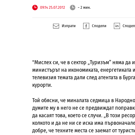
09:14 25.07.2012
~ 2 мин.
Изпрати
Сподели
Споде
"Мислех си, че в сектор „Туризъм” няма да 
министърът на икономиката, енергетиката 
телевизия темата дали след атентата в Бург
курорти.
Той обясни, че миналата седмица в Народно
думите му в него не се предвиждат поправки
да касаят това, което се случи. „В този ре
колкото и да не ни се иска има първоначале
добре, че техните места се заемат от турист