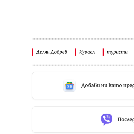
Делян Добрев
Израел
туристи
Добави ни като пре
Послед