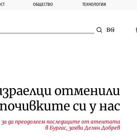
СТ
ОБЩЕСТВО
ТЕХНОЛОГИИ
nomic.bg
Търсене
Смяна на ез
f
Търси
израелци отменили
почивките си у нас
 за да преодолеем последиците от атентата
в Бургас, заяви Делян Добрев