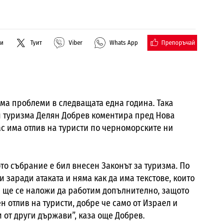
Препоръчай
ли
Туит
Viber
Whats App
има проблеми в следващата една година. Така
и туризма Делян Добрев коментира пред Нова
ас има отлив на туристи по черноморските ни
то събрание е бил внесен Законът за туризма. По
 заради атаката и няма как да има текстове, които
сор ще се наложи да работим допълнително, защото
н отлив на туристи, добре че само от Израел и
и от други държави”, каза още Добрев.