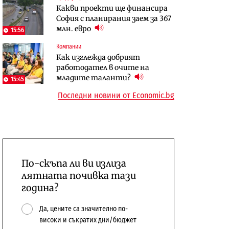
Какви проекти ще финансира
бюджетите си
София с планирания заем за 367
To:know
Компании
млн. евро
15:56
Последни дни с обозначаване на
А1 отново е лидер при
Компании
цените в лева: Какво
технологичните компании и
Как изглежда добрият
предстои?
системните интегратори
работодател в очите на
младите таланти?
15:45
Последни новини от Economic.bg
По-скъпа ли ви излиза
лятната почивка тази
година?
Да, цените са значително по-
високи и съкратих дни/бюджет