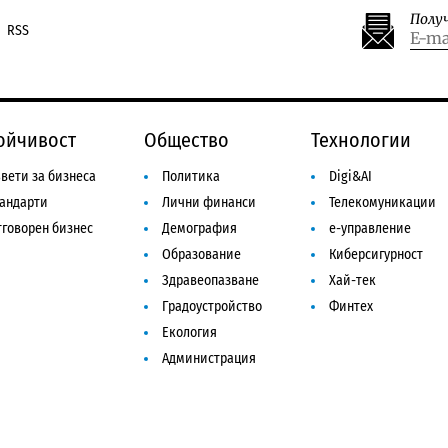
Полу
RSS
ойчивост
Общество
Технологии
вети за бизнеса
Политика
Digi&AI
тандарти
Лични финанси
Телекомуникации
говорен бизнес
Демография
е-управление
Образование
Киберсигурност
Здравеопазване
Хай-тек
Градоустройство
Финтех
Екология
Администрация