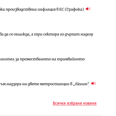
ока производствена инфлация в ЕС (Графика)
ълнител за преместването на трамвайното
гове и същите обезщетения: НС прие социалния
 да се охлажда, а три сектора го дърпат надолу
амо още няколко седмици, ако сушата продължи
ъчните оценки на имотите може да бъдат
ълнител за преместването на трамвайното
арцеларния план за магистралата Русе – Велико
ългария продължава да се охлажда (Графика)
ъм надзора на двете метростанции в „Люлин“
ъм надзора на двете метростанции в „Люлин“
ото езеро става част от бъдещата магистрала
Всички избрани новини