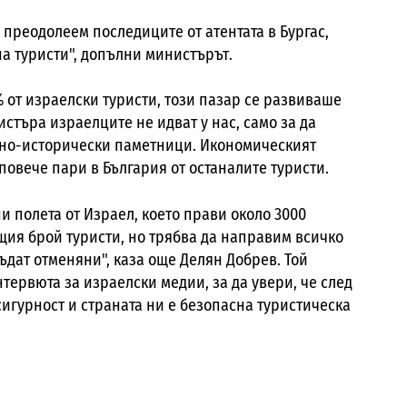
 преодолеем последиците от атентата в Бургас,
а туристи", допълни министърът.
% от израелски туристи, този пазар се развиваше
истъра израелците не идват у нас, само за да
урно-исторически паметници. Икономическият
 повече пари в България от останалите туристи.
и полета от Израел, което прави около 3000
щия брой туристи, но трябва да направим всичко
дат отменяни", каза още Делян Добрев. Той
тервюта за израелски медии, за да увери, че след
 сигурност и страната ни е безопасна туристическа