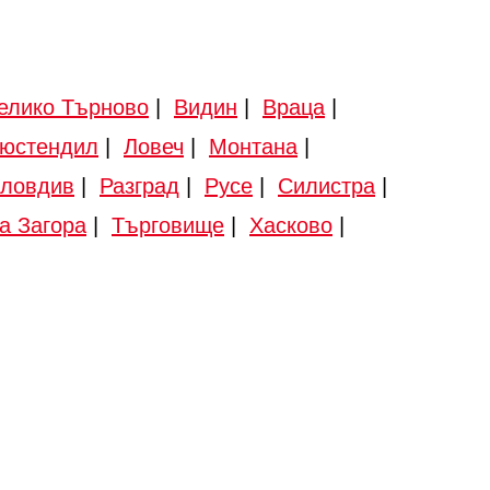
елико Търново
|
Видин
|
Враца
|
юстендил
|
Ловеч
|
Монтана
|
ловдив
|
Разград
|
Русе
|
Силистра
|
а Загора
|
Търговище
|
Хасково
|