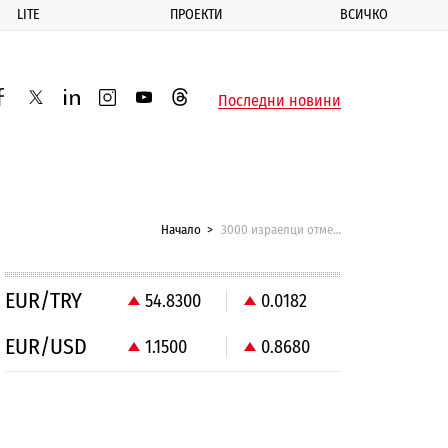
LITE
ПРОЕКТИ
ВСИЧКО
ик
Последни новини
acebook
twitter
linkedin
instagram
youtube
threads
Начало
3000 израелци отменили почивките си у нас
EUR/TRY
54.8300
0.0182
EUR/USD
1.1500
0.8680