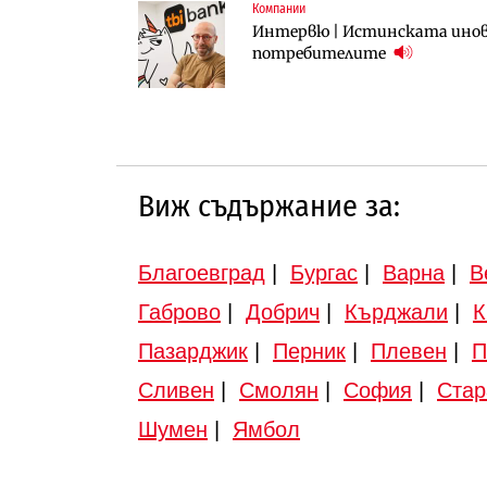
Компании
Инфраструктура
Инфраструктура
Интервю | Истинската инова
АПИ възложи промяната на п
Вторият мост над Варненск
потребителите
Търново
„Черно море“
Виж съдържание за:
Благоевград
|
Бургас
|
Варна
|
В
Габрово
|
Добрич
|
Кърджали
|
К
Пазарджик
|
Перник
|
Плевен
|
П
Сливен
|
Смолян
|
София
|
Стар
Шумен
|
Ямбол