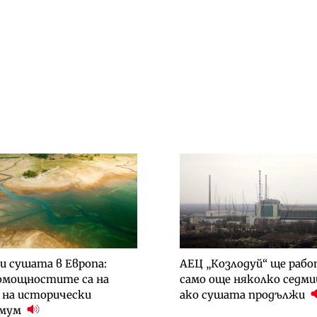
и сушата в Европа:
АЕЦ „Козлодуй“ ще раб
омощностите са на
само още няколко седми
 на исторически
ако сушата продължи
имум