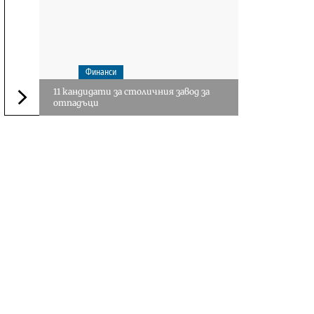
Финанси
11 кандидати за столичния завод за
отпадъци
Следваща новина