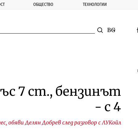
СТ
ОБЩЕСТВО
ТЕХНОЛОГИИ
nomic.bg
Търсене
Смяна на ез
f
Търси
ъс 7 ст., бензинът
- с 4
, обяви Делян Добрев след разговор с ЛУКойл