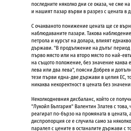
последните няколко дни се оказа, че сме на
и нашият пазар върви в разрез с цената в 
С очакваното понижение цената ще се върн
наблюдаваните пазари.
Такова наблюдение
петрола и курсът на долара, влияят еднакво 
държави. "В продължение на дълъг период 
първо място или на второ място по най-евт
на същото положение, без значение каква е
лева или два лева", поясни Добрев и допъл
тези първи една-две държави в целия ЕС, 
никаква некоректност в цената без значение
Неколкодневния дисбаланс, който се получ
"Лукойл България" Валентин Златев с това
реагират по-бързо на промяната в цената, а 
диспропорция се е случила само за няколко 
паралел с цените в останалите държави с т