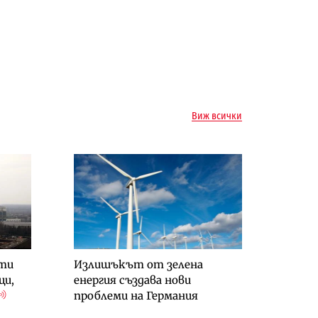
Виж всички
оти
Излишъкът от зелена
ци,
енергия създава нови
проблеми на Германия