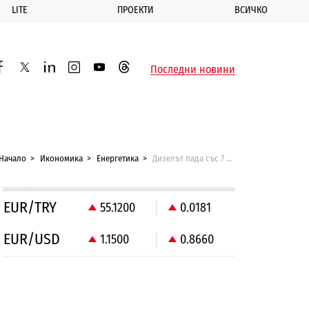
LITE
ПРОЕКТИ
ВСИЧКО
ик
Последни новини
acebook
twitter
linkedin
instagram
youtube
threads
Начало
Икономика
Енергетика
Дизелът пада със 7 ст., бензинът - с 4
EUR/TRY
55.1200
0.0181
EUR/USD
1.1500
0.8660