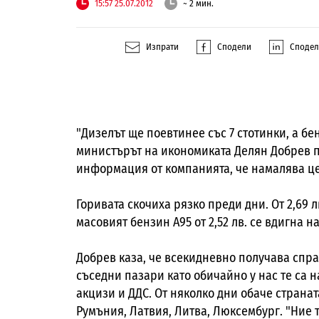
15:57 25.07.2012
~ 2 мин.
Изпрати
Сподели
Споде
"Дизелът ще поевтинее със 7 стотинки, а бен
министърът на икономиката Делян Добрев пр
информация от компанията, че намалява це
Горивата скочиха рязко преди дни. От 2,69 лв
масовият бензин А95 от 2,52 лв. се вдигна на 
Добрев каза, че всекидневно получава спра
съседни пазари като обичайно у нас те са 
акцизи и ДДС. От няколко дни обаче странат
Румъния, Латвия, Литва, Люксембург. "Ние т