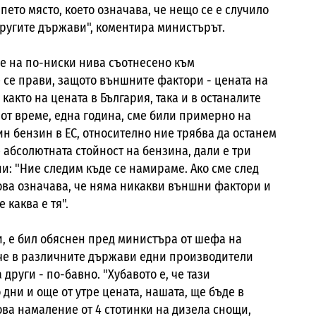
 пето място, което означава, че нещо се е случило
другите държави", коментира министърът.
е на по-ниски нива съотнесено към
 се прави, защото външните фактори - цената на
както на цената в България, така и в останалите
от време, една година, сме били примерно на
ин бензин в ЕС, относително ние трябва да останем
 абсолютната стойност на бензина, дали е три
ни: "Ние следим къде се намираме. Ако сме след
това означава, че няма никакви външни фактори и
 каква е тя".
и, е бил обяснен пред министъра от шефа на
, че в различните държави едни производители
други - по-бавно. "Хубавото е, че тази
дни и още от утре цената, нашата, ще бъде в
ова намаление от 4 стотинки на дизела снощи,