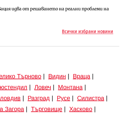
ция идва от решаването на реални проблеми на
арцеларния план за магистралата Русе – Велико
ото езеро става част от бъдещата магистрала
Всички избрани новини
елико Търново
|
Видин
|
Враца
|
юстендил
|
Ловеч
|
Монтана
|
ловдив
|
Разград
|
Русе
|
Силистра
|
а Загора
|
Търговище
|
Хасково
|