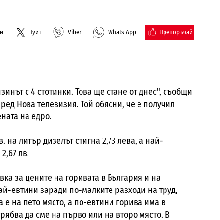
Препоръчай
ли
Туит
Viber
Whats App
зинът с 4 стотинки. Това ще стане от днес", съобщи
ед Нова телевизия. Той обясни, че е получил
ната на едро.
. на литър дизелът стигна 2,73 лева, а най-
2,67 лв.
вка за цените на горивата в България и на
най-евтини заради по-малките разходи на труд,
а е на пето място, а по-евтини горива има в
рябва да сме на първо или на второ място. В