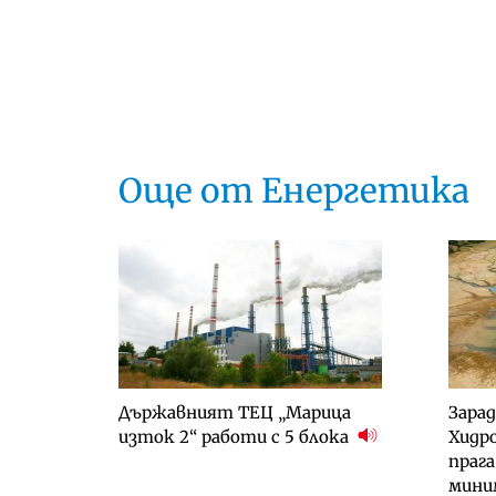
Още от Енергетика
Държавният ТЕЦ „Марица
Зарад
изток 2“ работи с 5 блока
Хидр
прага
мин