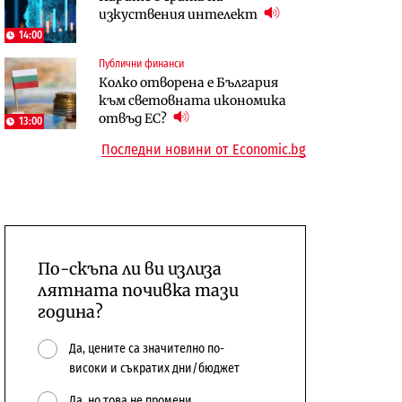
изкуствения интелект
откажат напълно от Google
керосин
14:00
Компании
Публични финанси
Пазар на труда
Интервю | Истинската
Колко отворена е България
Пазарът на труда продължава
иновация идва от решаването
към световната икономика
да се охлажда, а три сектора го
на реални проблеми на
отвъд ЕС?
дърпат надолу
потребителите
13:00
Последни новини от Economic.bg
По-скъпа ли ви излиза
лятната почивка тази
година?
Да, цените са значително по-
високи и съкратих дни/бюджет
Да, но това не промени