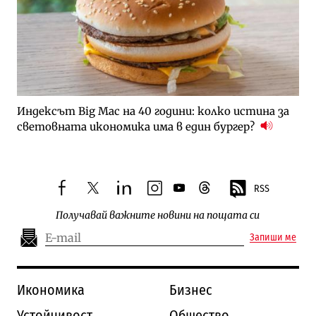
Индексът Big Mac на 40 години: колко истина за
световната икономика има в един бургер?
RSS
facebook
twitter
linkedin
instagram
youtube
threads
Получавай важните новини на пощата си
Запиши ме
Икономика
Бизнес
Устойчивост
Общество