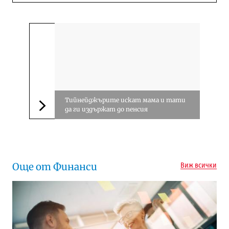
Тийнейджърите искат мама и тати
да ги издържат до пенсия
Следваща новина
Още от Финанси
Виж всички