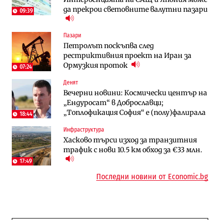
да прекрои световните валутни пазари
09:39
Енергетика
Градоустройство
Пазари
АЕЦ „Козлодуй“ ще работи само още
Столична община избра изпълнител за
Петролът поскъпва след
няколко седмици, ако сушата продължи
преместването на трамвайното
рестриктивния проект на Иран за
трасе по бул. „Скобелев“
Ормузкия проток
07:24
Digi&AI
Отрасли
Денят
Трафикът толкова е намалял, че големи
Жилищата в България поскъпват при
Вечерни новини: Космически център на
медии обмислят да се откажат
намаляващо население и все повече
„Ендуросат“ в Доброславци;
напълно от Google
сгради
„Топлофикация София“ e (полу)фалирала
18:44
Публични финанси
Компании
Инфраструктура
Общините вече зависят от
А1 отново е лидер при технологичните
Хасково търси изход за транзитния
централната власт за 75% от
компании и системните интегратори
трафик с нови 10.5 км обход за €33 млн.
бюджетите си
17:49
Последни новини от Economic.bg