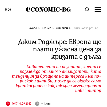
Economic.bg
Търсене
Смяна на език
Начало
Бизнес
Финанси
Джим Роджърс: Европа ще плати ужасна цена за кризата с дълга
Джим Роджърс: Европа ще
плати ужасна цена за
кризата с дълга
Повишението на пазарите, което се
разглежда от много анализатори, като
тенденция за връщане на интереса към по-
рискови активи, може да се окаже само
краткосрочен скок, твърди легендарният
инвеститор
16:17 10.09.2012
~ 1 мин.