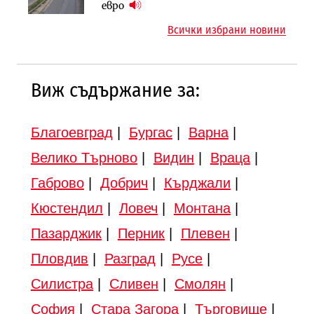
„Ендуросат“ ще строи огромен
евро
инвестиционна програма
космически и отбранителен
Всички избрани новини
център в Доброславци
12:43
Виж съдържание за:
Благоевград
|
Бургас
|
Варна
|
Велико Търново
|
Видин
|
Враца
|
Габрово
|
Добрич
|
Кърджали
|
Кюстендил
|
Ловеч
|
Монтана
|
Пазарджик
|
Перник
|
Плевен
|
Пловдив
|
Разград
|
Русе
|
Силистра
|
Сливен
|
Смолян
|
София
|
Стара Загора
|
Търговище
|