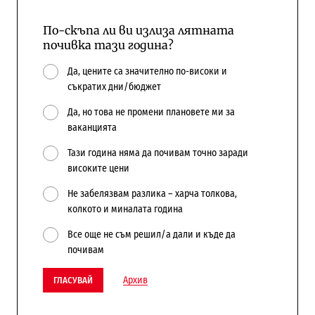
По-скъпа ли ви излиза лятната
почивка тази година?
Да, цените са значително по-високи и
съкратих дни/бюджет
Да, но това не промени плановете ми за
ваканцията
Тази година няма да почивам точно заради
високите цени
Не забелязвам разлика – харча толкова,
колкото и миналата година
Все още не съм решил/а дали и къде да
почивам
Архив
ГЛАСУВАЙ