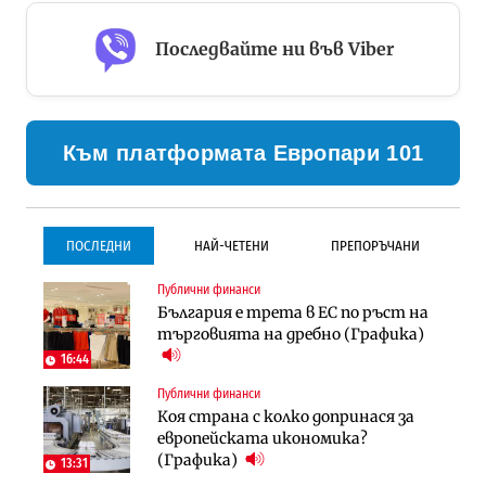
Последвайте ни във Viber
Към платформата Европари 101
ПОСЛЕДНИ
НАЙ-ЧЕТЕНИ
ПРЕПОРЪЧАНИ
Публични финанси
Градоустройство
Инфраструктура
България е трета в ЕС по ръст на
Столична община избра
Проектирането на тунела под
търговията на дребно (Графика)
изпълнител за преместването на
Петрохан ще върви паралелно с
трамвайното трасе по бул.
екологичните оценки
16:44
„Скобелев“
Публични финанси
Компании
Инфраструктура
Коя страна с колко допринася за
„Хювефарма“ подписа договор за
Проектирането на тунела под
европейската икономика?
придобиване на Euroapi Italy
Петрохан ще върви паралелно с
(Графика)
13:31
екологичните оценки