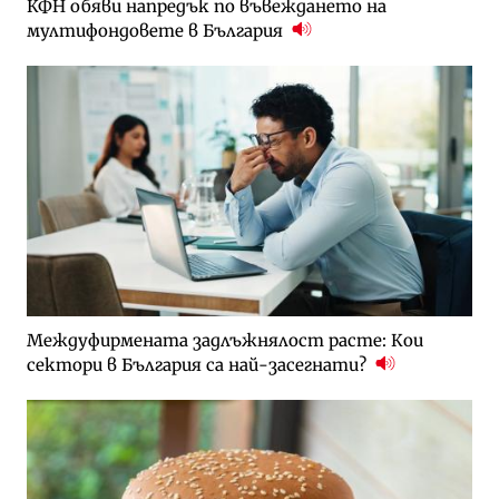
КФН обяви напредък по въвеждането на
мултифондовете в България
Междуфирмената задлъжнялост расте: Кои
сектори в България са най-засегнати?