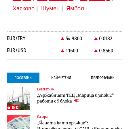
Хасково
|
Шумен
|
Ямбол
EUR/TRY
54.9800
0.0182
EUR/USD
1.1600
0.8660
ПОСЛЕДНИ
НАЙ-ЧЕТЕНИ
ПРЕПОРЪЧАНИ
Енергетика
Градоустройство
Компании
Държавният ТЕЦ „Марица изток 2“
Столична община избра изпълнител за
Vivacom предлага над 150 устройства с
работи с 5 блока
преместването на трамвайното
90% отстъпка през август
трасе по бул. „Скобелев“
10:12
Пазари
Компании
To:know
„Йената като оръжие“:
Vivacom предлага над 150 устройства с
Последни дни с обозначаване на цените
Интервенцията на САЩ и Япония може
90% отстъпка през август
в лева: Какво предстои?