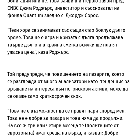
облигации или не. Това заяви в интервю заяви пред
CNBC Джим Роджърс, инвеститор и съосновател на
фонда Quantum заедно с Джордж Сорос.
"Тези хора се занимават със същия стар боклук дълго
време. Това не е игра и кризата с дълга продължава
твърде дълго и в крайна сметка всички ще платят
ужасна цена", каза Роджърс.
Той предупреди, че повишението на пазарите, което
се разглежда от много анализатори като тенденция за
връщане на интереса към по-рискови активи, може да
се окаже само краткосрочен скок.
"Това не е възможност да се правят пари според мен.
Това не е добре за пазара и това няма да продължи.
На всеки три или четири месеца те (политиците от
еврозоната) имат среща на върха, и казват: Добре