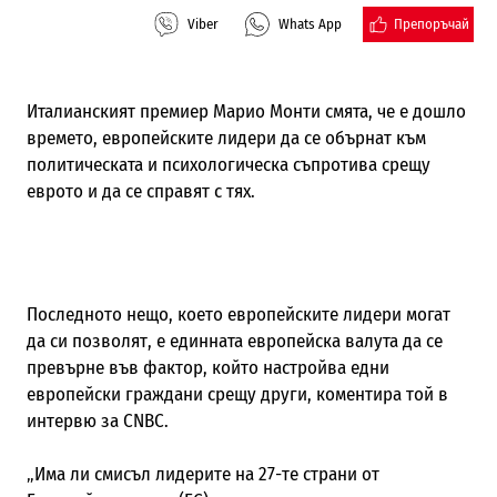
Препоръчай
Viber
Whats App
Италианският премиер Марио Монти смята, че е дошло
времето, европейските лидери да се обърнат към
политическата и психологическа съпротива срещу
еврото и да се справят с тях.
Последното нещо, което европейските лидери могат
да си позволят, е единната европейска валута да се
превърне във фактор, който настройва едни
европейски граждани срещу други, коментира той в
интервю за CNBC.
„Има ли смисъл лидерите на 27-те страни от