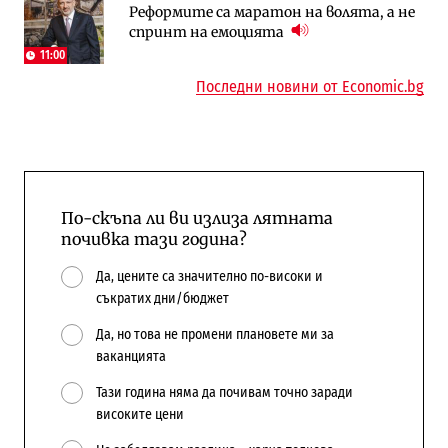
Реформите са маратон на волята, а не
АЕЦ „Козлодуй“ ще работи само още
Лекарствата за редки болести
спринт на емоцията
няколко седмици, ако сушата продължи
попадат в капан на обществените
поръчки?
11:00
Последни новини от Economic.bg
По-скъпа ли ви излиза лятната
почивка тази година?
Да, цените са значително по-високи и
съкратих дни/бюджет
Да, но това не промени плановете ми за
ваканцията
Тази година няма да почивам точно заради
високите цени