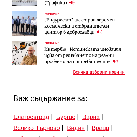
няколко седмици, ако сушата
България продължава да се охлажда
(Графика)
продължи
(Графика)
Компании
Компании
Публични финанси
„Ендуросат“ ще строи огромен
„Хювефарма“ подписа договор за
След 20 години застой: Данъчните
космически и отбранителен
придобиване на Euroapi Italy
оценки на имотите може да бъдат
център в Доброславци
вдигнати
Компании
Инфраструктура
Инфраструктура
Интервю | Истинската иновация
АПИ възложи промяната на
Вторият мост над Варненското
идва от решаването на реални
парцеларния план за
езеро става част от бъдещата
проблеми на потребителите
магистралата Русе – Велико
магистрала „Черно море“
Всички избрани новини
Търново
Виж съдържание за:
Благоевград
|
Бургас
|
Варна
|
Велико Търново
|
Видин
|
Враца
|