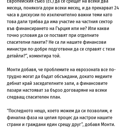
Европейския съюз (ЕС) да се срещат на всеки два
месеца, понякога дори всеки месец, и да прекарват 24
часа в дискусии по изключително важни теми като
това дали трябва да има участие на частния сектор
във финансирането на Гърция или не? Или какви
точно условия да се поставят при отделните
спасителни пакети? Не са ли нашите финансови
министри по-добре подготвени да се справят с тези
детайли?“, коментира той.
Монти добавя, че проблемите на еврозоната все по-
трудно могат да бъдат обсъждани, докато медиите
дебнат край заседателните зали, а финансовите
пазари настояват за бързо договаряне на всеки
следващ спасителен план.
"Последното нещо, което можем да си позволим, е
финална фаза на целия процес да настрои нашите
страни и граждани един срещу друг“, добавя Монти.