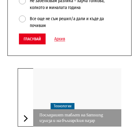
Не забелязвам разлика – харча толкова,
колкото и миналата година
Все още не съм решил/а дали и къде да
почивам
Архив
ГЛАСУВАЙ
Технологии
Последният таблет на Samsung
излиза и на българския пазар
Следваща новина