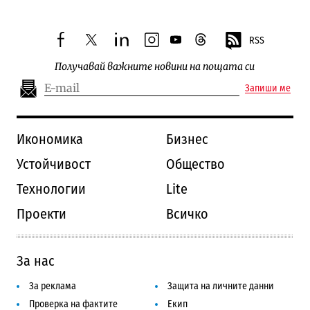
RSS
facebook
twitter
linkedin
instagram
youtube
threads
Получавай важните новини на пощата си
Запиши ме
Икономика
Бизнес
Устойчивост
Общество
Технологии
Lite
Проекти
Всичко
За нас
За реклама
Защита на личните данни
Проверка на фактите
Екип