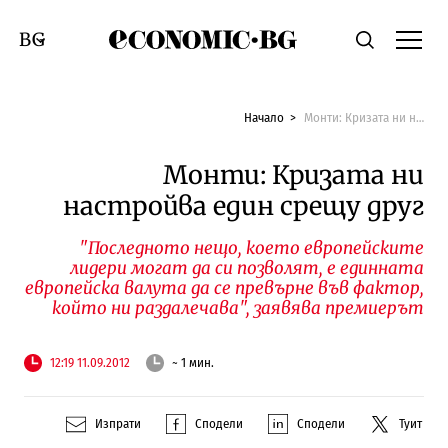
Economic.bg
Търсене
Смяна на език
Начало
Монти: Кризата ни настройва един срещу друг
Монти: Кризата ни
настройва един срещу друг
"Последното нещо, което европейските
лидери могат да си позволят, е единната
европейска валута да се превърне във фактор,
който ни раздалечава", заявява премиерът
12:19 11.09.2012
~ 1 мин.
Изпрати
Сподели
Сподели
Туит