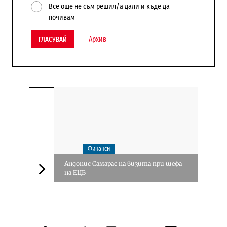
Все още не съм решил/а дали и къде да
почивам
Архив
ГЛАСУВАЙ
Финанси
Андонис Самарас на визита при шефа
на ЕЦБ
Следваща новина