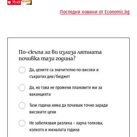
15:45
Последни новини от Economic.bg
По-скъпа ли ви излиза лятната
почивка тази година?
Да, цените са значително по-високи и
съкратих дни/бюджет
Да, но това не промени плановете ми за
ваканцията
Тази година няма да почивам точно заради
високите цени
Не забелязвам разлика – харча толкова,
колкото и миналата година