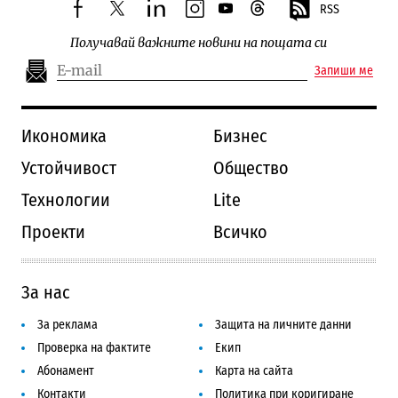
RSS
facebook
twitter
linkedin
instagram
youtube
threads
Получавай важните новини на пощата си
Запиши ме
Икономика
Бизнес
Устойчивост
Общество
Технологии
Lite
Проекти
Всичко
За нас
За реклама
Защита на личните данни
Проверка на фактите
Екип
Абонамент
Карта на сайта
Контакти
Политика при коригиране