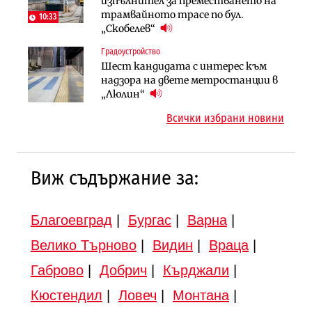
изпълнител за преместването на
България продължава да се охлажда
парцеларния план за
трамвайното трасе по бул.
(Графика)
10:33
магистралата Русе – Велико
„Скобелев“
Инфраструктура
Търново
Градоустройство
Вторият мост над Варненското
Градоустройство
Шест кандидата с интерес към
езеро става част от бъдещата
Шест кандидата с интерес към
надзора на двете метростанции в
магистрала „Черно море“
надзора на двете метростанции в
„Люлин“
„Люлин“
Всички избрани новини
Виж съдържание за:
Благоевград
|
Бургас
|
Варна
|
Велико Търново
|
Видин
|
Враца
|
Габрово
|
Добрич
|
Кърджали
|
Кюстендил
|
Ловеч
|
Монтана
|